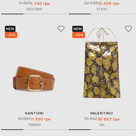
11 427
22 025
5 740 грн
15 408 грн
36
37
38
41
37.5
40
NEW
NEW
- 39%
- 49%
SANTONI
VALENTINO
19 957
73 932
11 995 грн
36 967 грн
75
80
90
S
M