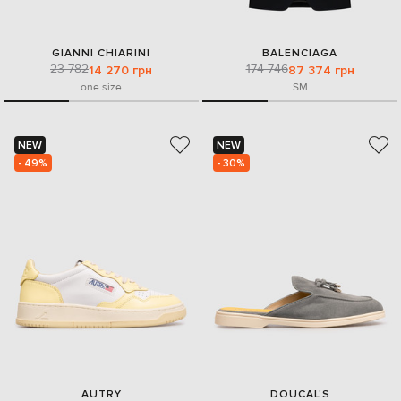
GIANNI CHIARINI
BALENCIAGA
23 782
174 746
14 270 грн
87 374 грн
one size
S
M
NEW
NEW
- 49%
- 30%
AUTRY
DOUCAL'S