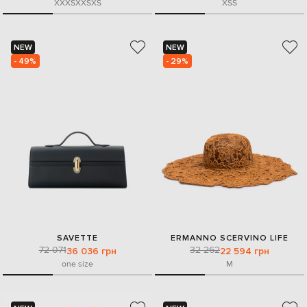
XXXS
XXS
XS
XS
S
NEW
NEW
- 49%
- 29%
SAVETTE
ERMANNO SCERVINO LIFE
72 071
32 262
36 036 грн
22 594 грн
one size
M