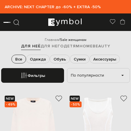
ARCHIVE: NEXT CHAPTER до -60% + EXTRA -50%
Главная
Sale женщинам
ДЛЯ НЕЁ
ДЛЯ НЕГО
ДЕТЯМ
HOME
BEAUTY
Все
Одежда
Обувь
Сумки
Аксессуары
По популярности
Фильтры
NEW
NEW
- 49%
- 50%