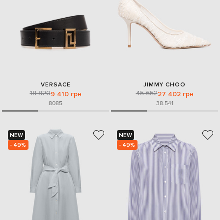
VERSACE
JIMMY CHOO
18 820
45 652
9 410 грн
27 402 грн
80
85
38.5
41
NEW
NEW
- 49%
- 49%