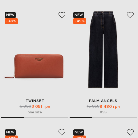
NEW
NEW
- 49%
- 49%
TWINSET
PALM ANGELS
6 050
16 959
3 051 грн
8 480 грн
one size
XS
S
NEW
NEW