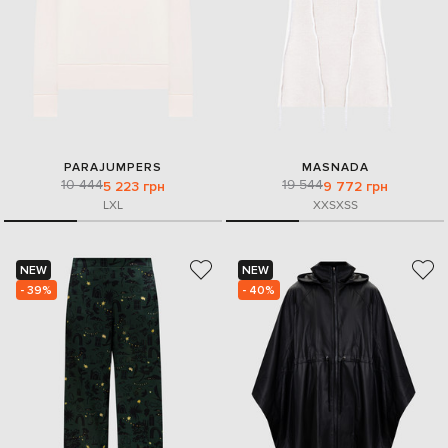
PARAJUMPERS
MASNADA
10 444
19 544
5 223 грн
9 772 грн
L
XL
XXS
XS
S
NEW
NEW
- 39%
- 40%