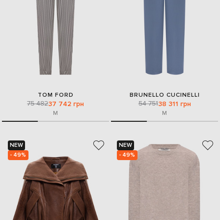
TOM FORD
BRUNELLO CUCINELLI
75 482
54 751
37 742 грн
38 311 грн
M
M
NEW
NEW
- 49%
- 49%