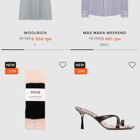
WOOLRICH
MAX MARA WEEKEND
19 130
10 961
9 566 грн
5 481 грн
L
M
M/L
NEW
NEW
- 27%
- 39%