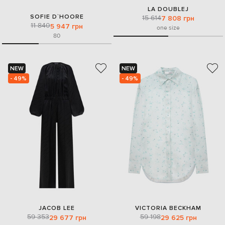
LA DOUBLEJ
SOFIE D`HOORE
15 614
7 808 грн
11 840
5 947 грн
one size
80
NEW
NEW
- 49%
- 49%
JACOB LEE
VICTORIA BECKHAM
59 353
59 198
29 677 грн
29 625 грн