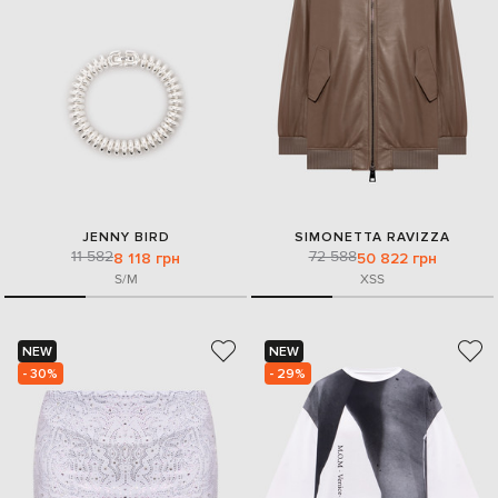
JENNY BIRD
SIMONETTA RAVIZZA
11 582
72 588
8 118 грн
50 822 грн
S/M
XS
S
NEW
NEW
- 30%
- 29%