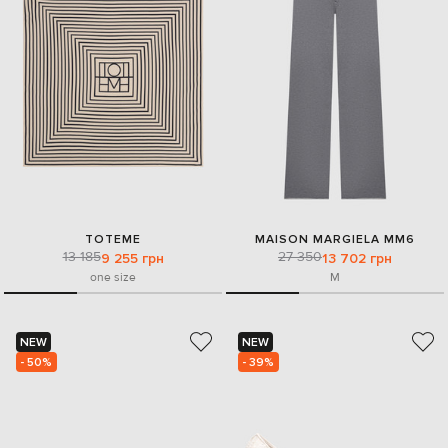
TOTEME
MAISON MARGIELA MM6
13 185
27 350
9 255 грн
13 702 грн
one size
M
NEW
NEW
- 50%
- 39%