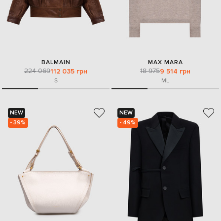
BALMAIN
MAX MARA
224 069
18 975
112 035 грн
9 514 грн
S
M
L
NEW
NEW
- 39%
- 49%