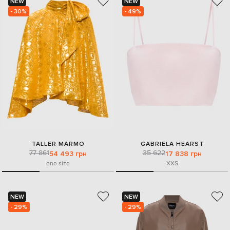
NEW
NEW
- 30%
- 49%
TALLER MARMO
GABRIELA HEARST
77 861
35 622
54 493 грн
17 838 грн
one size
XXS
NEW
NEW
- 29%
- 29%