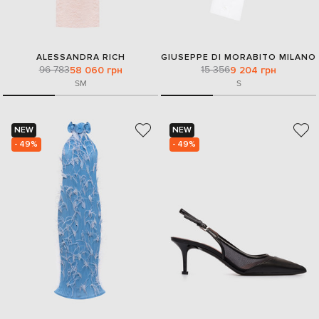
ALESSANDRA RICH
GIUSEPPE DI MORABITO MILANO
96 783
15 356
58 060 грн
9 204 грн
S
M
S
NEW
NEW
- 49%
- 49%