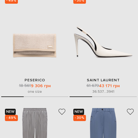
- 49%
- 30%
PESERICO
SAINT LAURENT
18 561
61 679
9 306 грн
43 171 грн
one size
36.5
37
...
39
41
NEW
NEW
- 49%
- 30%