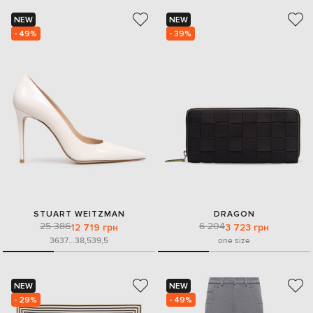
NEW
NEW
- 49%
- 39%
STUART WEITZMAN
DRAGON
25 386
6 204
12 719 грн
3 723 грн
36
37
...
38,5
39,5
one size
NEW
NEW
- 29%
- 49%