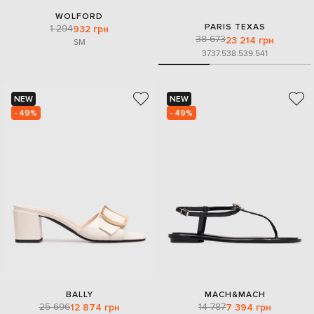
WOLFORD
PARIS TEXAS
1 294
932 грн
38 673
23 214 грн
S
M
37
37.5
38.5
39.5
41
NEW
NEW
- 49%
- 49%
BALLY
MACH&MACH
25 696
14 787
12 874 грн
7 394 грн