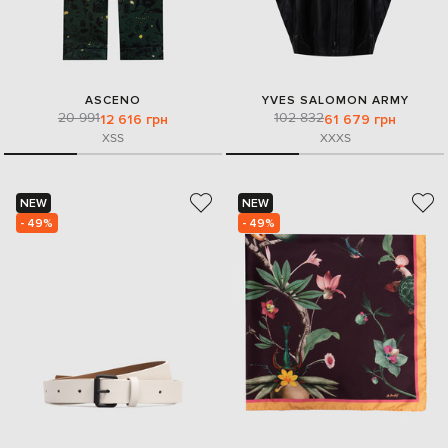
ASCENO
YVES SALOMON ARMY
20 991
102 832
12 616 грн
61 679 грн
XS
S
XXXS
NEW
NEW
- 49%
- 49%