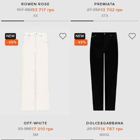
ROWEN ROSE
PREMIATA
107 382
27 350
53 717 грн
13 702 грн
XS
37.5
NEW
NEW
- 49%
- 49%
OFF-WHITE
DOLCE&GABBANA
33 968
29 573
17 010 грн
14 787 грн
S
M
M
XXL