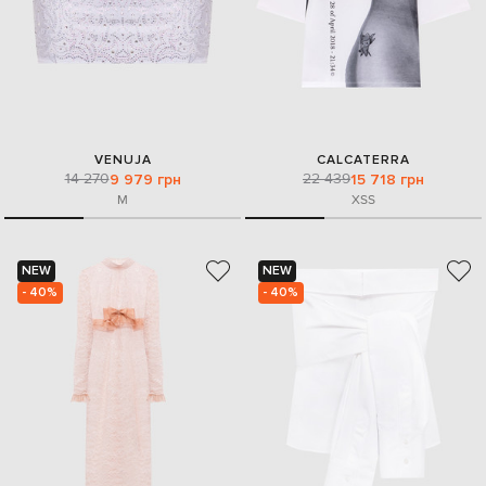
VENUJA
CALCATERRA
14 270
22 439
9 979 грн
15 718 грн
M
XS
S
NEW
NEW
- 40%
- 40%