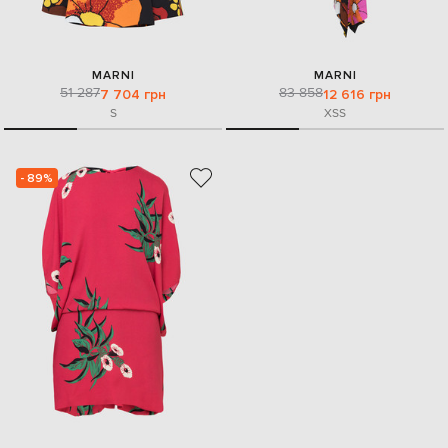
MARNI
MARNI
51 287
83 858
7 704 грн
12 616 грн
S
XS
S
- 89%