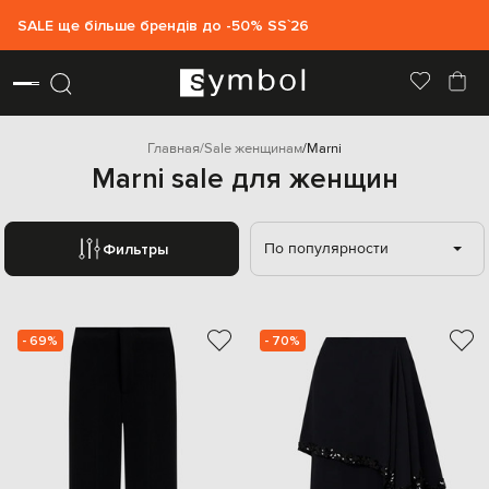
SALE ще більше брендів до -50% SS`26
Главная
Sale женщинам
Marni
Marni sale для женщин
По популярности
Фильтры
- 69%
- 70%