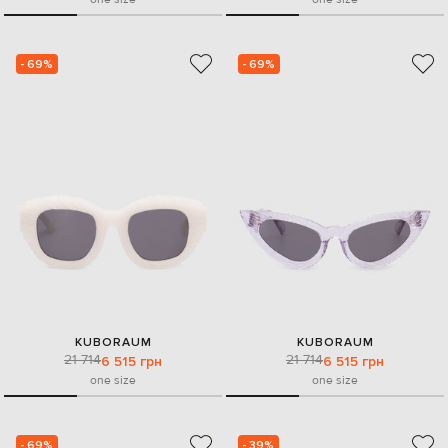
- 69%
- 69%
KUBORAUM
KUBORAUM
21 714
21 714
6 515 грн
6 515 грн
one size
one size
- 69%
- 39%