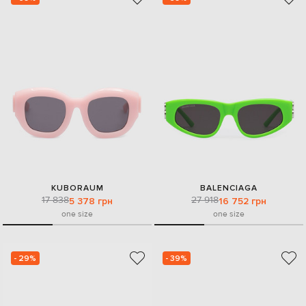
KUBORAUM
BALENCIAGA
17 838
27 918
5 378 грн
16 752 грн
one size
one size
- 29%
- 39%