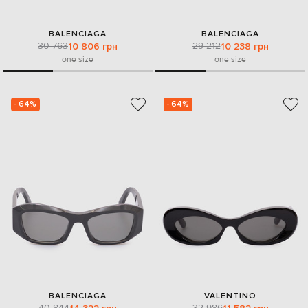
BALENCIAGA
BALENCIAGA
30 763
29 212
10 806 грн
10 238 грн
one size
one size
- 64%
- 64%
BALENCIAGA
VALENTINO
40 844
32 986