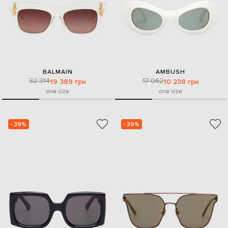
BALMAIN
AMBUSH
32 314
17 062
19 389 грн
10 238 грн
one size
one size
- 39%
- 39%