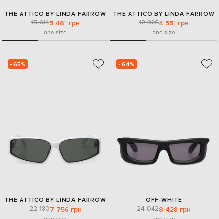
THE ATTICO BY LINDA FARROW
THE ATTICO BY LINDA FARROW
15 614
12 926
5 481 грн
4 551 грн
one size
one size
- 65%
- 64%
THE ATTICO BY LINDA FARROW
OFF-WHITE
22 180
24 042
7 756 грн
8 428 грн
one size
one size