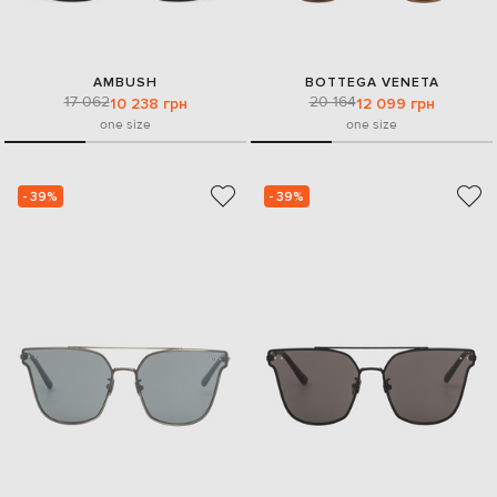
AMBUSH
BOTTEGA VENETA
17 062
20 164
10 238 грн
12 099 грн
one size
one size
- 39%
- 39%