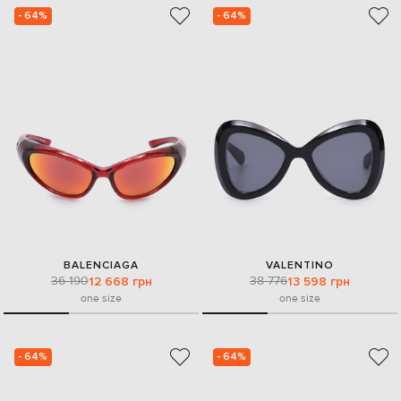
- 64%
- 64%
BALENCIAGA
VALENTINO
36 190
38 776
12 668 грн
13 598 грн
one size
one size
- 64%
- 64%