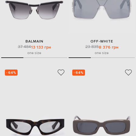
BALMAIN
OFF-WHITE
37 484
23 835
13 133 грн
8 376 грн
one size
one size
- 64%
- 64%