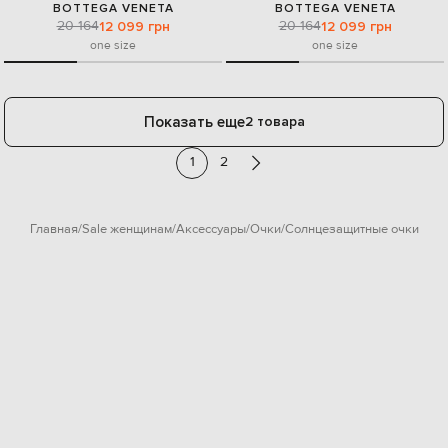
BOTTEGA VENETA
BOTTEGA VENETA
20 164
20 164
12 099 грн
12 099 грн
one size
one size
Показать еще
2 товара
1
2
Главная
Sale женщинам
Аксессуары
Очки
Солнцезащитные очки