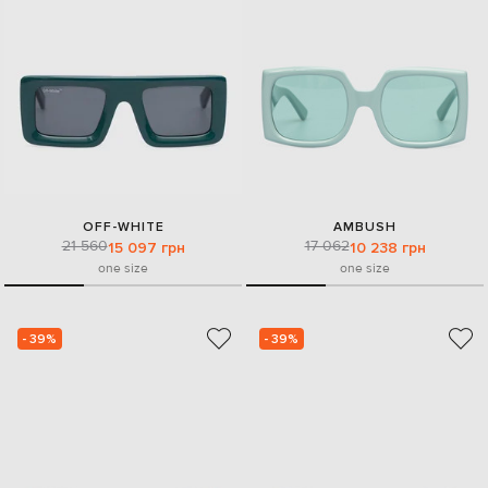
OFF-WHITE
AMBUSH
21 560
17 062
15 097 грн
10 238 грн
one size
one size
- 39%
- 39%