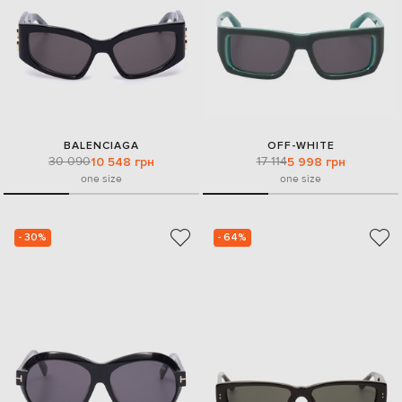
BALENCIAGA
OFF-WHITE
30 090
17 114
10 548 грн
5 998 грн
one size
one size
- 30%
- 64%