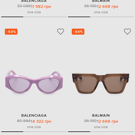
BALENCIAGA
BALMAIN
33 088
36 190
11 582 грн
12 668 грн
one size
one size
- 64%
- 64%
BALENCIAGA
BALMAIN
40 844
36 190
14 322 грн
12 668 грн
one size
one size