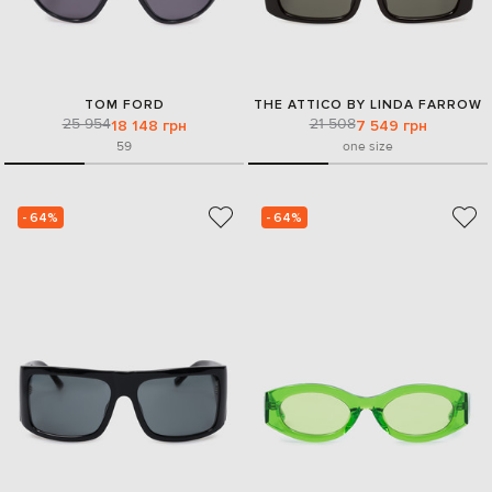
TOM FORD
THE ATTICO BY LINDA FARROW
25 954
21 508
18 148 грн
7 549 грн
59
one size
- 64%
- 64%