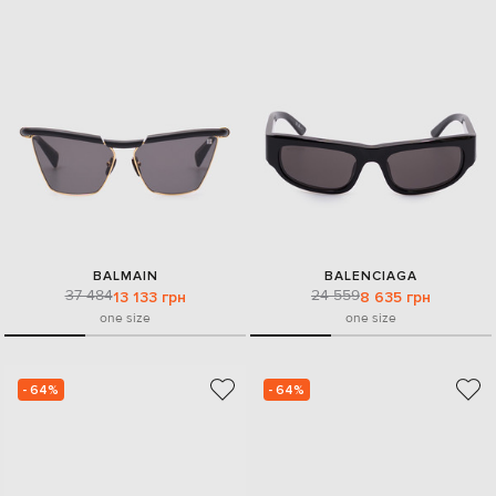
BALMAIN
BALENCIAGA
37 484
24 559
13 133 грн
8 635 грн
one size
one size
- 64%
- 64%