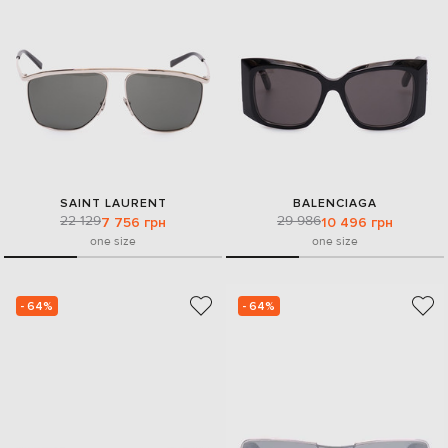
SAINT LAURENT
BALENCIAGA
22 129
29 986
7 756 грн
10 496 грн
one size
one size
- 64%
- 64%