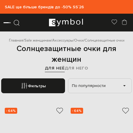
SALE ще більше брендів до -50% SS`26
Главная
Sale женщинам
Аксессуары
Очки
Солнцезащитные очки
Солнцезащитные очки для
женщин
ДЛЯ НЕЁ
ДЛЯ НЕГО
По популярности
Фильтры
- 64%
- 64%