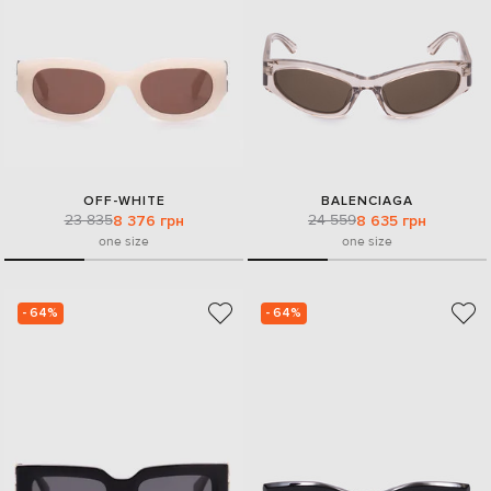
OFF-WHITE
BALENCIAGA
23 835
24 559
8 376 грн
8 635 грн
one size
one size
- 64%
- 64%