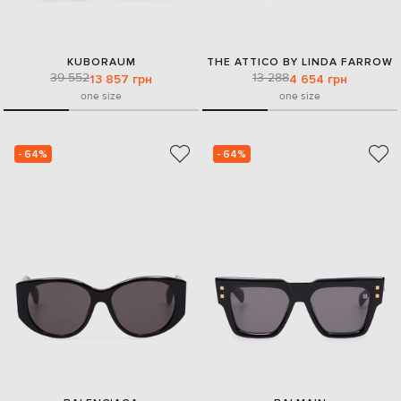
KUBORAUM
THE ATTICO BY LINDA FARROW
39 552
13 288
13 857 грн
4 654 грн
one size
one size
- 64%
- 64%