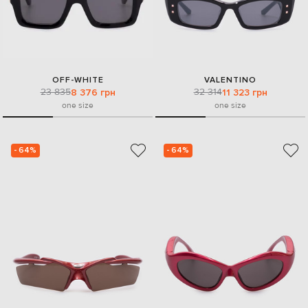
OFF-WHITE
VALENTINO
23 835
32 314
8 376 грн
11 323 грн
one size
one size
- 64%
- 64%