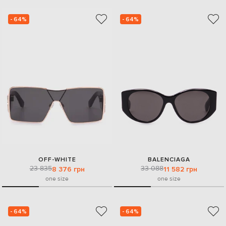
- 64%
- 64%
OFF-WHITE
BALENCIAGA
23 835
33 088
8 376 грн
11 582 грн
one size
one size
- 64%
- 64%