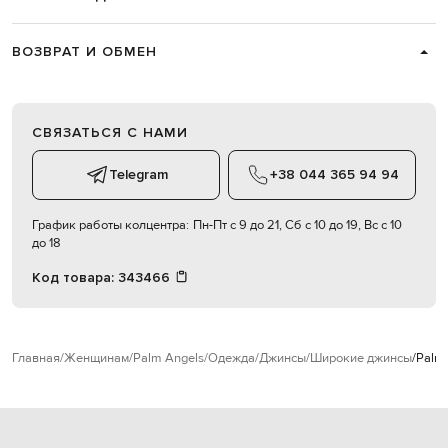
ВОЗВРАТ И ОБМЕН
СВЯЗАТЬСЯ С НАМИ
Telegram
+38 044 365 94 94
График работы колцентра:
Пн-Пт с 9 до 21, Сб с 10 до 19, Вс с 10
до 18
Код товара:
343466
Главная
Женщинам
Palm Angels
Одежда
Джинсы
Широкие джинсы
Palm