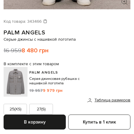
ИЩЕТЕ НОВЫЙ ОБРАЗ?
Давайте подберем что-то еще
Код товара:
343466
PALM ANGELS
Похожие товары
Серые джинсы с нашивкой логотипа
16 959
8 480 грн
В комплекте с этим товаром
PALM ANGELS
Серая джинсовая рубашка с
нашивкой логотипа
19 957
9 979 грн
Таблица размеров
25(XS)
27(S)
В корзину
Купить в 1 клик