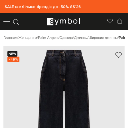
SALE ще більше брендів до -50% SS`26
Главная
Женщинам
Palm Angels
Одежда
Джинсы
Широкие джинсы
Palm
NEW
- 49%