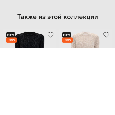
Также из этой коллекции
NEW
NEW
- 49%
- 49%
PALM ANGELS
PALM ANGELS
54 545
54 545
27 299 грн
27 299 грн
S
M
M