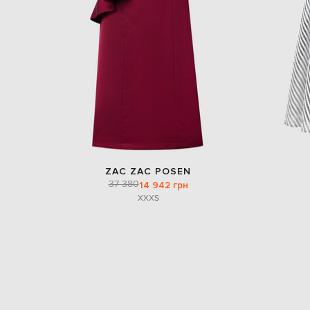
ZAC ZAC POSEN
37 380
14 942 грн
XXXS