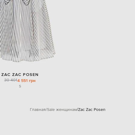
ZAC ZAC POSEN
30 401
4 551 грн
S
Главная
Sale женщинам
Zac Zac Posen