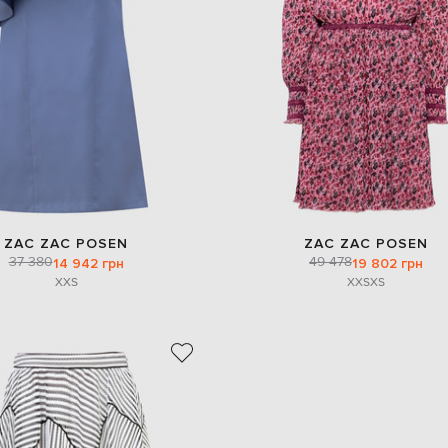
ZAC ZAC POSEN
ZAC ZAC POSEN
37 380
49 478
14 942 грн
19 802 грн
XXS
XXS
XS