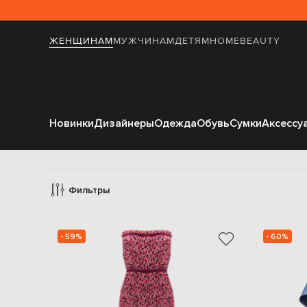
ЖЕНЩИНАМ
МУЖЧИНАМ
ДЕТЯМ
HOME
BEAUTY
Новинки
Дизайнеры
Одежда
Обувь
Сумки
Аксессу
Z
Фильтры
- 59%
- 60%