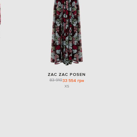
EUR
Denmark
€
EUR
Estonia
€
EUR
Finland
€
EUR
France
€
ZAC ZAC POSEN
83 910
33 554 грн
EUR
Germany
XS
€
EUR
Greece
€
EUR
Hungary
€
EUR