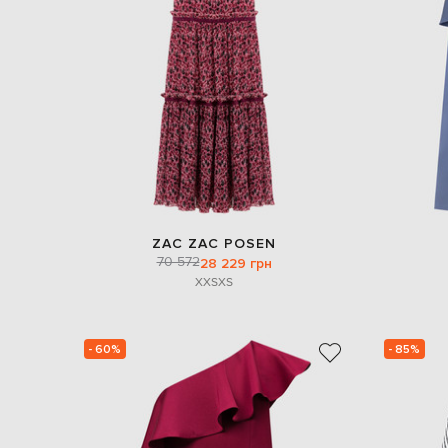
ZAC ZAC POSEN
70 572
28 229 грн
XXS
XS
- 60%
- 85%