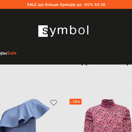
SALE ще більше брендів до -50% SS`26
Главная
Sale женщинам
Zac Zac Posen
ары
Sale
ac Zac Posen sale для женщ
- 59%