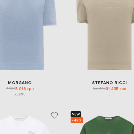
MORGANO
STEFANO RICCI
7 187
52 373
5 016 грн
31 435 грн
XL
XXL
L
NEW
- 49%