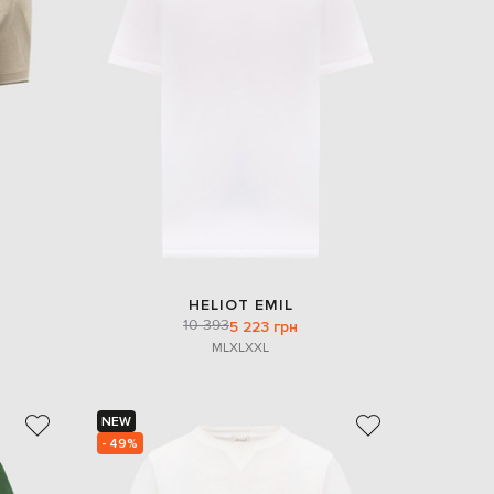
EUR
Slovakia
€
EUR
Slovenia
€
EUR
Spain
€
EUR
Sweden
€
UAH
Ukraine
HELIOT EMIL
₴
10 393
5 223 грн
M
L
XL
XXL
EUR
Other
€
NEW
- 49%