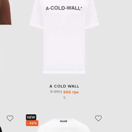
A COLD WALL
3 310
1 966 грн
S
NEW
- 49%