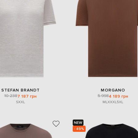
STEFAN BRANDT
MORGANO
10 238
5 998
7 187 грн
4 189 грн
S
XXL
M
L
XXXL
5XL
NEW
- 49%