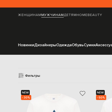
ЖЕНЩИНАМ
МУЖЧИНАМ
ДЕТЯМ
HOME
BEAUTY
Новинки
Дизайнеры
Одежда
Обувь
Сумки
Аксессу
Фильтры
NEW
NEW
- 30%
- 50%