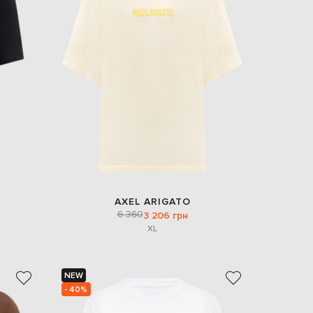
AXEL ARIGATO
6 360
3 206 грн
XL
NEW
- 40%