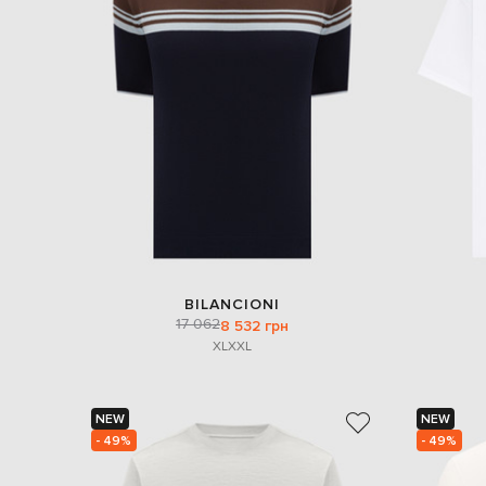
BILANCIONI
17 062
8 532 грн
XL
XXL
NEW
NEW
- 49%
- 49%