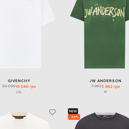
GIVENCHY
JW ANDERSON
30 090
7 963
15 046 грн
3 982 грн
L
XL
M
NEW
- 49%