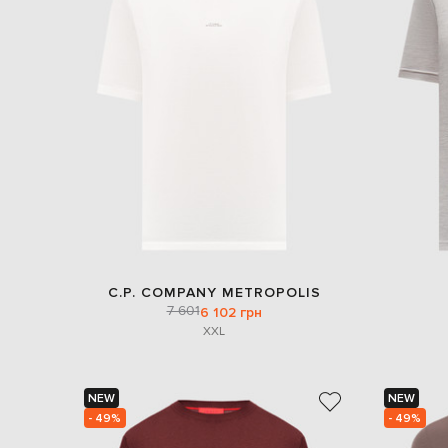
C.P. COMPANY METROPOLIS
7 601
6 102 грн
XXL
NEW
NEW
- 49%
- 49%