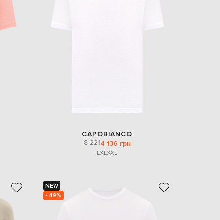
Italy
€
EUR
Latvia
€
EUR
Lithuania
€
EUR
Luxembourg
€
EUR
Netherlands
€
CAPOBIANCO
8 221
PLN
4 136 грн
Poland
L
XL
XXL
zł
EUR
Portugal
€
NEW
- 49%
EUR
Romania
€