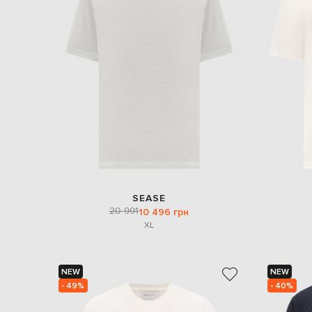
SEASE
20 991
10 496 грн
XL
NEW
NEW
- 49%
- 40%