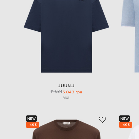
JUUN.J
11 634
5 843 грн
M
XL
NEW
NEW
- 49%
- 49%