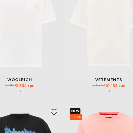
WOOLRICH
VETEMENTS
5 068
20 267
2 534 грн
10 134 грн
S
S
NEW
- 39%