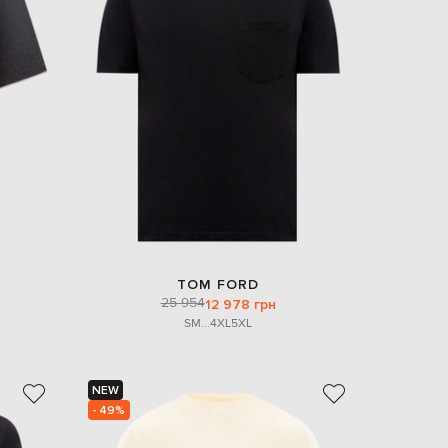
TOM FORD
25 954
12 978 грн
S
M
...
4XL
5XL
NEW
- 49%