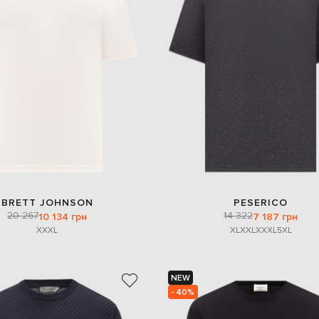
BRETT JOHNSON
PESERICO
20 267
14 322
10 134 грн
7 187 грн
XXXL
XL
XXL
XXXL
5XL
NEW
- 40%