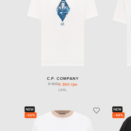
C.P. COMPANY
9 100
6 360 грн
L
XXL
NEW
NEW
- 50%
- 49%