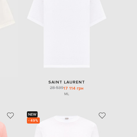
EUR
Denmark
€
EUR
Estonia
€
EUR
Finland
€
EUR
France
€
EUR
SAINT LAURENT
Germany
28 539
17 114 грн
€
M
L
EUR
Greece
€
NEW
EUR
- 49%
Hungary
€
EUR