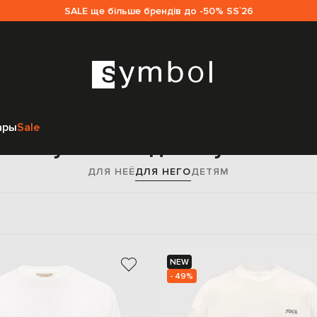
SALE ще більше брендів до -50% SS`26
Главная
Sale мужчинам
Одежда
Футболки
ары
Sale
Футболки для мужчин
ДЛЯ НЕЁ
ДЛЯ НЕГО
ДЕТЯМ
NEW
- 49%