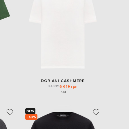
DORIANI CASHMERE
13 185
6 619 грн
L
XXL
NEW
- 49%