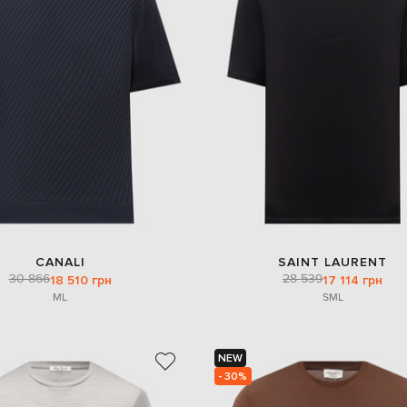
CANALI
SAINT LAURENT
30 866
28 539
18 510 грн
17 114 грн
M
L
S
M
L
NEW
- 30%