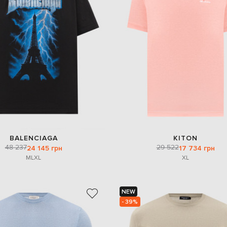
BALENCIAGA
KITON
48 237
29 522
24 145 грн
17 734 грн
M
L
XL
XL
NEW
- 39%