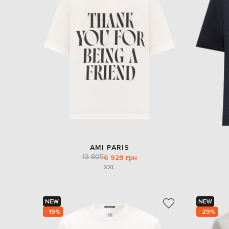
AMI PARIS
13 805
6 929 грн
XXL
NEW
NEW
- 19%
- 29%