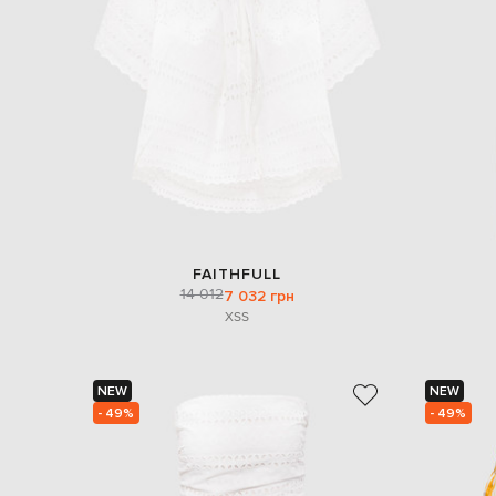
FAITHFULL
14 012
7 032 грн
XS
S
NEW
NEW
- 49%
- 49%