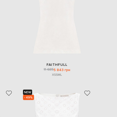
Italy
€
EUR
Latvia
€
EUR
Lithuania
€
EUR
Luxembourg
€
EUR
Netherlands
FAITHFULL
€
11 685
5 843 грн
XS
S
M
L
PLN
Poland
zł
EUR
NEW
Portugal
€
- 49%
EUR
Romania
€