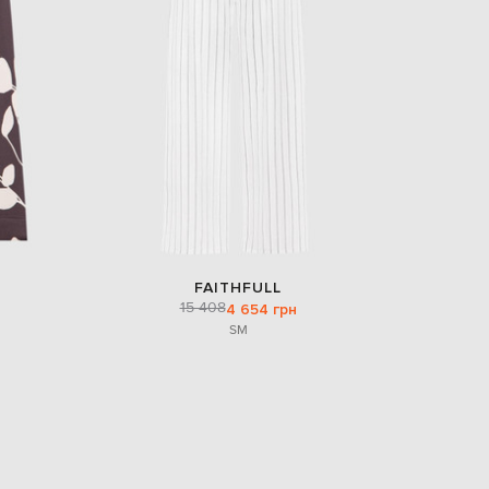
FAITHFULL
15 408
4 654 грн
S
M