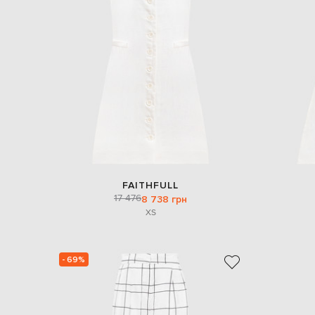
FAITHFULL
17 476
8 738 грн
XS
- 69%