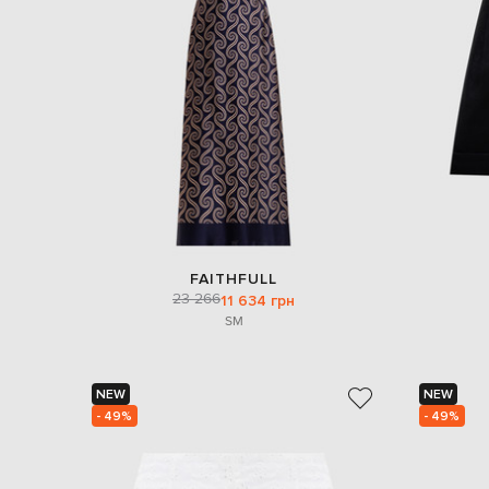
FAITHFULL
23 266
11 634 грн
S
M
NEW
NEW
- 49%
- 49%