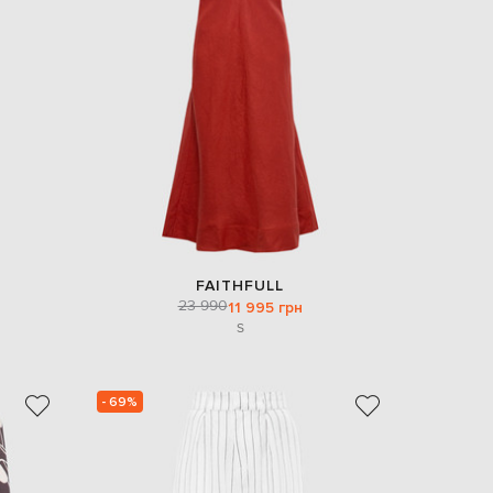
FAITHFULL
23 990
11 995 грн
S
- 69%