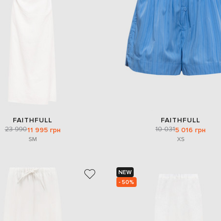
FAITHFULL
FAITHFULL
23 990
10 031
11 995 грн
5 016 грн
S
M
XS
NEW
- 50%