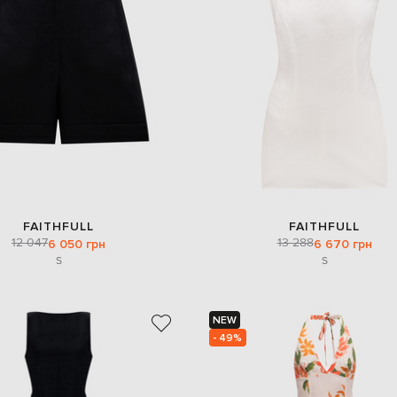
FAITHFULL
FAITHFULL
12 047
13 288
6 050 грн
6 670 грн
S
S
NEW
- 49%