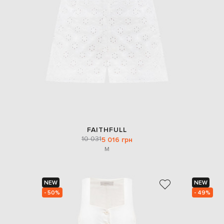
FAITHFULL
10 031
5 016 грн
M
NEW
NEW
- 50%
- 49%