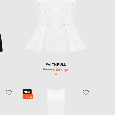
EUR
Slovakia
€
EUR
Slovenia
€
EUR
Spain
€
EUR
Sweden
€
FAITHFULL
UAH
Ukraine
11 323
5 688 грн
₴
M
EUR
Other
€
NEW
- 49%