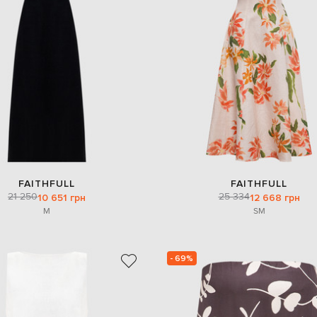
FAITHFULL
FAITHFULL
21 250
25 334
10 651 грн
12 668 грн
M
S
M
- 69%