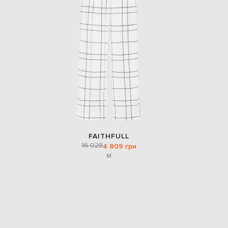
FAITHFULL
16 028
4 809 грн
M