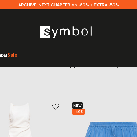
ARCHIVE: NEXT CHAPTER до -60% + EXTRA -50%
Главная
Sale женщинам
Faithfull
ары
Sale
Faithfull sale для женщин
NEW
- 49%