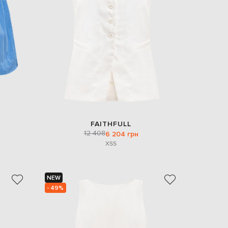
EUR
Denmark
€
EUR
Estonia
€
EUR
Finland
€
EUR
France
€
FAITHFULL
12 408
6 204 грн
EUR
Germany
XS
S
€
EUR
Greece
€
NEW
- 49%
EUR
Hungary
€
EUR