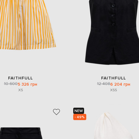
FAITHFULL
FAITHFULL
10 600
12 408
5 326 грн
6 204 грн
XS
XS
S
NEW
- 49%