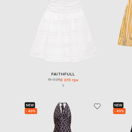
FAITHFULL
16 028
8 015 грн
S
NEW
NEW
- 49%
- 49%