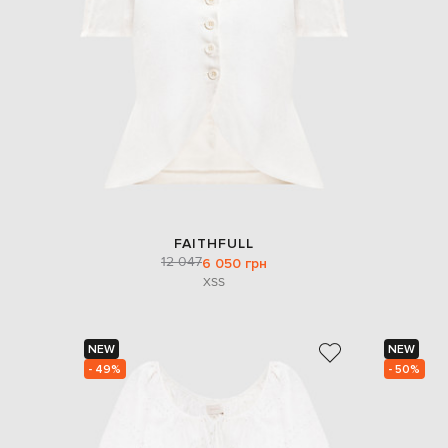
FAITHFULL
12 047
6 050 грн
XS
S
NEW
NEW
- 49%
- 50%