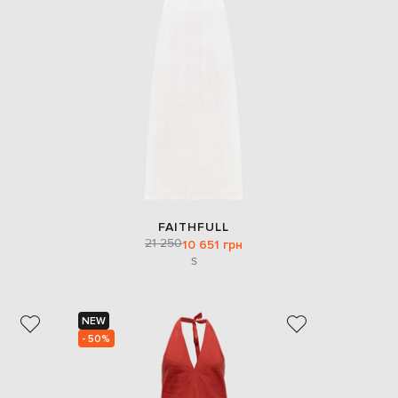
FAITHFULL
21 250
10 651 грн
S
NEW
- 50%