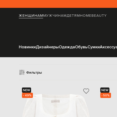
ЖЕНЩИНАМ
МУЖЧИНАМ
ДЕТЯМ
HOME
BEAUTY
Новинки
Дизайнеры
Одежда
Обувь
Сумки
Аксессу
Фильтры
NEW
NEW
- 49%
- 50%