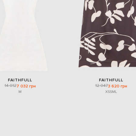
FAITHFULL
FAITHFULL
14 012
12 047
7 032 грн
3 620 грн
M
XS
S
M
L