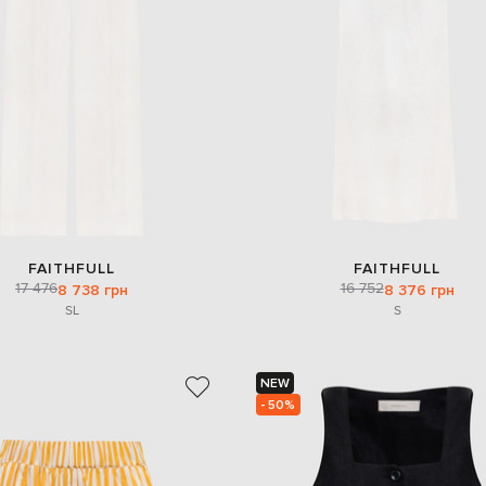
FAITHFULL
FAITHFULL
17 476
16 752
8 738 грн
8 376 грн
S
L
S
NEW
- 50%