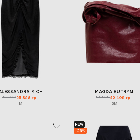
ALESSANDRA RICH
MAGDA BUTRYM
42 343
84 996
25 386 грн
42 498 грн
M
S
M
NEW
- 29%