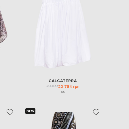
CALCATERRA
29 677
20 784 грн
XS
NEW