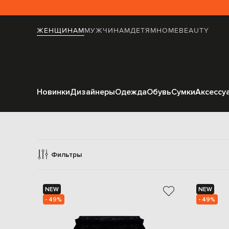
ЖЕНЩИНАМ
МУЖЧИНАМ
ДЕТЯМ
HOME
BEAUTY
Новинки
Дизайнеры
Одежда
Обувь
Сумки
Аксессу
Фильтры
NEW
NEW
- 49%
- 49%