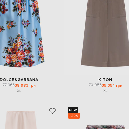
DOLCE&GABBANA
KITON
77 965
70 055
38 983 грн
35 054 грн
XL
XL
NEW
- 29%