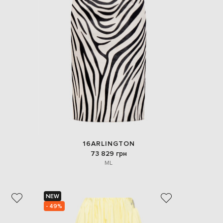
16ARLINGTON
73 829 грн
M
L
NEW
- 49%