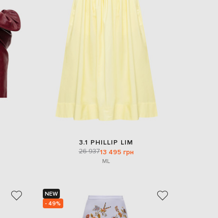
3.1 PHILLIP LIM
26 937
13 495 грн
M
L
NEW
- 49%