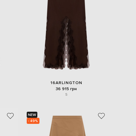
Italy
€
EUR
Latvia
€
EUR
Lithuania
€
EUR
Luxembourg
€
EUR
Netherlands
€
16ARLINGTON
PLN
36 915 грн
Poland
S
zł
EUR
Portugal
€
NEW
- 49%
EUR
Romania
€