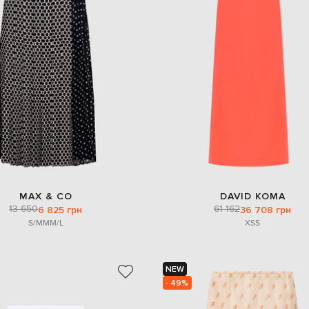
MAX & CO
DAVID KOMA
13 650
61 162
6 825 грн
36 708 грн
S/M
M
M/L
XS
S
NEW
- 49%