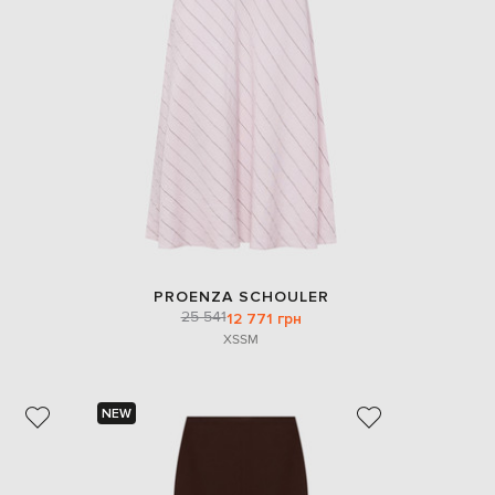
EUR
Denmark
€
EUR
Estonia
€
EUR
Finland
€
EUR
France
€
EUR
PROENZA SCHOULER
Germany
25 541
12 771 грн
€
XS
S
M
EUR
Greece
€
NEW
EUR
Hungary
€
EUR