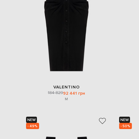
VALENTINO
184 829
92 441 грн
M
NEW
NEW
- 49%
- 50%