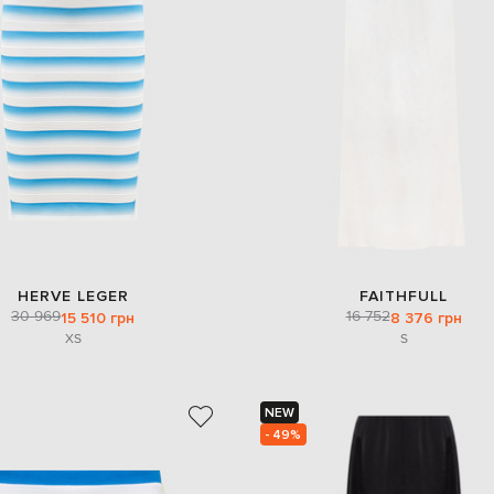
HERVE LEGER
FAITHFULL
30 969
16 752
15 510 грн
8 376 грн
XS
S
NEW
- 49%