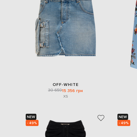
OFF-WHITE
30 659
15 356 грн
XS
NEW
NEW
- 49%
- 49%