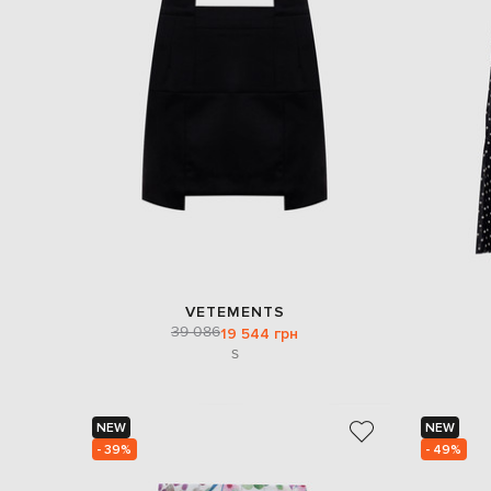
VETEMENTS
39 086
19 544 грн
S
NEW
NEW
- 39%
- 49%