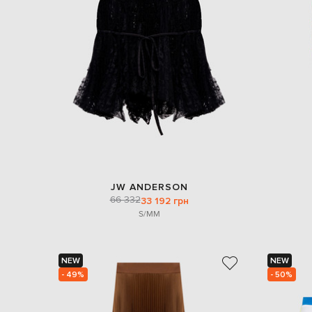
JW ANDERSON
66 332
33 192 грн
S/M
M
NEW
NEW
- 49%
- 50%