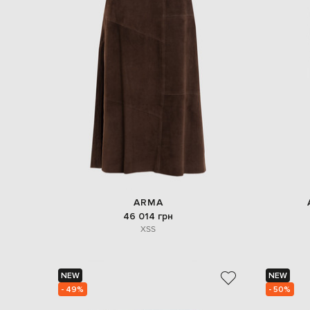
ARMA
46 014 грн
XS
S
NEW
NEW
- 49%
- 50%