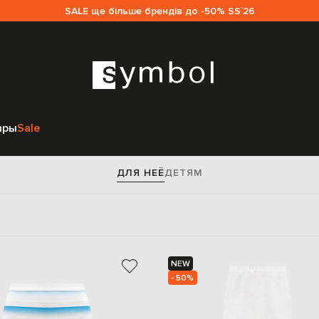
SALE ще більше брендів до -50% SS`26
Главная
Женщинам
Одежда
Юбки
ары
Sale
Юбки
ДЛЯ НЕЁ
ДЕТЯМ
NEW
- 50%