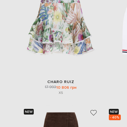
CHARO RUIZ
17 993
10 806 грн
XS
NEW
NEW
- 40%