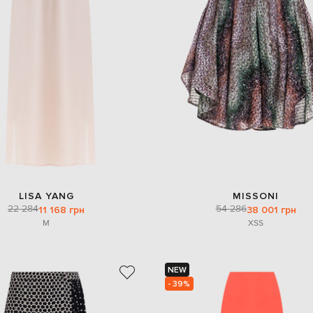
LISA YANG
MISSONI
22 284
54 286
11 168 грн
38 001 грн
M
XS
S
NEW
- 39%