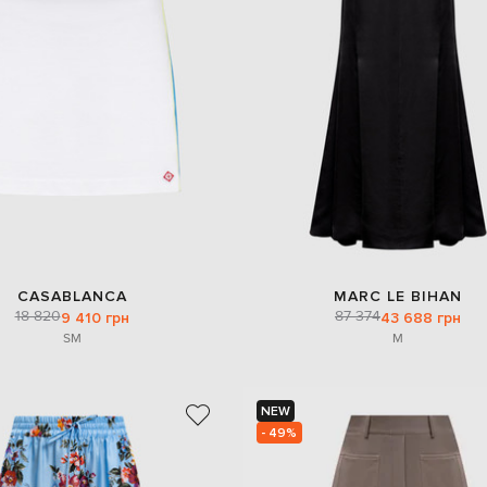
CASABLANCA
MARC LE BIHAN
18 820
87 374
9 410 грн
43 688 грн
S
M
M
NEW
- 49%