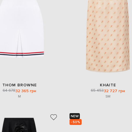
THOM BROWNE
KHAITE
64 678
65 453
32 365 грн
32 727 грн
M
S
M
NEW
- 50%