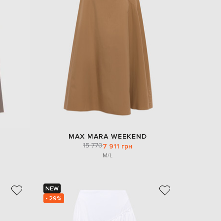
EUR
Slovakia
€
EUR
Slovenia
€
EUR
Spain
€
EUR
Sweden
€
UAH
Ukraine
MAX MARA WEEKEND
₴
15 770
7 911 грн
M/L
EUR
Other
€
NEW
- 29%