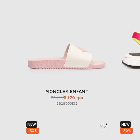
MONCLER ENFANT
10 289
5 170 грн
28
29
30
31
32
NEW
NEW
- 50%
- 30%