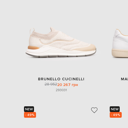
BRUNELLO CUCINELLI
MA
28 952
20 267 грн
29
30
31
NEW
NEW
- 49%
- 49%