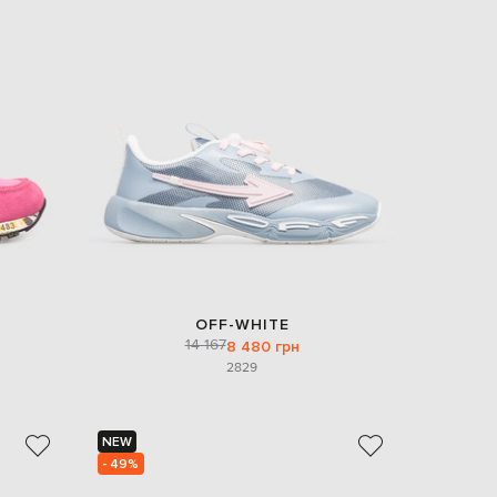
OFF-WHITE
14 167
8 480 грн
28
29
NEW
- 49%