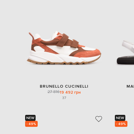
BRUNELLO CUCINELLI
MA
27 816
19 492 грн
37
NEW
NEW
- 49%
- 49%