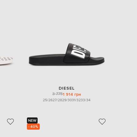
DIESEL
3 775
1 914 грн
25/26
27/28
29/30
31/32
33/34
NEW
- 40%