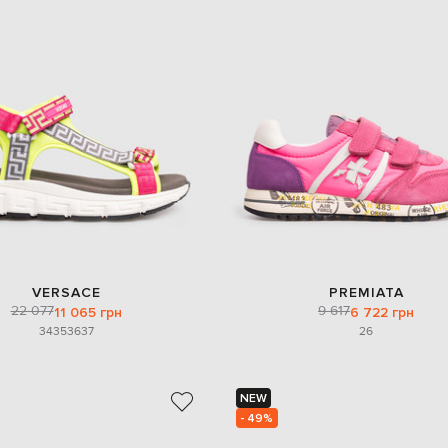
VERSACE
PREMIATA
22 077
9 617
11 065 грн
6 722 грн
34
35
36
37
26
NEW
- 49%