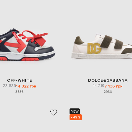
OFF-WHITE
DOLCE&GABBANA
23 886
14 219
14 322 грн
7 136 грн
35
36
29
30
NEW
- 49%