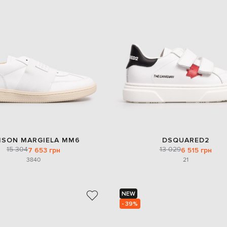
ISON MARGIELA MM6
DSQUARED2
15 304
13 029
7 653 грн
6 515 грн
38
40
21
NEW
- 39%