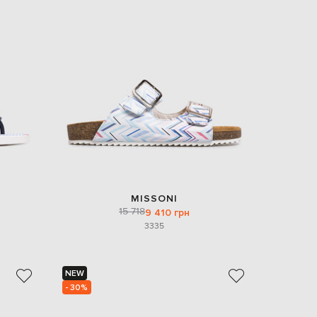
EUR
Slovakia
€
EUR
Slovenia
€
EUR
Spain
€
EUR
Sweden
€
UAH
Ukraine
₴
MISSONI
15 718
9 410 грн
EUR
33
35
Other
€
NEW
- 30%