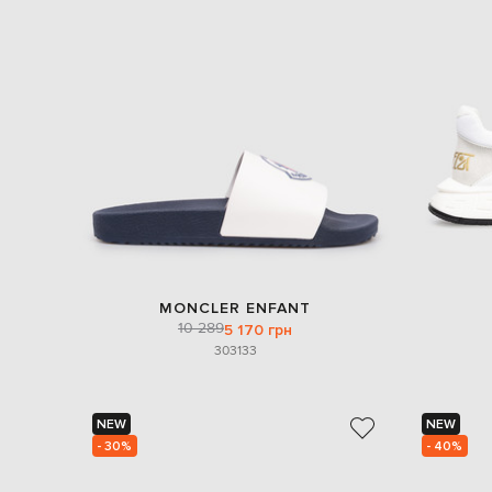
MONCLER ENFANT
10 289
5 170 грн
30
31
33
NEW
NEW
- 30%
- 40%