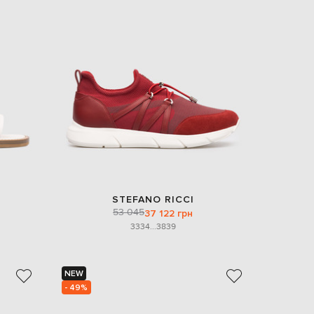
STEFANO RICCI
53 045
37 122 грн
33
34
...
38
39
NEW
- 49%