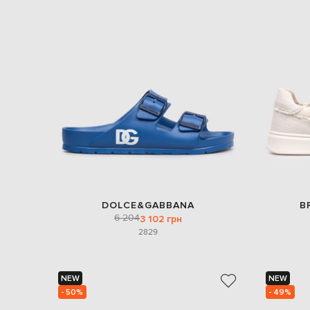
DOLCE&GABBANA
B
6 204
3 102 грн
28
29
NEW
NEW
- 50%
- 49%