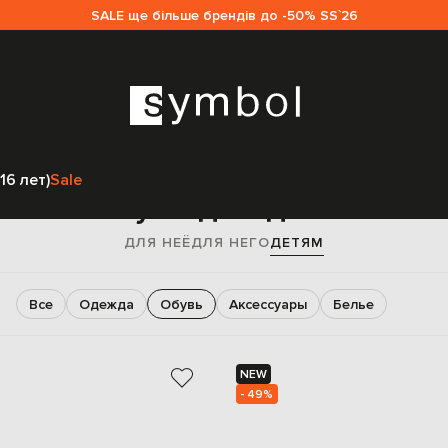
SALE ще більше брендів до -50% SS`26
Главная
Sale детям
Обувь
16 лет)
Sale
Обувь для детей
ДЛЯ НЕЁ
ДЛЯ НЕГО
ДЕТЯМ
Все
Одежда
Обувь
Аксессуары
Белье
NEW
- 49%