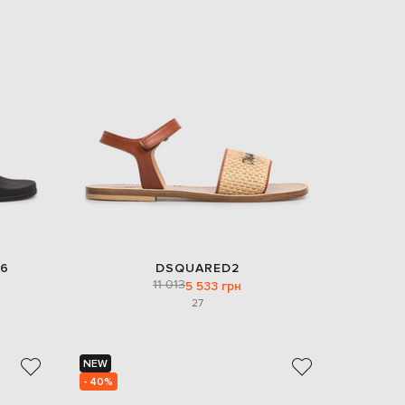
6
DSQUARED2
11 013
5 533 грн
27
NEW
- 40%