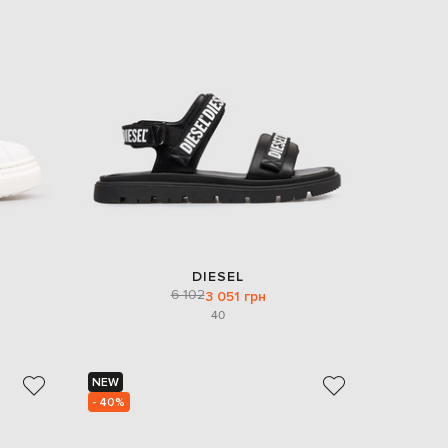
Italy
€
EUR
Latvia
€
EUR
Lithuania
€
EUR
Luxembourg
€
EUR
Netherlands
€
DIESEL
PLN
6 102
3 051 грн
Poland
zł
40
EUR
Portugal
€
NEW
- 40%
EUR
Romania
€