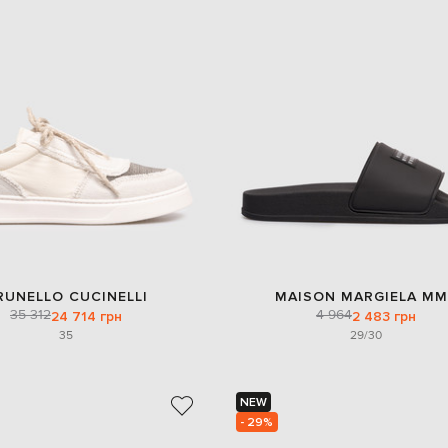
RUNELLO CUCINELLI
MAISON MARGIELA MM
35 312
4 964
24 714 грн
2 483 грн
35
29/30
NEW
- 29%