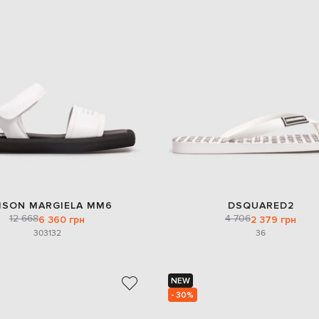
ISON MARGIELA MM6
DSQUARED2
12 668
4 706
6 360 грн
2 379 грн
30
31
32
36
NEW
- 30%