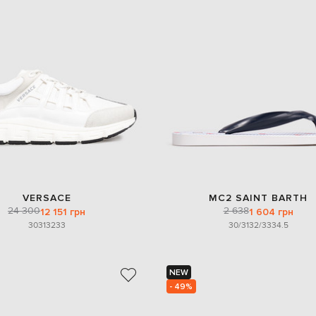
VERSACE
MC2 SAINT BARTH
24 300
2 638
12 151 грн
1 604 грн
30
31
32
33
30/31
32/33
34.5
NEW
- 49%