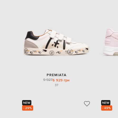
PREMIATA
9 927
6 929 грн
37
NEW
NEW
- 29%
- 49%