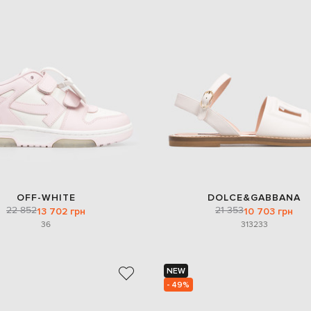
OFF-WHITE
DOLCE&GABBANA
22 852
21 353
13 702 грн
10 703 грн
36
31
32
33
NEW
- 49%