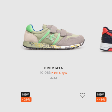
PREMIATA
10 083
7 084 грн
27
32
NEW
NEW
- 29%
- 49%