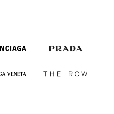
Italy
€
EUR
Latvia
€
EUR
Lithuania
€
EUR
Luxembourg
€
EUR
Netherlands
€
PLN
Poland
zł
EUR
Portugal
€
EUR
Romania
€