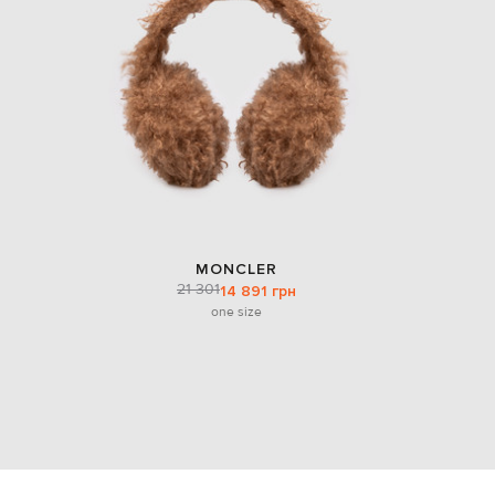
MONCLER
21 301
14 891 грн
one size