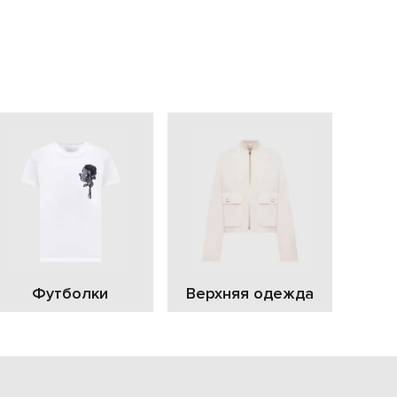
EUR
Slovakia
€
EUR
Slovenia
€
EUR
Spain
€
EUR
Sweden
€
UAH
Ukraine
₴
EUR
Other
Футболки
Верхняя одежда
€