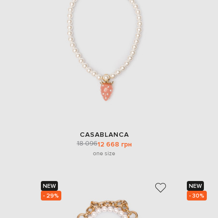
CASABLANCA
18 096
12 668 грн
one size
NEW
NEW
- 29%
- 30%