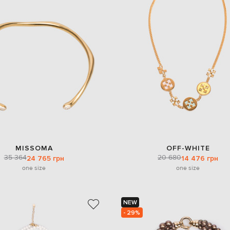
MISSOMA
OFF-WHITE
35 364
20 680
24 765 грн
14 476 грн
one size
one size
NEW
- 29%