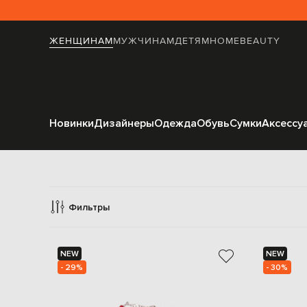
ЖЕНЩИНАМ
МУЖЧИНАМ
ДЕТЯМ
HOME
BEAUTY
Новинки
Дизайнеры
Одежда
Обувь
Сумки
Аксессу
Фильтры
NEW
NEW
- 29%
- 30%