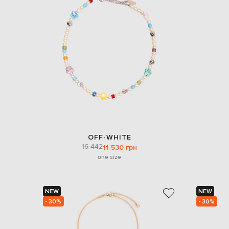
OFF-WHITE
16 442
11 530 грн
one size
NEW
NEW
- 30%
- 30%