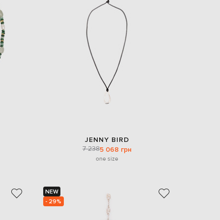
JENNY BIRD
7 238
5 068 грн
one size
NEW
- 29%