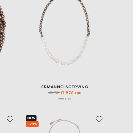
ERMANNO SCERVINO
25 127
17 578 грн
one size
NEW
- 29%