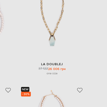
EUR
Denmark
€
EUR
Estonia
€
EUR
Finland
€
EUR
France
€
EUR
LA DOUBLEJ
Germany
37 122
26 006 грн
€
one size
EUR
Greece
€
NEW
EUR
- 30%
Hungary
€
EUR