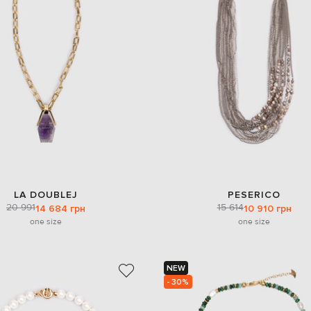
LA DOUBLEJ
PESERICO
20 991
15 614
14 684 грн
10 910 грн
one size
one size
NEW
- 30%