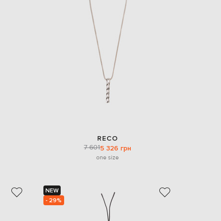
RECO
7 601
5 326 грн
one size
NEW
- 29%