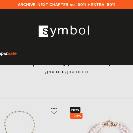
ARCHIVE: NEXT CHAPTER до -60% + EXTRA -50%
Главная
Sale женщинам
Аксессуары
Украшения
Ожерелья
ары
Sale
Ожерелья для женщин
ДЛЯ НЕЁ
ДЛЯ НЕГО
NEW
- 29%