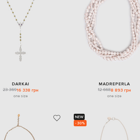
DARKAI
MADREPERLA
23 369
12 668
16 338 грн
8 893 грн
one size
one size
NEW
- 30%