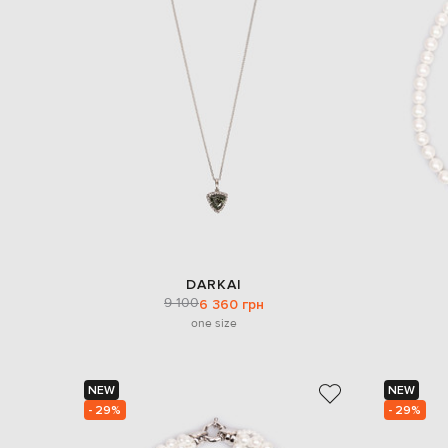
DARKAI
9 100
6 360 грн
one size
NEW
NEW
- 29%
- 29%