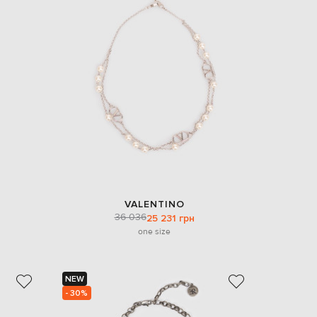
VALENTINO
36 036
25 231 грн
one size
NEW
- 30%