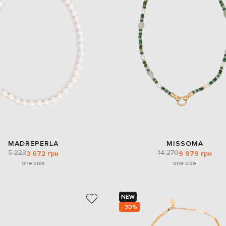
MADREPERLA
MISSOMA
5 223
14 270
3 672 грн
9 979 грн
one size
one size
NEW
- 30%