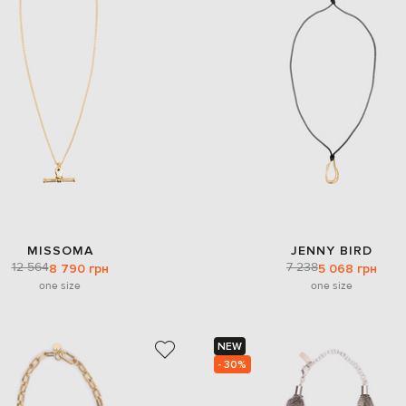
MISSOMA
JENNY BIRD
12 564
7 238
8 790 грн
5 068 грн
one size
one size
NEW
- 30%