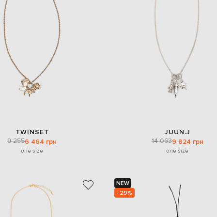
TWINSET
JUUN.J
9 255
14 063
6 464 грн
9 824 грн
one size
one size
NEW
- 29%