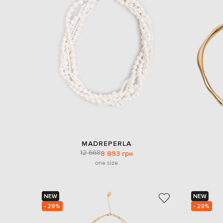
MADREPERLA
12 668
8 893 грн
one size
NEW
NEW
- 29%
- 29%