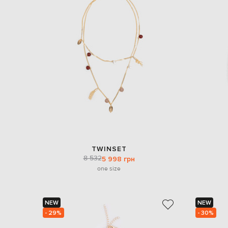
TWINSET
8 532
5 998 грн
one size
NEW
NEW
- 29%
- 30%