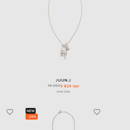
EUR
Slovakia
€
EUR
Slovenia
€
EUR
Spain
€
EUR
Sweden
€
UAH
Ukraine
JUUN.J
₴
14 063
9 824 грн
one size
EUR
Other
€
NEW
- 29%