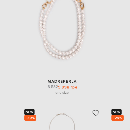
MADREPERLA
8 532
5 998 грн
one size
NEW
NEW
- 30%
- 29%