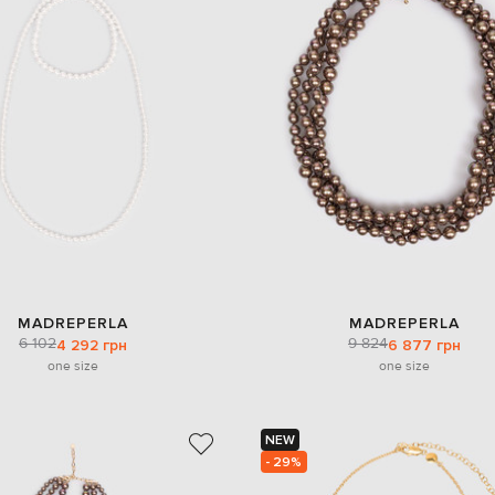
MADREPERLA
MADREPERLA
6 102
9 824
4 292 грн
6 877 грн
one size
one size
NEW
- 29%