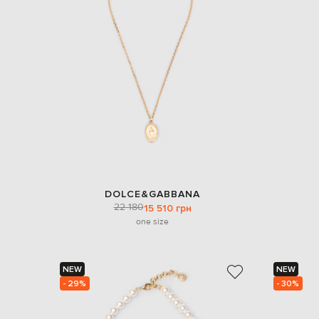
DOLCE&GABBANA
22 180
15 510 грн
one size
NEW
NEW
- 29%
- 30%