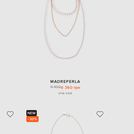
Italy
€
EUR
Latvia
€
EUR
Lithuania
€
EUR
Luxembourg
€
EUR
Netherlands
€
MADREPERLA
9 100
PLN
6 360 грн
Poland
one size
zł
EUR
Portugal
€
NEW
- 30%
EUR
Romania
€