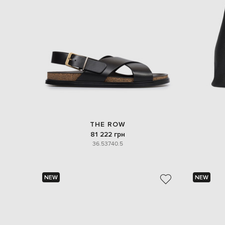
THE ROW
81 222 грн
36.5
37
40.5
NEW
NEW