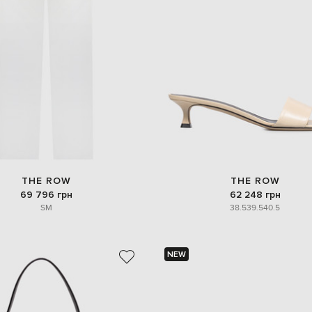
THE ROW
THE ROW
69 796 грн
62 248 грн
S
M
38.5
39.5
40.5
NEW