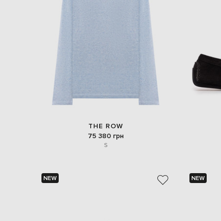
THE ROW
75 380 грн
S
NEW
NEW