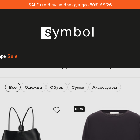
SALE ще більше брендів до -50% SS`26
Главная
Женщинам
The Row
ары
Sale
The Row для женщин
Все
Одежда
Обувь
Сумки
Аксессуары
NEW