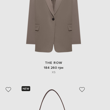
EUR
Slovakia
€
EUR
Slovenia
€
EUR
Spain
€
EUR
Sweden
€
THE ROW
UAH
Ukraine
184 260 грн
₴
XS
EUR
Other
€
NEW