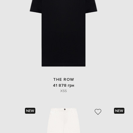
THE ROW
41 878 грн
XS
S
NEW
NEW