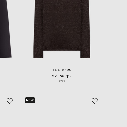
EUR
Denmark
€
EUR
Estonia
€
EUR
Finland
€
EUR
France
€
THE ROW
92 130 грн
EUR
Germany
XS
S
€
EUR
Greece
€
NEW
EUR
Hungary
€
EUR