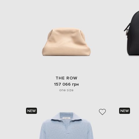
THE ROW
157 066 грн
one size
NEW
NEW