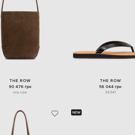
THE ROW
THE ROW
90 476 грн
56 044 грн
one size
39.5
41
NEW