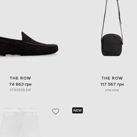
THE ROW
THE ROW
74 863 грн
117 567 грн
37.5
39
39.5
41
one size
NEW