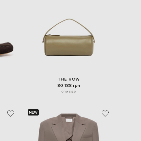
Italy
€
EUR
Latvia
€
EUR
Lithuania
€
EUR
Luxembourg
€
EUR
Netherlands
THE ROW
€
80 188 грн
one size
PLN
Poland
zł
EUR
NEW
Portugal
€
EUR
Romania
€