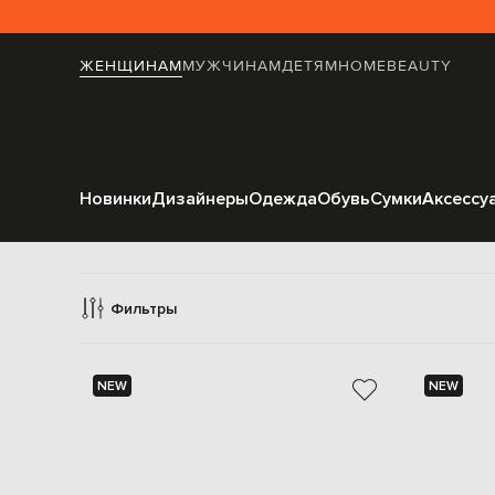
ЖЕНЩИНАМ
МУЖЧИНАМ
ДЕТЯМ
HOME
BEAUTY
Новинки
Дизайнеры
Одежда
Обувь
Сумки
Аксессу
Фильтры
NEW
NEW