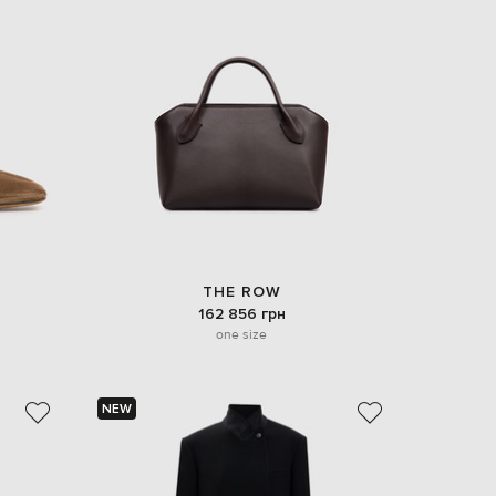
THE ROW
162 856 грн
one size
NEW