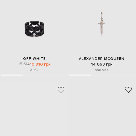
OFF-WHITE
ALEXANDER MCQUEEN
15 614
10 910 грн
14 063 грн
XL
64
one size