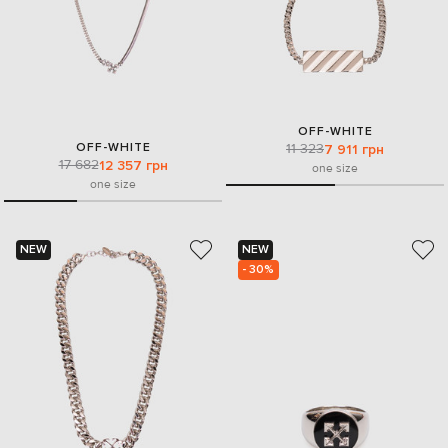
OFF-WHITE
OFF-WHITE
11 323
7 911 грн
17 682
12 357 грн
one size
one size
NEW
NEW
- 30%