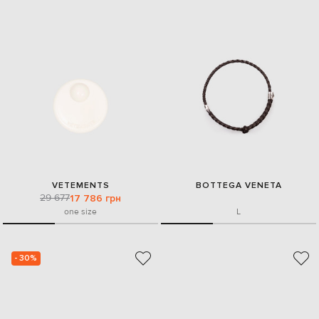
VETEMENTS
BOTTEGA VENETA
29 677
17 786 грн
one size
L
- 30%