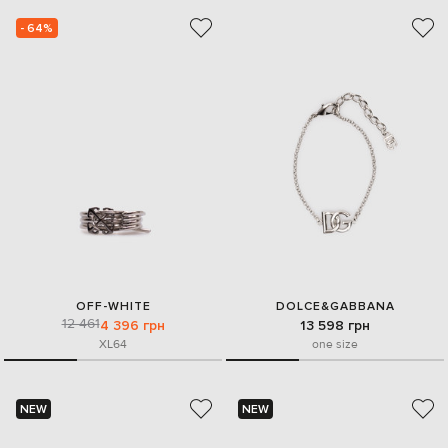
- 64%
OFF-WHITE
DOLCE&GABBANA
12 461
4 396 грн
13 598 грн
XL
64
one size
NEW
NEW