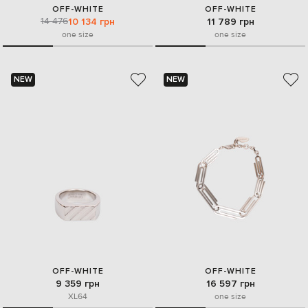
OFF-WHITE
OFF-WHITE
14 476
10 134 грн
11 789 грн
one size
one size
NEW
NEW
OFF-WHITE
OFF-WHITE
9 359 грн
16 597 грн
XL
64
one size