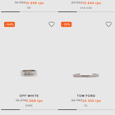
14 994
29 832
10 496 грн
10 444 грн
64
one size
- 64%
- 30%
OFF-WHITE
TOM FORD
14 374
34 743
5 068 грн
24 300 грн
64
66
XL