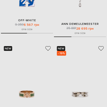
OFF-WHITE
ANN DEMEULEMEESTER
9 359
6 567 грн
35 881
28 695 грн
one size
one size
NEW
NEW
- 19%