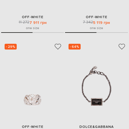
OFF-WHITE
OFF-WHITE
11 272
7 342
7 911 грн
5 119 грн
one size
one size
- 29%
- 64%
OFF-WHITE
DOLCE&GABBANA