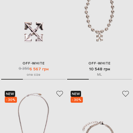
OFF-WHITE
OFF-WHITE
9 359
6 567 грн
10 548 грн
one size
M
L
NEW
NEW
- 30%
- 30%