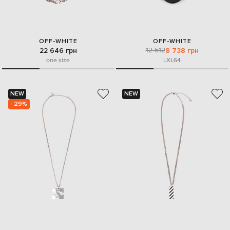
OFF-WHITE
OFF-WHITE
12 512
22 646 грн
8 738 грн
one size
L
XL
64
NEW
NEW
- 29%