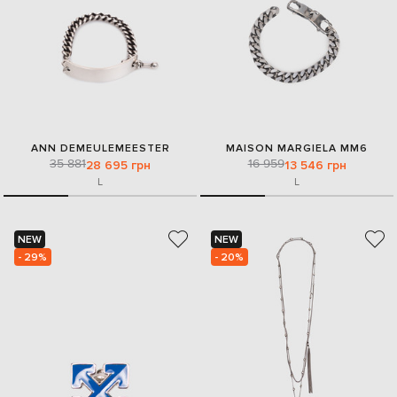
ANN DEMEULEMEESTER
MAISON MARGIELA MM6
35 881
16 959
28 695 грн
13 546 грн
L
L
NEW
NEW
- 29%
- 20%