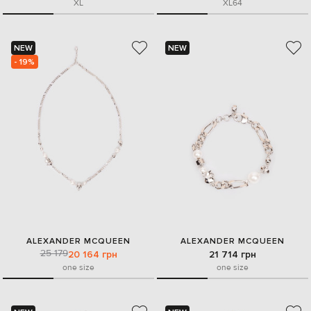
XL
XL
64
NEW
NEW
- 19%
ALEXANDER MCQUEEN
ALEXANDER MCQUEEN
25 179
20 164 грн
21 714 грн
one size
one size