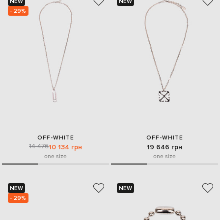
NEW
NEW
- 29%
OFF-WHITE
OFF-WHITE
14 476
10 134 грн
19 646 грн
one size
one size
NEW
NEW
- 29%