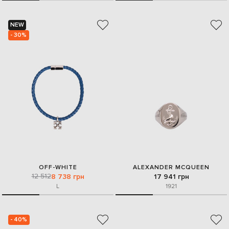
NEW
- 30%
OFF-WHITE
ALEXANDER MCQUEEN
12 512
8 738 грн
17 941 грн
L
19
21
- 40%