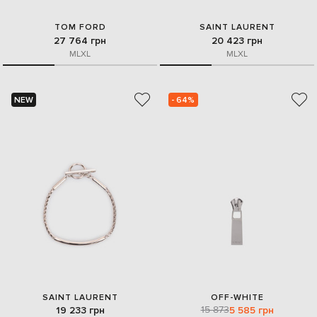
TOM FORD
SAINT LAURENT
27 764 грн
20 423 грн
M
L
XL
M
L
XL
NEW
- 64%
SAINT LAURENT
OFF-WHITE
15 873
19 233 грн
5 585 грн