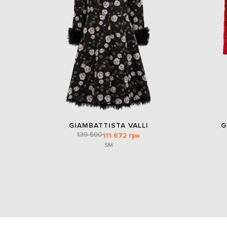
GIAMBATTISTA VALLI
G
139 590
111 672 грн
S
M