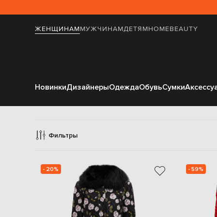
ЖЕНЩИНАМ
МУЖЧИНАМ
ДЕТЯМ
HOME
BEAUTY
Новинки
Дизайнеры
Одежда
Обувь
Сумки
Аксессу
Gi
Фильтры
- 20%
- 59%