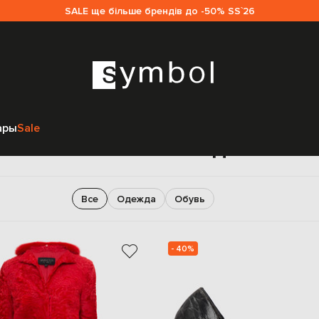
SALE ще більше брендів до -50% SS`26
Главная
Sale женщинам
Giambattista Valli
ары
Sale
ambattista Valli sale для жен
Все
Одежда
Обувь
- 40%