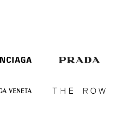
Italy
€
EUR
Latvia
€
EUR
Lithuania
€
EUR
Luxembourg
€
EUR
Netherlands
€
PLN
Poland
zł
EUR
Portugal
€
EUR
Romania
€