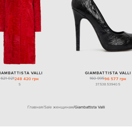
IAMBATTISTA VALLI
GIAMBATTISTA VALLI
621 021
160 995
248 420 грн
96 577 грн
S
37.5
38.5
39
40.5
Главная
Sale женщинам
Giambattista Valli