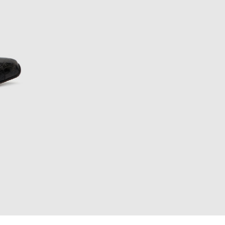
EUR
Denmark
€
EUR
Estonia
€
EUR
Finland
€
EUR
France
€
EUR
Germany
€
EUR
Greece
€
EUR
Hungary
€
EUR