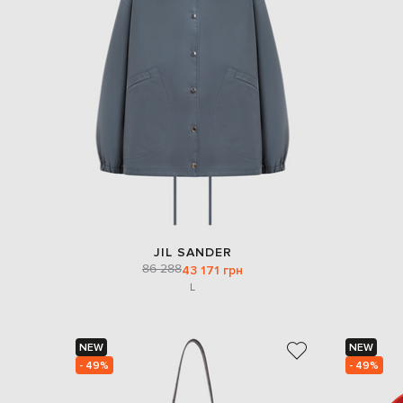
JIL SANDER
86 288
43 171 грн
L
NEW
NEW
- 49%
- 49%