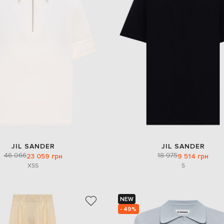
JIL SANDER
JIL SANDER
46 066
18 975
23 059 грн
9 514 грн
XS
S
S
NEW
- 49%