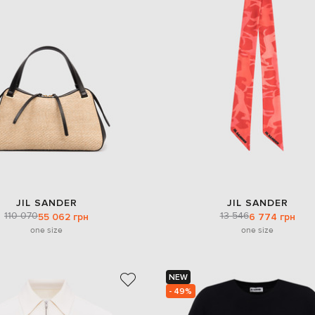
JIL SANDER
JIL SANDER
110 070
13 546
55 062 грн
6 774 грн
one size
one size
NEW
- 49%