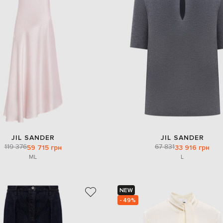
JIL SANDER
JIL SANDER
119 376
67 831
59 715 грн
33 916 грн
M
L
L
NEW
- 49%