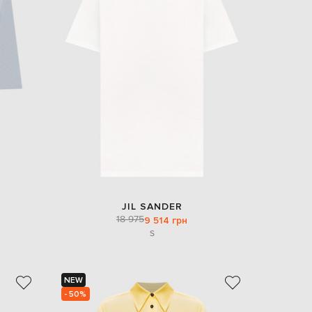
JIL SANDER
18 975
9 514 грн
S
NEW
- 50%