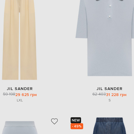
JIL SANDER
JIL SANDER
59 198
62 403
29 625 грн
31 228 грн
L
XL
S
NEW
- 49%