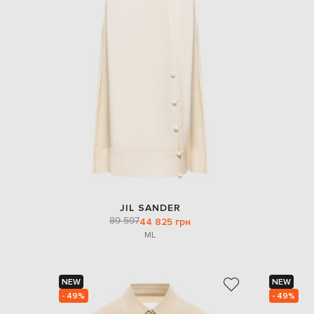
JIL SANDER
89 597
44 825 грн
M
L
NEW
NEW
- 49%
- 49%