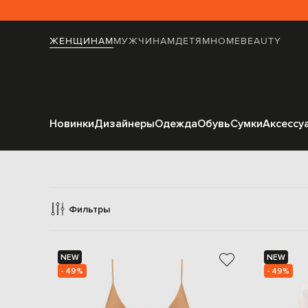
ЖЕНЩИНАМ
МУЖЧИНАМ
ДЕТЯМ
HOME
BEAUTY
Новинки
Дизайнеры
Одежда
Обувь
Сумки
Аксессу
Фильтры
NEW
NEW
- 49%
- 49%