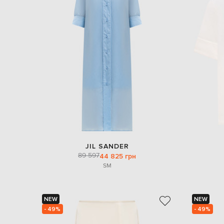
JIL SANDER
89 597
44 825 грн
S
M
NEW
NEW
- 49%
- 49%