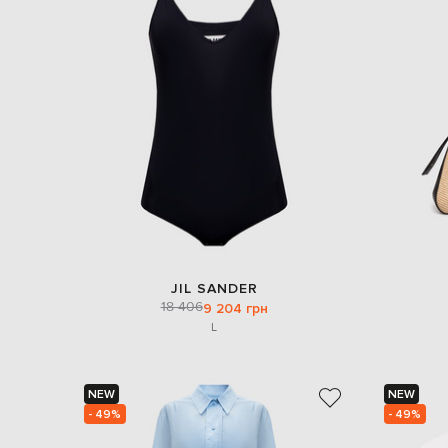
JIL SANDER
18 406
9 204 грн
L
NEW
NEW
- 49%
- 49%