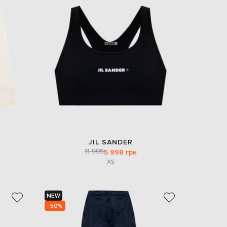
EUR
Slovakia
€
EUR
Slovenia
€
EUR
Spain
€
EUR
Sweden
€
UAH
Ukraine
₴
JIL SANDER
11 995
5 998 грн
EUR
XS
Other
€
NEW
- 50%