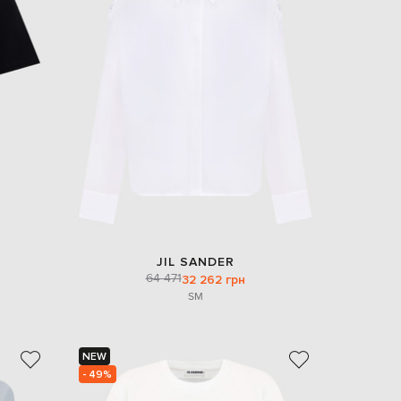
JIL SANDER
64 471
32 262 грн
S
M
NEW
- 49%