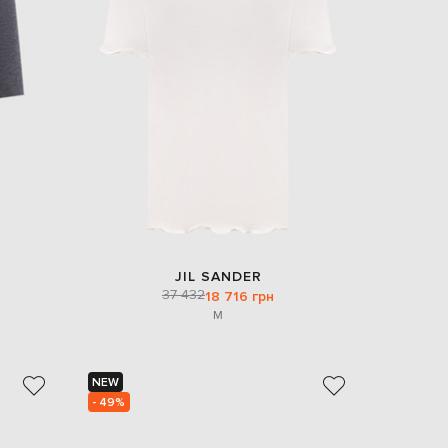
Italy
€
EUR
Latvia
€
EUR
Lithuania
€
EUR
Luxembourg
€
EUR
Netherlands
€
JIL SANDER
PLN
37 432
18 716 грн
Poland
zł
M
EUR
Portugal
€
NEW
- 49%
EUR
Romania
€