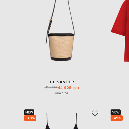
JIL SANDER
89 804
44 928 грн
one size
NEW
NEW
- 49%
- 49%