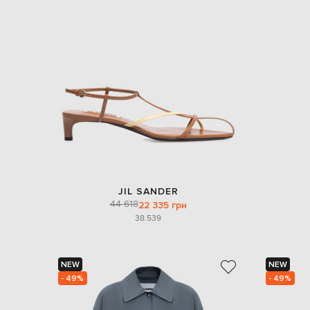
JIL SANDER
44 618
22 335 грн
38.5
39
NEW
NEW
- 49%
- 49%