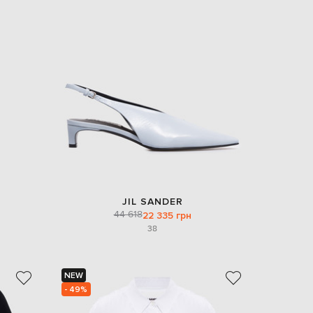
JIL SANDER
44 618
22 335 грн
38
NEW
- 49%