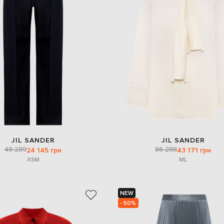
JIL SANDER
JIL SANDER
48 289
86 288
24 145 грн
43 171 грн
XS
M
M
L
NEW
- 50%