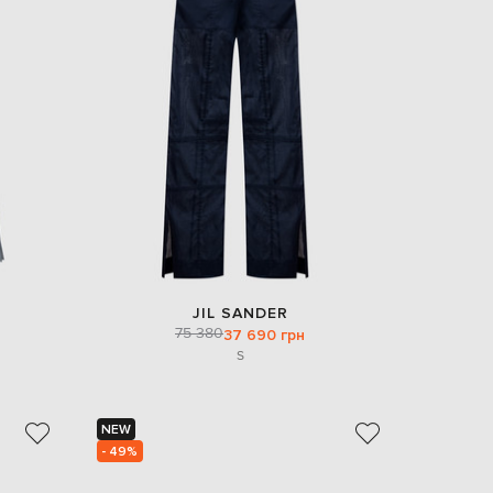
JIL SANDER
75 380
37 690 грн
S
NEW
- 49%