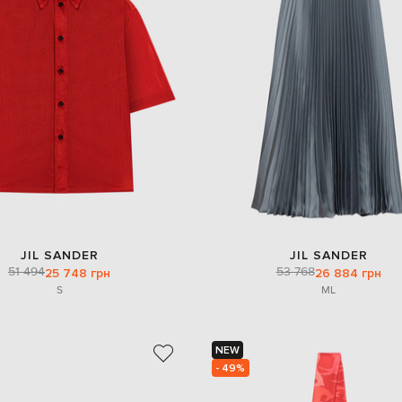
JIL SANDER
JIL SANDER
51 494
53 768
25 748 грн
26 884 грн
S
M
L
NEW
- 49%