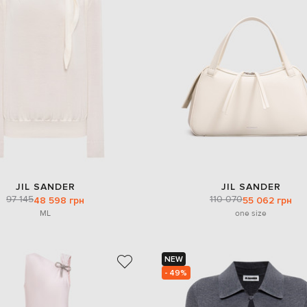
JIL SANDER
JIL SANDER
97 145
110 070
48 598 грн
55 062 грн
M
L
one size
NEW
- 49%