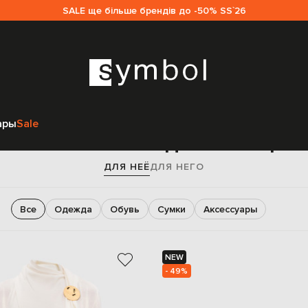
SALE ще більше брендів до -50% SS`26
Главная
Sale женщинам
Jil Sander
ары
Sale
Jil Sander sale для женщин
ДЛЯ НЕЁ
ДЛЯ НЕГО
Все
Одежда
Обувь
Сумки
Аксессуары
NEW
- 49%