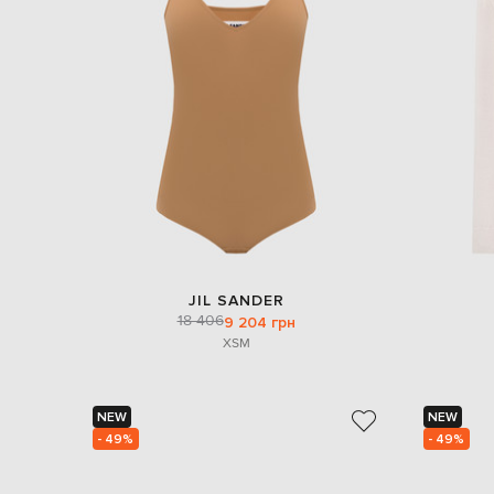
JIL SANDER
18 406
9 204 грн
XS
M
NEW
NEW
- 49%
- 49%