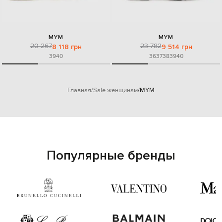
MYM
MYM
20 267
23 782
8 118 грн
9 514 грн
39
40
36
37
38
39
40
Главная
Sale женщинам
MYM
Популярные бренды