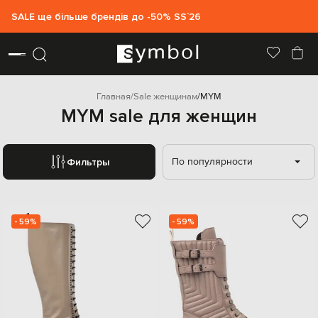
SALE ще більше брендів до -50% SS`26
Главная
Sale женщинам
MYM
MYM sale для женщин
По популярности
Фильтры
- 59%
- 59%