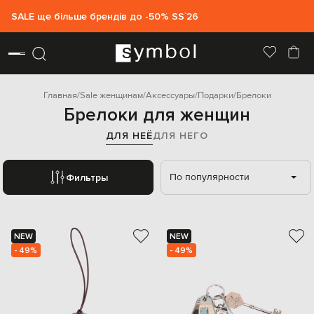
SALE ще більше брендів до -50% SS`26
Главная
Sale женщинам
Аксессуары
Подарки
Брелоки
Брелоки для женщин
ДЛЯ НЕЁ
ДЛЯ НЕГО
По популярности
Фильтры
NEW
NEW
- 49%
- 49%