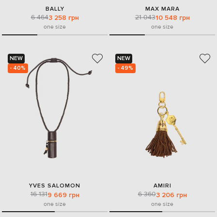
BALLY
MAX MARA
6 464
21 043
3 258 грн
10 548 грн
one size
one size
NEW
NEW
- 40%
- 49%
YVES SALOMON
AMIRI
16 131
6 360
9 669 грн
3 206 грн
one size
one size