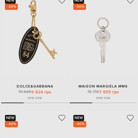
NEW
NEW
- 49%
- 50%
DOLCE&GABBANA
MAISON MARGIELA MM6
19 646
15 718
9 824 грн
7 859 грн
one size
one size
NEW
NEW
- 40%
- 40%