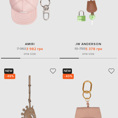
AMIRI
JW ANDERSON
7 963
10 755
3 982 грн
5 378 грн
one size
one size
NEW
NEW
- 49%
- 40%