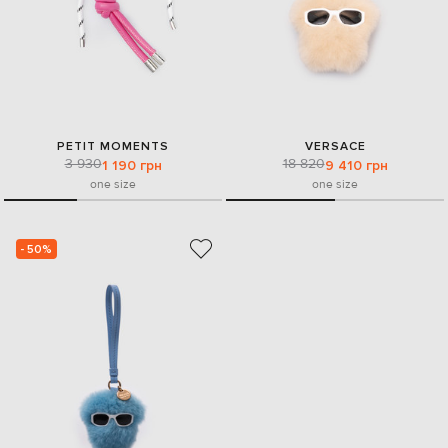
PETIT MOMENTS
VERSACE
3 930
18 820
1 190 грн
9 410 грн
one size
one size
- 50%