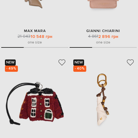
MAX MARA
GIANNI CHIARINI
21 043
4 861
10 548 грн
2 896 грн
one size
one size
NEW
NEW
- 49%
- 40%