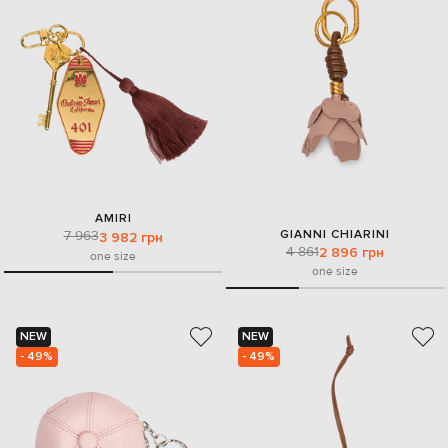
AMIRI
GIANNI CHIARINI
7 963
3 982 грн
4 861
2 896 грн
one size
one size
NEW
NEW
- 49%
- 49%