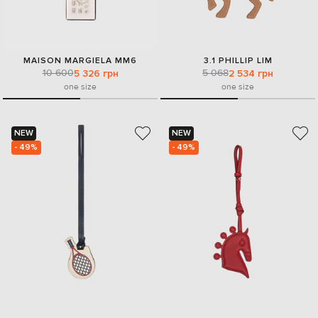
MAISON MARGIELA MM6
3.1 PHILLIP LIM
10 600
5 068
5 326 грн
2 534 грн
one size
one size
NEW
NEW
- 49%
- 49%