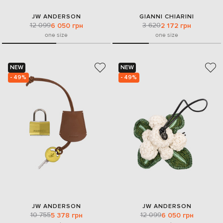
JW ANDERSON
GIANNI CHIARINI
12 099
3 620
6 050 грн
2 172 грн
one size
one size
NEW
NEW
- 49%
- 49%
JW ANDERSON
JW ANDERSON
10 755
12 099
5 378 грн
6 050 грн