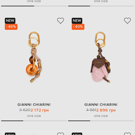
one size
one size
NEW
NEW
- 40%
- 40%
GIANNI CHIARINI
GIANNI CHIARINI
3 620
4 861
2 172 грн
2 896 грн
one size
one size