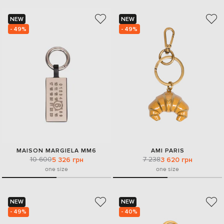
NEW
NEW
- 49%
- 49%
MAISON MARGIELA MM6
AMI PARIS
10 600
7 238
5 326 грн
3 620 грн
one size
one size
NEW
NEW
- 49%
- 40%