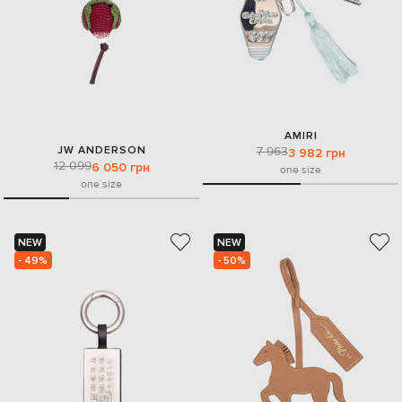
AMIRI
JW ANDERSON
7 963
3 982 грн
12 099
6 050 грн
one size
one size
NEW
NEW
- 49%
- 50%