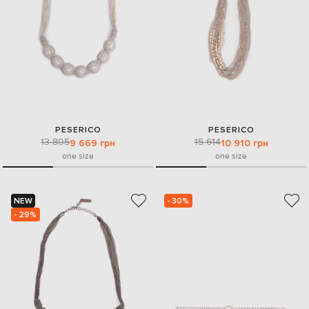
PESERICO
PESERICO
13 805
15 614
9 669 грн
10 910 грн
one size
one size
NEW
- 30%
- 29%