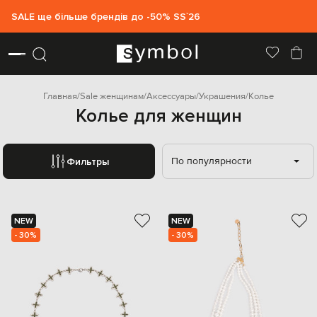
SALE ще більше брендів до -50% SS`26
Главная
Sale женщинам
Аксессуары
Украшения
Колье
Колье для женщин
По популярности
Фильтры
NEW
NEW
- 30%
- 30%