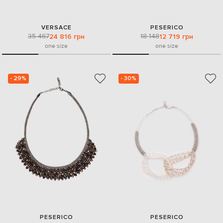
VERSACE
PESERICO
35 467
18 148
24 816 грн
12 719 грн
one size
one size
- 29%
- 30%
PESERICO
PESERICO