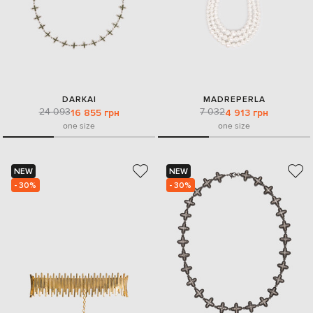
DARKAI
MADREPERLA
24 093
7 032
16 855 грн
4 913 грн
one size
one size
NEW
NEW
- 30%
- 30%