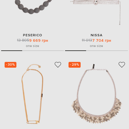
PESERICO
NISSA
13 805
11 013
9 669 грн
7 704 грн
one size
one size
- 30%
- 29%