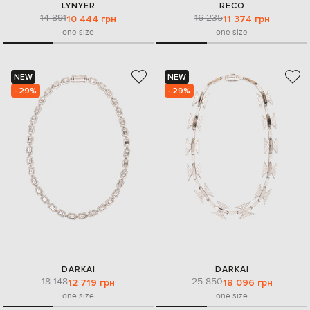
LYNYER
RECO
14 891
16 235
10 444 грн
11 374 грн
one size
one size
NEW
NEW
- 29%
- 29%
DARKAI
DARKAI
18 148
25 850
12 719 грн
18 096 грн
one size
one size