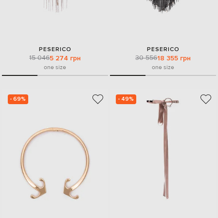
PESERICO
PESERICO
15 046
30 556
5 274 грн
18 355 грн
one size
one size
- 69%
- 49%