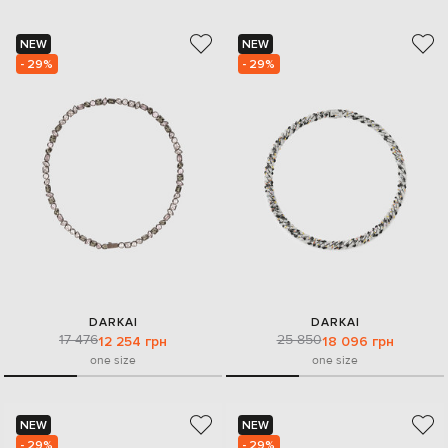
NEW
NEW
- 29%
- 29%
DARKAI
DARKAI
17 476
25 850
12 254 грн
18 096 грн
one size
one size
NEW
NEW
- 29%
- 29%