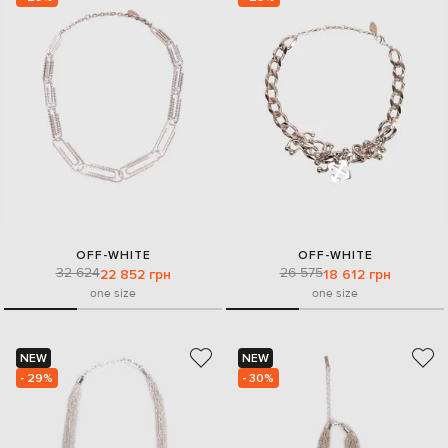
OFF-WHITE
OFF-WHITE
32 624
26 575
22 852 грн
18 612 грн
one size
one size
NEW
NEW
- 29%
- 30%