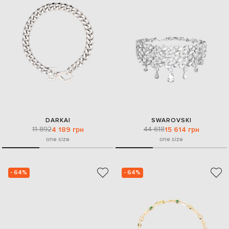
DARKAI
SWAROVSKI
11 892
44 618
4 189 грн
15 614 грн
one size
one size
- 64%
- 64%