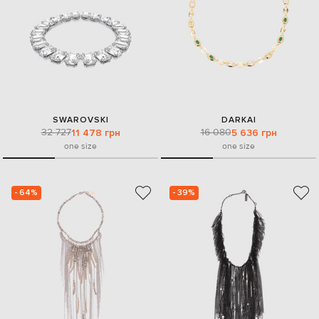
SWAROVSKI
DARKAI
32 727
16 080
11 478 грн
5 636 грн
one size
one size
- 64%
- 39%