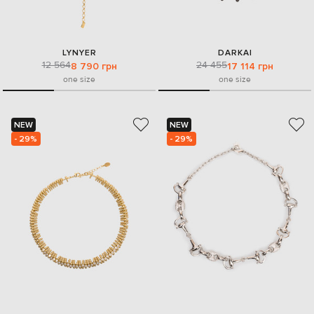
LYNYER
DARKAI
12 564
24 455
8 790 грн
17 114 грн
one size
one size
NEW
NEW
- 29%
- 29%