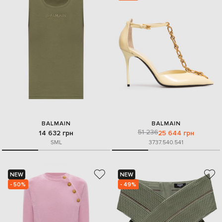
BALMAIN
BALMAIN
51 236
14 632 грн
25 644 грн
S
M
L
37
37.5
40.5
41
NEW
NEW
- 50%
- 49%