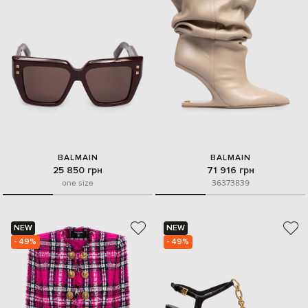
BALMAIN
BALMAIN
25 850 грн
71 916 грн
one size
36
37
38
39
NEW
NEW
- 49%
- 49%