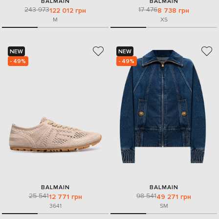
BALMAIN
BALMAIN
243 973
17 476
122 012 грн
8 738 грн
M
XS
NEW
NEW
- 49%
- 49%
BALMAIN
BALMAIN
25 541
98 541
12 771 грн
49 271 грн
36
41
S
M