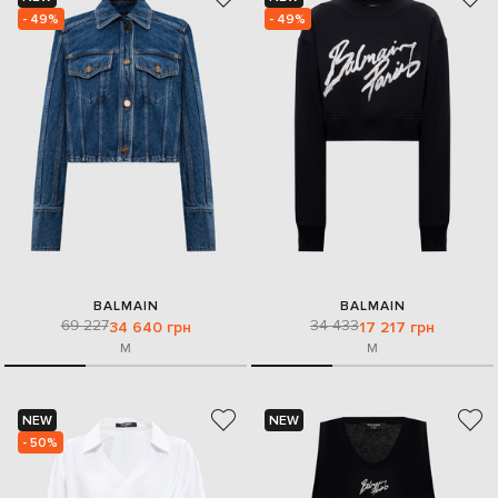
- 49%
- 49%
BALMAIN
BALMAIN
69 227
34 433
34 640 грн
17 217 грн
M
M
NEW
NEW
- 50%