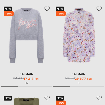
NEW
NEW
- 49%
- 49%
BALMAIN
BALMAIN
34 433
59 301
17 217 грн
29 677 грн
S
M
S
NEW
NEW
- 49%