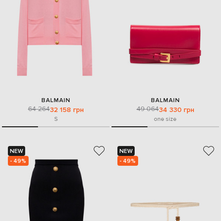
BALMAIN
BALMAIN
64 264
49 064
32 158 грн
34 330 грн
S
one size
NEW
NEW
- 49%
- 49%