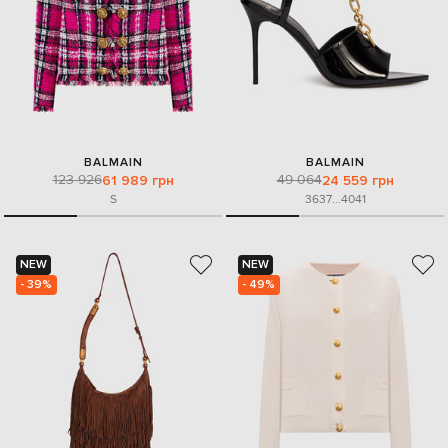
BALMAIN
BALMAIN
123 926
49 064
61 989 грн
24 559 грн
S
36
37
...
40
41
NEW
NEW
- 39%
- 49%