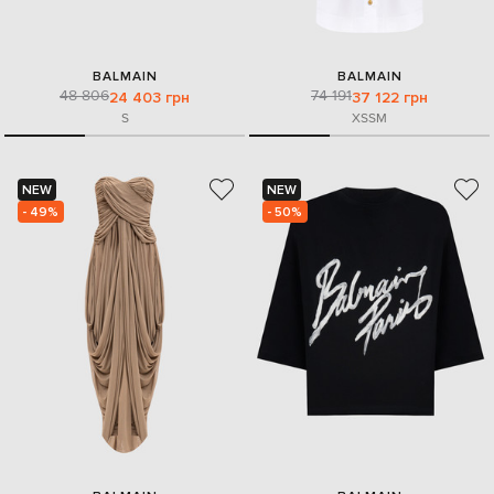
BALMAIN
BALMAIN
48 806
74 191
24 403 грн
37 122 грн
S
XS
S
M
NEW
NEW
- 49%
- 50%