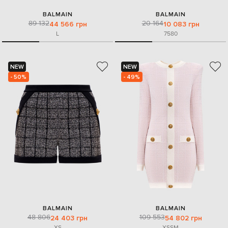
BALMAIN
BALMAIN
89 132
20 164
44 566 грн
10 083 грн
L
75
80
NEW
NEW
- 50%
- 49%
BALMAIN
BALMAIN
48 806
109 553
24 403 грн
54 802 грн
XS
XS
S
M