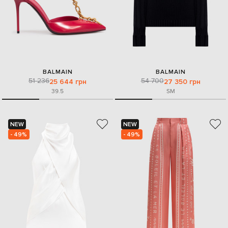
BALMAIN
BALMAIN
51 236
54 700
25 644 грн
27 350 грн
39.5
S
M
NEW
NEW
- 49%
- 49%