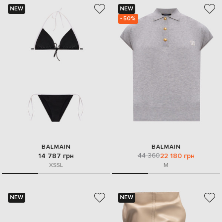
NEW
NEW
- 50%
BALMAIN
BALMAIN
44 360
14 787 грн
22 180 грн
XS
S
L
M
NEW
NEW