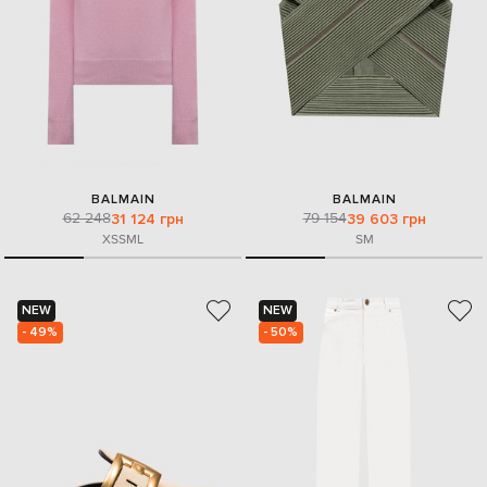
BALMAIN
BALMAIN
62 248
79 154
31 124 грн
39 603 грн
XS
S
M
L
S
M
NEW
NEW
- 49%
- 50%