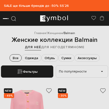
SALE ще більше брендів до -50% SS`26
Главная
Женщинам
Balmain
Женские коллекции Balmain
ДЛЯ НЕЁ
ДЛЯ НЕГО
ДЕТЯМ
HOME
Все
Одежда
Обувь
Сумки
Аксессуары
По популярности
Фильтры
NEW
NEW
- 49%
- 30%