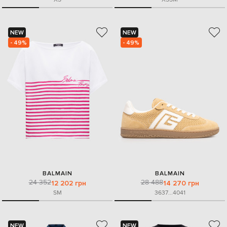
NEW
NEW
- 49%
- 49%
BALMAIN
BALMAIN
24 352
28 488
12 202 грн
14 270 грн
S
M
36
37
...
40
41
NEW
NEW