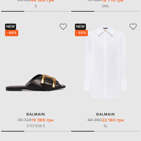
44 566 грн
18 716 грн
S
S
M
L
NEW
NEW
- 49%
- 50%
BALMAIN
BALMAIN
38 724
44 360
19 389 грн
22 180 грн
37
37.5
38.5
S
L