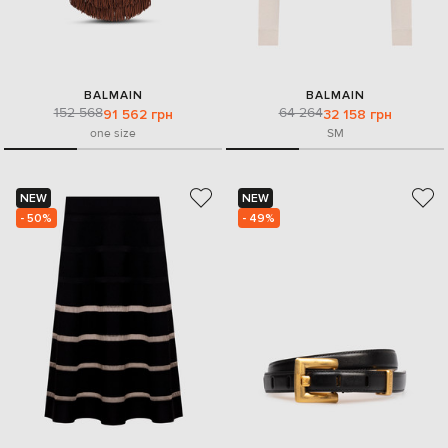
BALMAIN
BALMAIN
152 568
64 264
91 562 грн
32 158 грн
one size
S
M
NEW
NEW
- 50%
- 49%