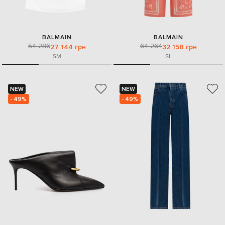
BALMAIN
BALMAIN
54 286
64 264
27 144 грн
32 158 грн
S
M
S
L
NEW
NEW
- 49%
- 49%