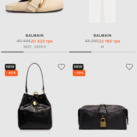
BALMAIN
BALMAIN
40 844
44 360
20 423 грн
22 180 грн
36
37
...
39
39.5
M
NEW
NEW
- 40%
- 39%