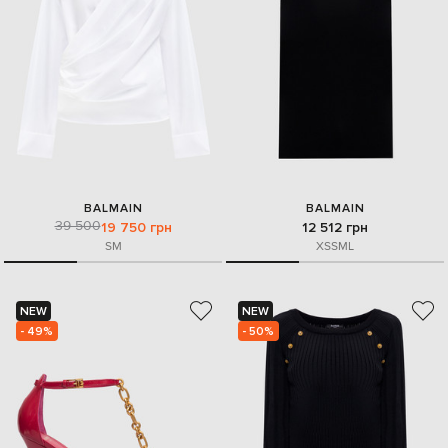
BALMAIN
BALMAIN
39 500
19 750 грн
12 512 грн
S
M
XS
S
M
L
NEW
NEW
- 49%
- 50%