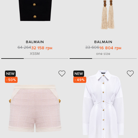
BALMAIN
BALMAIN
64 264
33 606
32 158 грн
16 804 грн
XS
S
M
one size
NEW
NEW
- 50%
- 49%