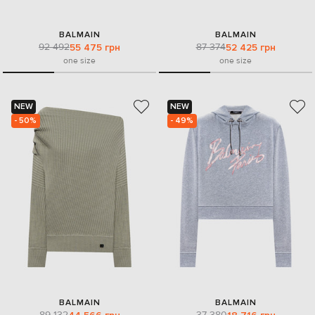
BALMAIN
BALMAIN
92 492
87 374
55 475 грн
52 425 грн
one size
one size
NEW
NEW
- 50%
- 49%
BALMAIN
BALMAIN
89 132
37 380