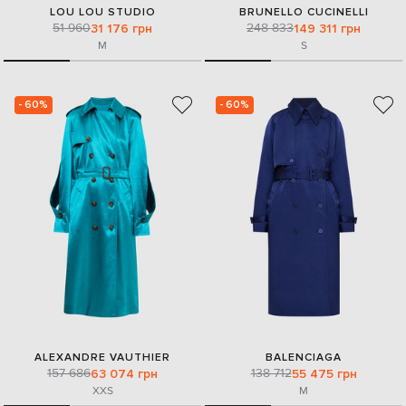
LOU LOU STUDIO
BRUNELLO CUCINELLI
51 960
248 833
31 176 грн
149 311 грн
M
S
- 60%
- 60%
ALEXANDRE VAUTHIER
BALENCIAGA
157 686
138 712
63 074 грн
55 475 грн
XXS
M