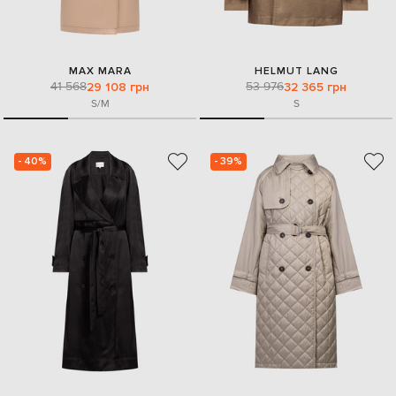
MAX MARA
HELMUT LANG
41 568
53 976
29 108 грн
32 365 грн
S/M
S
- 40%
- 39%