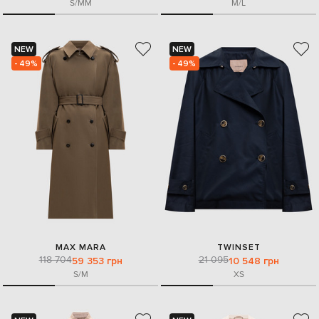
S/M
M
M/L
NEW
NEW
- 49%
- 49%
MAX MARA
TWINSET
118 704
21 095
59 353 грн
10 548 грн
S/M
XS