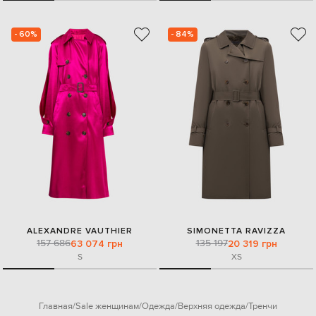
- 60%
- 84%
ALEXANDRE VAUTHIER
SIMONETTA RAVIZZA
157 686
135 197
63 074 грн
20 319 грн
S
XS
Главная
Sale женщинам
Одежда
Верхняя одежда
Тренчи