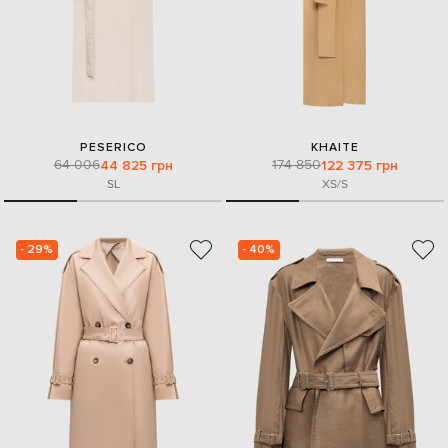
PESERICO
KHAITE
64 006
174 850
44 825 грн
122 375 грн
S
L
XS/S
- 29%
- 40%