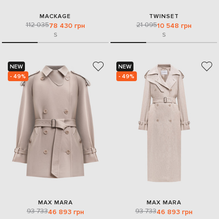
MACKAGE
TWINSET
112 035
21 095
78 430 грн
10 548 грн
S
S
NEW
NEW
- 49%
- 49%
MAX MARA
MAX MARA
93 733
93 733
46 893 грн
46 893 грн