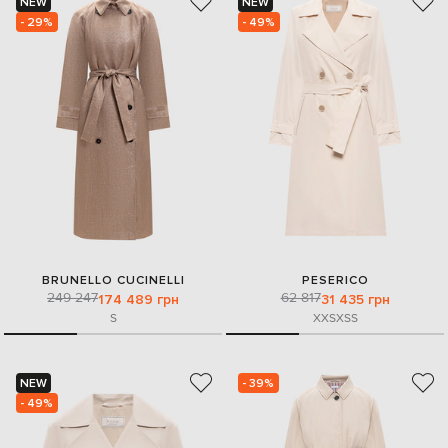
NEW
NEW
- 29%
- 49%
BRUNELLO CUCINELLI
PESERICO
249 247
62 817
174 489 грн
31 435 грн
S
XXS
XS
S
NEW
- 39%
- 49%