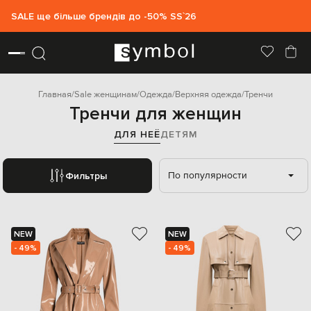
SALE ще більше брендів до -50% SS`26
Главная
Sale женщинам
Одежда
Верхняя одежда
Тренчи
Тренчи для женщин
ДЛЯ НЕЁ
ДЕТЯМ
По популярности
Фильтры
NEW
NEW
- 49%
- 49%