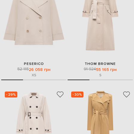
PESERICO
THOM BROWNE
52 115
91 924
26 058 грн
55 165 грн
XS
S
- 29%
- 30%