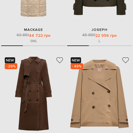
MACKAGE
JOSEPH
63 851
45 859
44 722 грн
22 956 грн
S
M
L
L
NEW
NEW
- 29%
- 49%