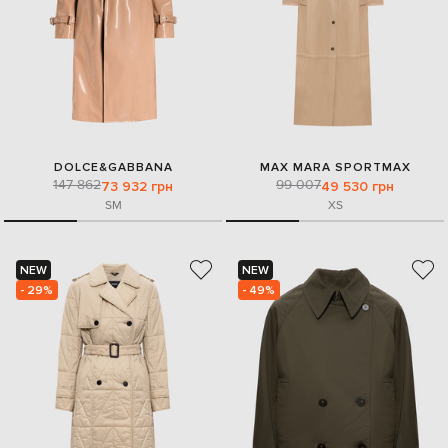
DOLCE&GABBANA
MAX MARA SPORTMAX
147 862
99 007
73 932 грн
49 530 грн
S
M
XS
NEW
NEW
- 29%
- 49%