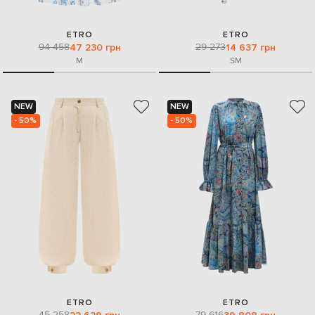
ETRO
ETRO
94 458
29 273
47 230 грн
14 637 грн
M
S
M
NEW
NEW
- 50%
- 50%
ETRO
ETRO
45 258
79 616