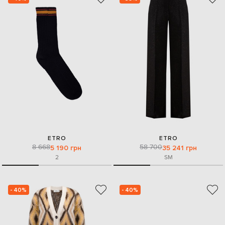
ETRO
ETRO
8 668
58 700
5 190 грн
35 241 грн
2
S
M
- 40%
- 40%