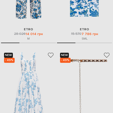
ETRO
ETRO
28 026
15 570
14 014 грн
7 786 грн
M
S
M
L
NEW
NEW
- 49%
- 49%