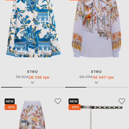
ETRO
ETRO
56 624
68 094
28 338 грн
34 047 грн
M
M
NEW
NEW
- 49%
- 49%