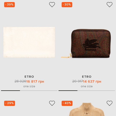
- 39%
- 30%
ETRO
ETRO
28 026
20 917
16 817 грн
14 637 грн
one size
one size
- 29%
- 40%