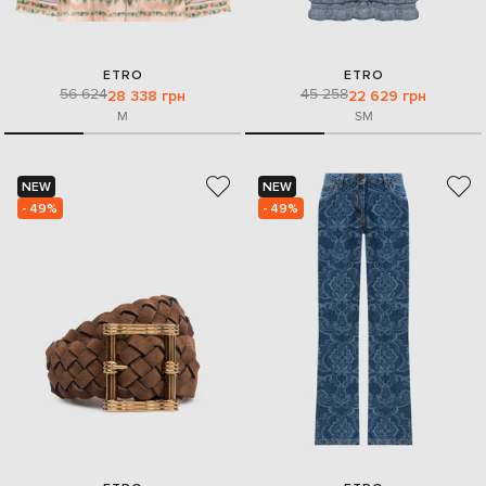
ETRO
ETRO
56 624
45 258
28 338 грн
22 629 грн
M
S
M
NEW
NEW
- 49%
- 49%