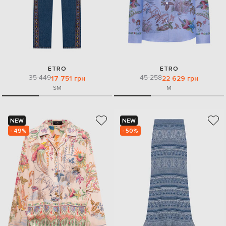
ETRO
ETRO
35 449
45 258
17 751 грн
22 629 грн
S
M
M
NEW
NEW
- 49%
- 50%