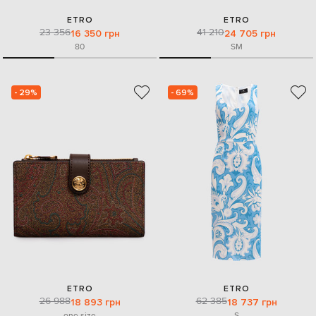
ETRO
ETRO
23 356
41 210
16 350 грн
24 705 грн
80
S
M
- 29%
- 69%
ETRO
ETRO
26 988
62 385
18 893 грн
18 737 грн
one size
S