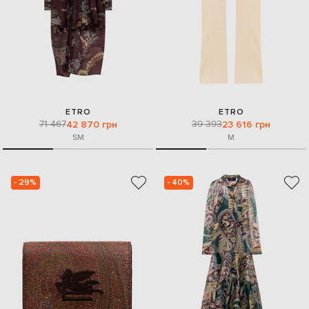
ETRO
ETRO
71 467
39 393
42 870 грн
23 616 грн
S
M
M
- 29%
- 40%