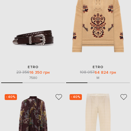
ETRO
ETRO
23 356
108 057
16 350 грн
64 824 грн
75
80
M
- 40%
- 40%