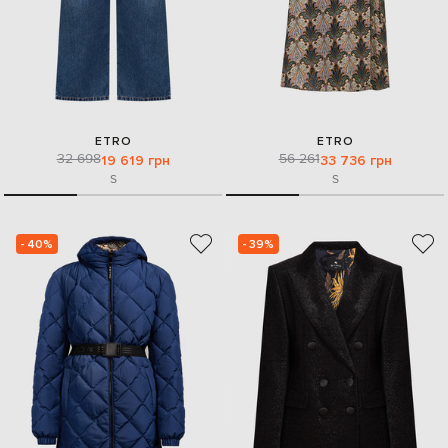
ETRO
ETRO
32 698
56 261
19 619 грн
33 736 грн
S
S
- 40%
- 39%