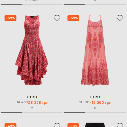
- 69%
- 69%
ETRO
ETRO
94 458
50 862
28 338 грн
15 260 грн
M
S
- 40%
- 39%