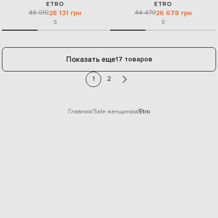
ETRO
ETRO
46 919
44 479
28 131 грн
26 678 грн
S
S
Показать еще
17 товаров
1
2
Главная
Sale женщинам
Etro