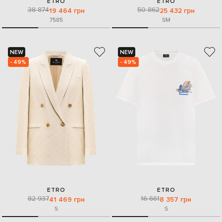
ETRO
ETRO
38 874
50 862
19 464 грн
25 432 грн
75
85
S
M
NEW
NEW
- 49%
- 49%
ETRO
ETRO
82 937
16 661
41 469 грн
8 357 грн
S
S