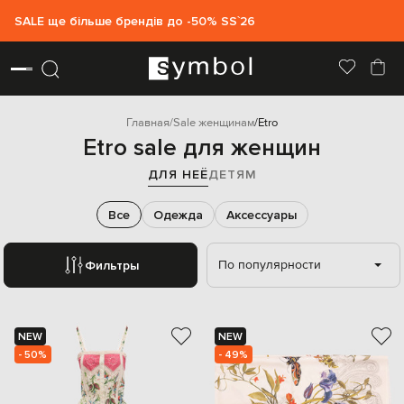
SALE ще більше брендів до -50% SS`26
Главная
Sale женщинам
Etro
Etro sale для женщин
ДЛЯ НЕЁ
ДЕТЯМ
Все
Одежда
Аксессуары
По популярности
Фильтры
NEW
NEW
- 50%
- 49%