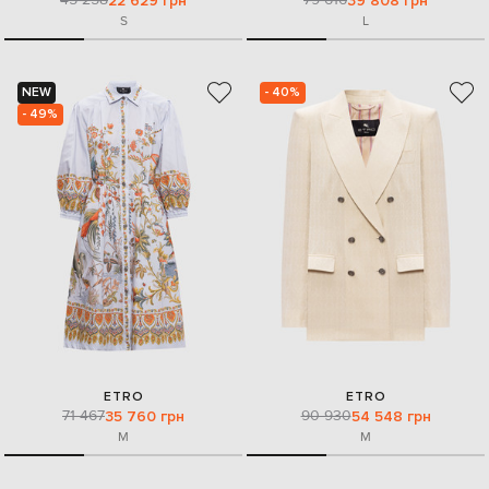
22 629 грн
39 808 грн
S
L
NEW
- 40%
- 49%
ETRO
ETRO
71 467
90 930
35 760 грн
54 548 грн
M
M