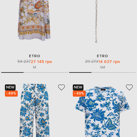
ETRO
ETRO
54 237
29 273
27 145 грн
14 637 грн
M
S
M
NEW
NEW
- 49%
- 49%