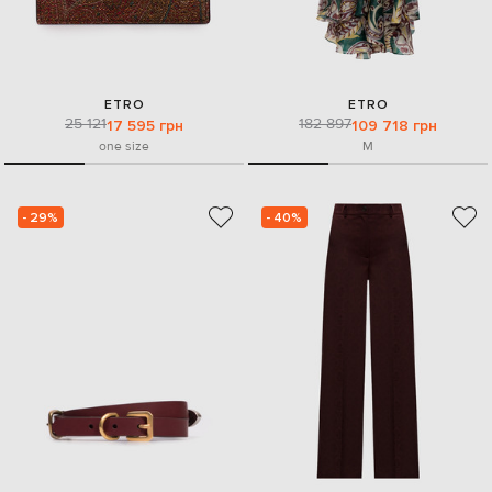
ETRO
ETRO
25 121
182 897
17 595 грн
109 718 грн
one size
M
- 29%
- 40%