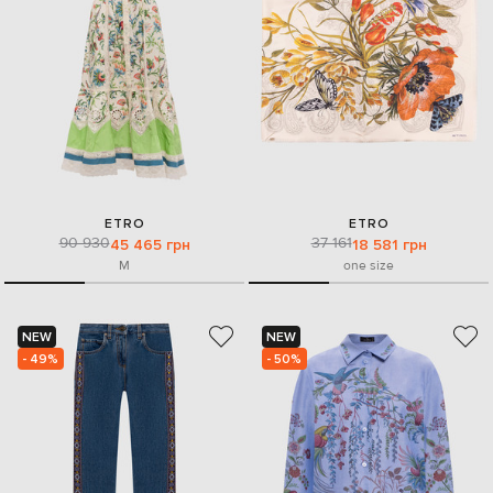
ETRO
ETRO
90 930
37 161
45 465 грн
18 581 грн
M
one size
NEW
NEW
- 49%
- 50%