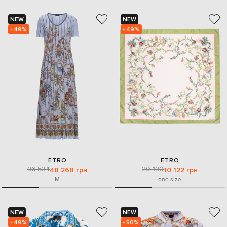
NEW
NEW
- 49%
- 49%
ETRO
ETRO
96 534
20 190
48 268 грн
10 122 грн
M
one size
NEW
NEW
- 49%
- 50%