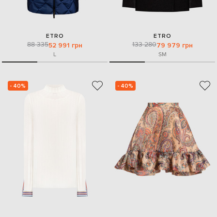
ETRO
ETRO
88 335
133 280
52 991 грн
79 979 грн
L
S
M
- 40%
- 40%