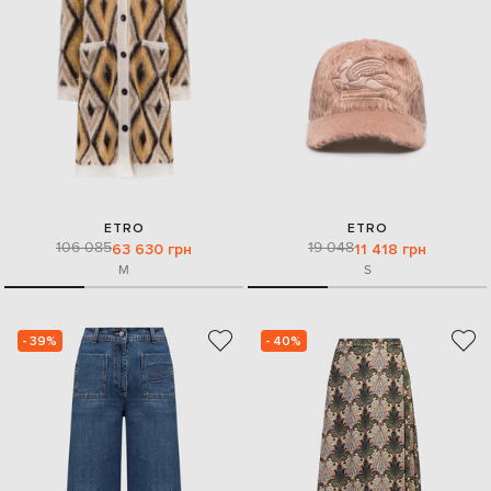
ETRO
ETRO
106 085
19 048
63 630 грн
11 418 грн
M
S
- 39%
- 40%