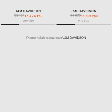
J&M DAVIDSON
J&M DAVIDSON
58 164
44 670
17 476 грн
13 391 грн
one size
one size
Главная
Sale женщинам
J&M DAVIDSON