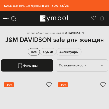
SALE ще більше брендів до -50% SS`26
Главная
Sale женщинам
J&M DAVIDSON
J&M DAVIDSON sale для женщин
Все
Сумки
Аксессуары
По популярности
Фильтры
- 30%
- 30%