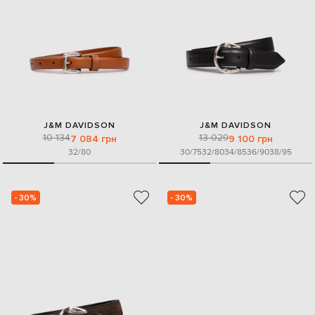
J&M DAVIDSON
J&M DAVIDSON
10 134
13 029
7 084 грн
9 100 грн
32/80
30/75
32/80
34/85
36/90
38/95
- 30%
- 30%