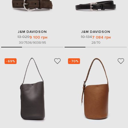
J&M DAVIDSON
J&M DAVIDSON
13 029
10 134
9 100 грн
7 084 грн
30/75
36/90
38/95
28/70
- 69%
- 70%