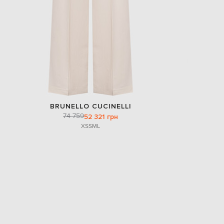
BRUNELLO CUCINELLI
74 759
52 321 грн
XS
S
M
L