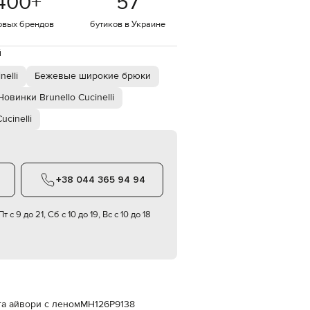
400
+
57
Italy
€
овых брендов
бутиков в Украине
EUR
Latvia
й
€
elli
Бежевые широкие брюки
EUR
Lithuania
€
Новинки Brunello Cucinelli
ucinelli
EUR
Luxembourg
€
EUR
Netherlands
€
+38 044 365 94 94
PLN
Poland
т с 9 до 21, Сб с 10 до 19, Вс с 10 до 18
zł
EUR
Portugal
€
EUR
Romania
€
ета айвори с леном
MH126P9138