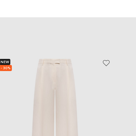
EUR
Slovakia
€
EUR
Slovenia
€
EUR
Spain
€
EUR
NEW
- 74%
Sweden
€
- 30%
UAH
Ukraine
₴
EUR
Other
€