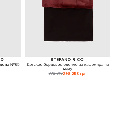
ND
STEFANO RICCI
 дома №65
Детское бордовое одеяло из кашемира на
Аром
меху
372 810
298 258 грн