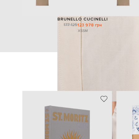
BRUNELLO CUCINELLI
177 125
123 978 грн
XS
S
M