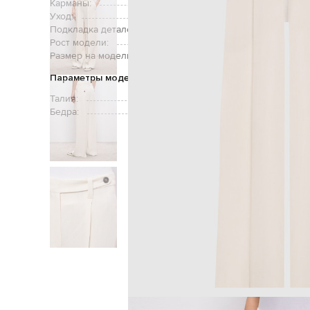
Карманы:
два боковых кармана, дв
Уход:
Подкладка деталей:
Рост модели:
Размер на модели:
Параметры модели
Талия:
Бедра:
Главная
Женщинам
Brunello C