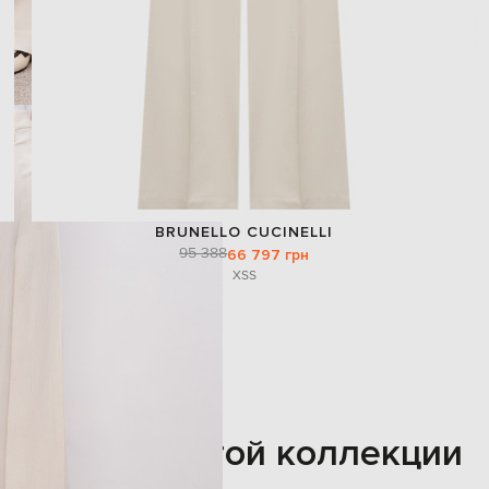
BRUNELLO CUCINELLI
95 388
66 797 грн
XS
S
Также из этой коллекции