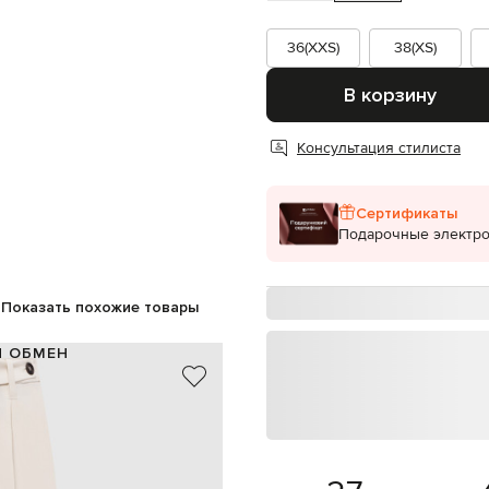
36(XXS)
38(XS)
В корзину
Консультация стилиста
Сертификаты
Подарочные электр
Показать похожие товары
И ОБМЕН
72% вискоза, 28% лен
Италия
бежевый
ка мониль с эколатуни, защипы
пуговицы, молния