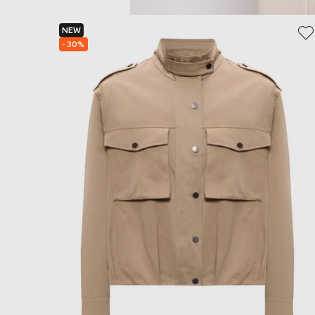
NEW
- 30%