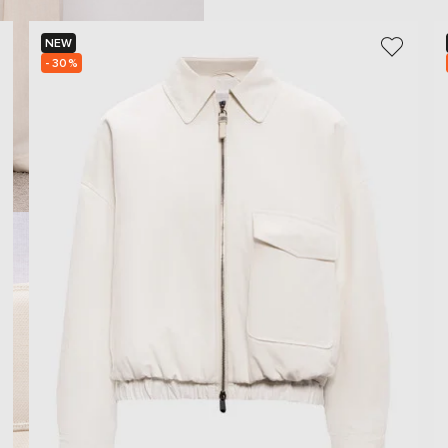
NEW
- 30%