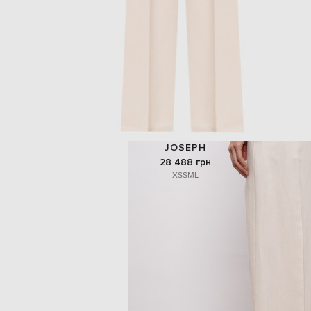
JOSEPH
28 488 грн
XS
S
M
L