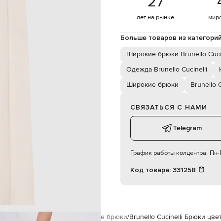
27
а задних кармана на пуговицах
сухая чистка
лет на рынке
мир
65% ацетат, 35% полиэстер
180 см
Больше товаров из категори
40
Широкие брюки Brunello Cucin
Одежда Brunello Cucinelli
57 см
87 см
Широкие брюки
Brunello C
СВЯЗАТЬСЯ С НАМИ
Telegram
График работы колцентра:
Пн-П
Код товара:
331258
ucinelli
Одежда
Брюки
Широкие брюки
Brunello Cucinelli Брюки цв