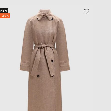
NEW
NEW
- 29%
- 30%