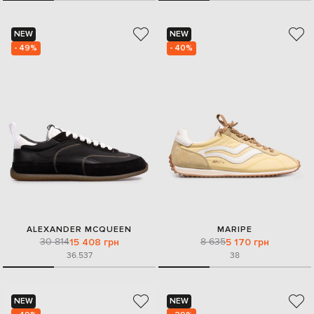
NEW
NEW
- 49%
- 40%
ALEXANDER MCQUEEN
MARIPE
30 814
8 635
15 408 грн
5 170 грн
36.5
37
38
NEW
NEW