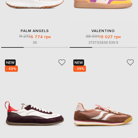
PALM ANGELS
VALENTINO
11 272
38 001
6 774 грн
19 027 грн
36
37
37.5
38
38.5
39.5
NEW
NEW
- 49%
- 39%