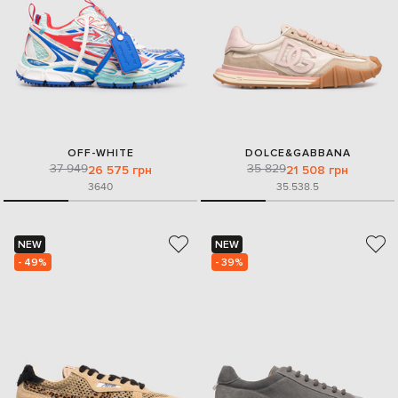
OFF-WHITE
DOLCE&GABBANA
37 949
35 829
26 575 грн
21 508 грн
36
40
35.5
38.5
NEW
NEW
- 49%
- 39%