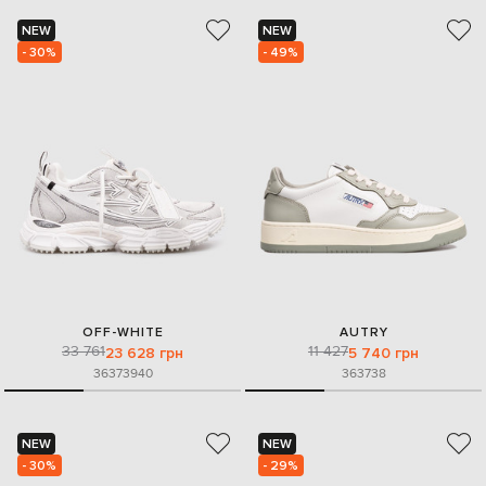
NEW
NEW
- 30%
- 49%
OFF-WHITE
AUTRY
33 761
11 427
23 628 грн
5 740 грн
36
37
39
40
36
37
38
NEW
NEW
- 30%
- 29%