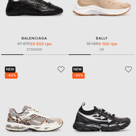
BALENCIAGA
BALLY
47 875
18 148
33 503 грн
9 100 грн
37
38
39
41
39
NEW
NEW
- 40%
- 30%