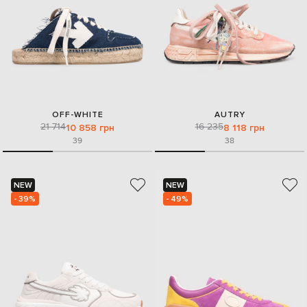
OFF-WHITE
AUTRY
21 714
16 235
10 858 грн
8 118 грн
39
38
NEW
NEW
- 39%
- 49%