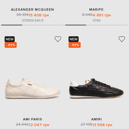
ALEXANDER MCQUEEN
MARIPE
30 814
8 066
15 408 грн
4 861 грн
37
39
39.5
40.5
37
40
NEW
NEW
- 49%
- 49%
AMI PARIS
AMIRI
24 042
27 195
12 047 грн
13 598 грн