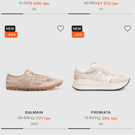
11 737
67 883
5 895 грн
47 513 грн
36
41
NEW
NEW
- 49%
- 30%
BALMAIN
PREMIATA
25 541
17 527
12 771 грн
12 254 грн
36
41
40