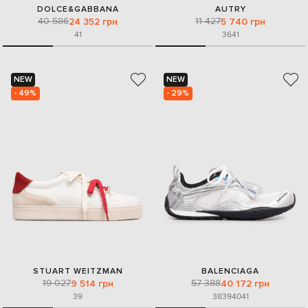
DOLCE&GABBANA
AUTRY
40 586
11 427
24 352 грн
5 740 грн
41
36
41
NEW
NEW
- 49%
- 29%
STUART WEITZMAN
BALENCIAGA
19 027
57 388
9 514 грн
40 172 грн
39
38
39
40
41