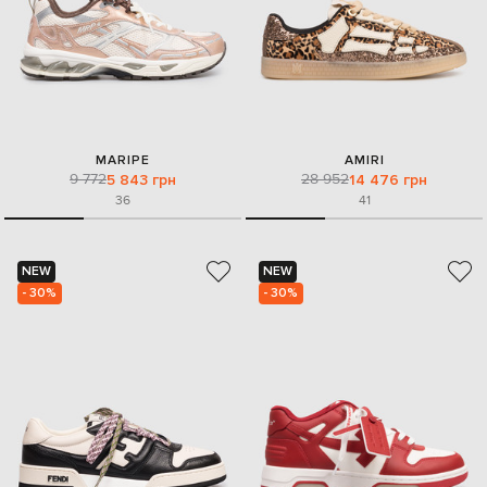
MARIPE
AMIRI
9 772
28 952
5 843 грн
14 476 грн
36
41
NEW
NEW
- 30%
- 30%