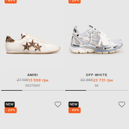
- 49%
- 29%
AMIRI
OFF-WHITE
27 195
33 865
13 598 грн
23 731 грн
36
37
38
41
36
NEW
NEW
- 29%
- 49%