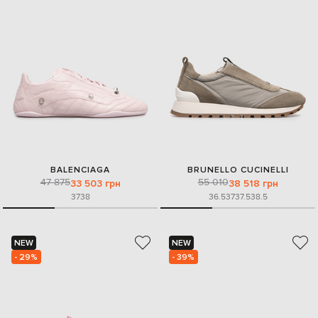
BALENCIAGA
BRUNELLO CUCINELLI
47 875
55 010
33 503 грн
38 518 грн
37
38
36.5
37
37.5
38.5
NEW
NEW
- 29%
- 39%