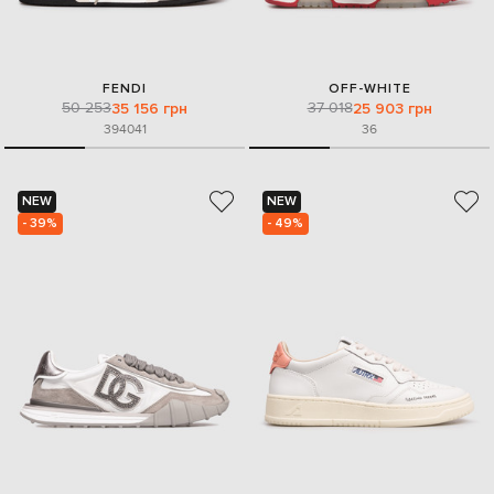
FENDI
OFF-WHITE
50 253
37 018
35 156 грн
25 903 грн
39
40
41
36
NEW
NEW
- 39%
- 49%