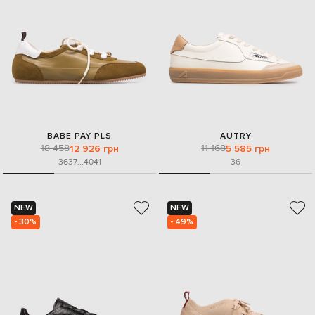
BABE PAY PLS
AUTRY
18 458
11 168
12 926 грн
5 585 грн
36
37
...
40
41
36
NEW
NEW
- 30%
- 49%