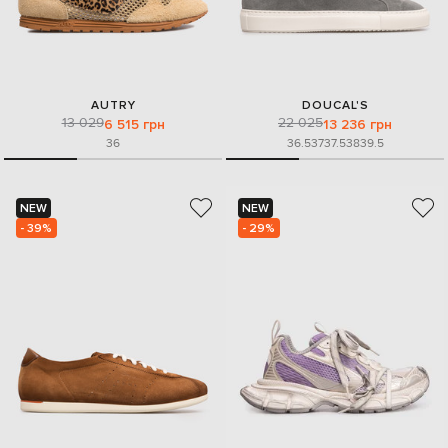
AUTRY
DOUCAL'S
13 029
22 025
6 515 грн
13 236 грн
36
36.5
37
37.5
38
39.5
NEW
NEW
- 39%
- 29%