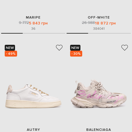
MARIPE
OFF-WHITE
9 772
26 988
5 843 грн
18 872 грн
36
38
40
41
NEW
NEW
- 49%
- 30%
AUTRY
BALENCIAGA