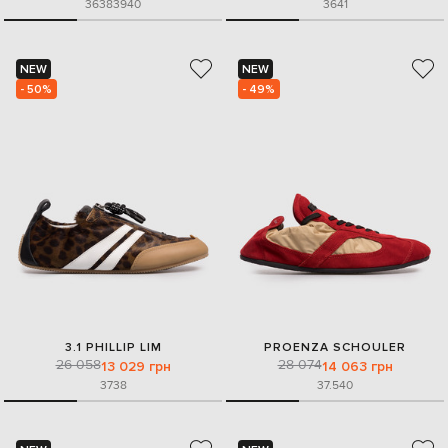
36
38
39
40
36
41
NEW
NEW
- 50%
- 49%
3.1 PHILLIP LIM
PROENZA SCHOULER
26 058
28 074
13 029 грн
14 063 грн
37
38
37.5
40