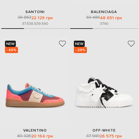
SANTONI
BALENCIAGA
36 863
69 486
22 129 грн
48 651 грн
37.5
38.5
39.5
40
37
40
NEW
NEW
- 49%
- 29%
VALENTINO
OFF-WHITE
40 326
37 949
20 164 грн
26 575 грн