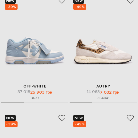
NEW
NEW
- 30%
- 49%
OFF-WHITE
AUTRY
37 018
14 063
25 903 грн
7 032 грн
36
37
36
40
41
NEW
NEW
- 39%
- 49%