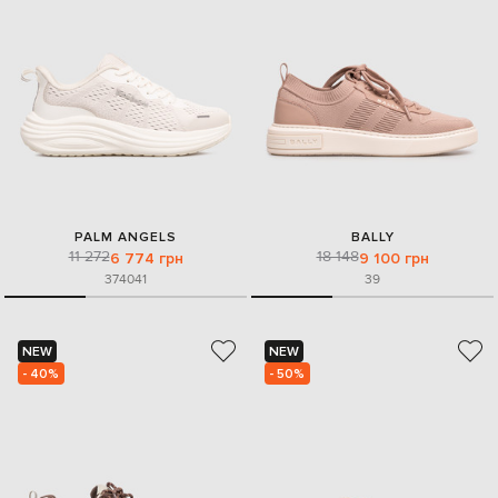
PALM ANGELS
BALLY
11 272
18 148
6 774 грн
9 100 грн
37
40
41
39
NEW
NEW
- 40%
- 50%