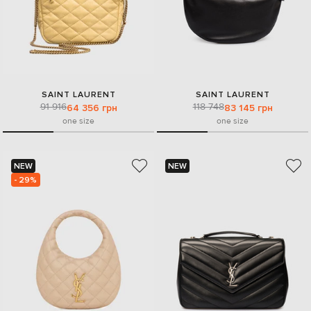
SAINT LAURENT
SAINT LAURENT
91 916
118 748
64 356 грн
83 145 грн
one size
one size
NEW
NEW
- 29%