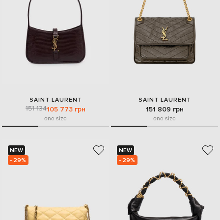
SAINT LAURENT
SAINT LAURENT
151 134
105 773 грн
151 809 грн
one size
one size
NEW
NEW
- 29%
- 29%