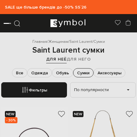
SALE ще більше брендів до -50% SS`26
Главная
Женщинам
Saint Laurent
Сумки
Saint Laurent сумки
ДЛЯ НЕЁ
ДЛЯ НЕГО
Все
Одежда
Обувь
Сумки
Аксессуары
По популярности
Фильтры
NEW
NEW
- 30%