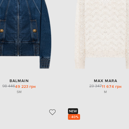
BALMAIN
MAX MARA
98 446
23 347
49 223 грн
11 674 грн
S
M
M
NEW
- 40%