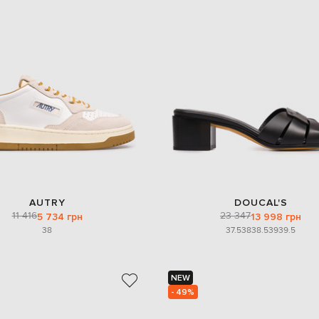
AUTRY
DOUCAL'S
11 416
23 347
5 734 грн
13 998 грн
38
37.5
38
38.5
39
39.5
NEW
- 49%