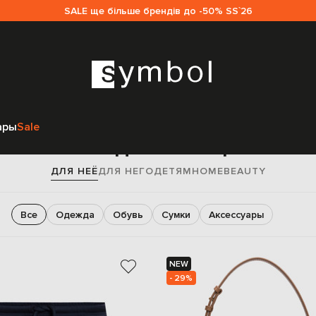
SALE ще більше брендів до -50% SS`26
Главная
Sale женщинам
ары
Sale
Sale для женщин
ДЛЯ НЕЁ
ДЛЯ НЕГО
ДЕТЯМ
HOME
BEAUTY
Все
Одежда
Обувь
Сумки
Аксессуары
NEW
- 29%