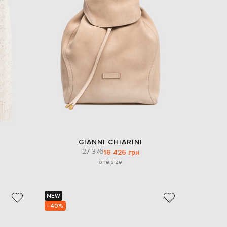
EUR
Slovakia
€
EUR
Slovenia
€
EUR
Spain
€
EUR
Sweden
€
UAH
Ukraine
₴
GIANNI CHIARINI
27 376
16 426 грн
EUR
one size
Other
€
NEW
- 40%