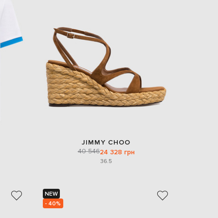
JIMMY CHOO
40 546
24 328 грн
36.5
NEW
- 40%