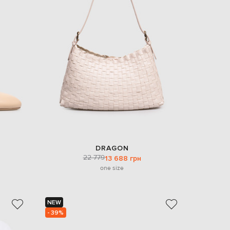
DRAGON
22 779
13 688 грн
one size
NEW
- 39%