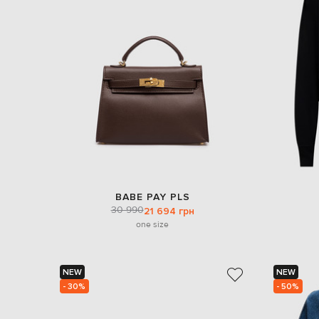
BABE PAY PLS
30 990
21 694 грн
one size
NEW
NEW
- 30%
- 50%