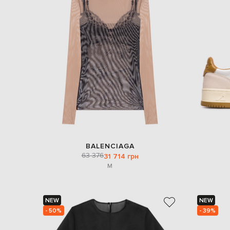
BALENCIAGA
63 376
31 714 грн
M
NEW
NEW
- 50%
- 39%