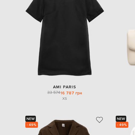
AMI PARIS
33 574
16 787 грн
XS
NEW
NEW
- 49%
- 49%