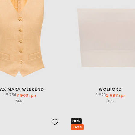
AX MARA WEEKEND
WOLFORD
15 754
3 823
7 903 грн
2 687 грн
S
M/L
XS
S
NEW
- 49%