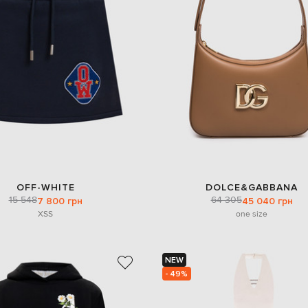
OFF-WHITE
DOLCE&GABBANA
15 548
64 305
7 800 грн
45 040 грн
XS
S
one size
NEW
- 49%