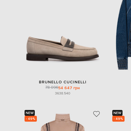
BRUNELLO CUCINELLI
78 096
54 647 грн
36
38.5
40
NEW
NEW
- 49%
- 49%