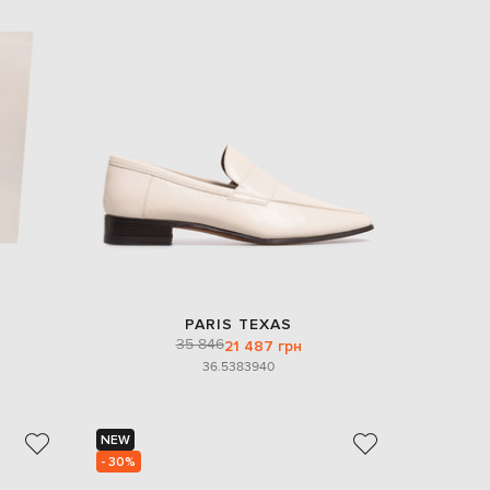
PARIS TEXAS
35 846
21 487 грн
36.5
38
39
40
NEW
- 30%