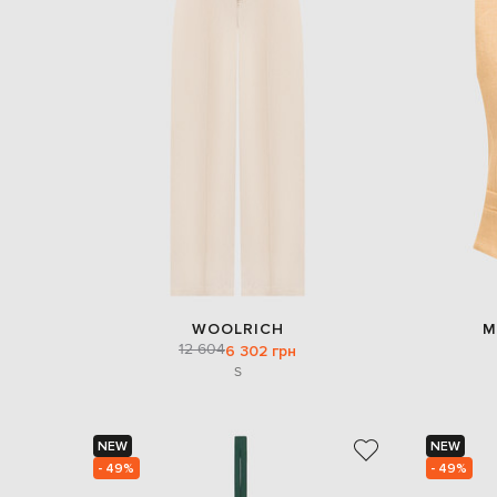
WOOLRICH
M
12 604
6 302 грн
S
NEW
NEW
- 49%
- 49%