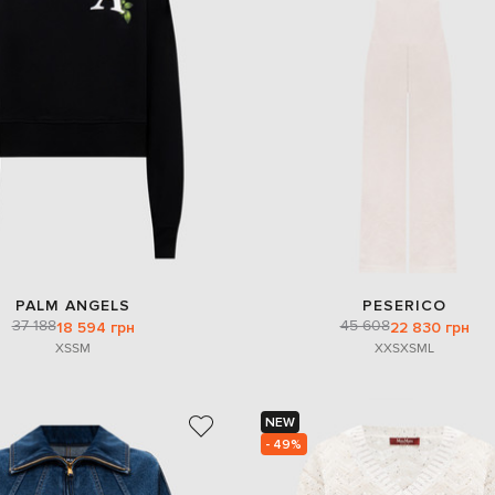
PALM ANGELS
PESERICO
37 188
45 608
18 594 грн
22 830 грн
XS
S
M
XXS
XS
M
L
NEW
- 49%