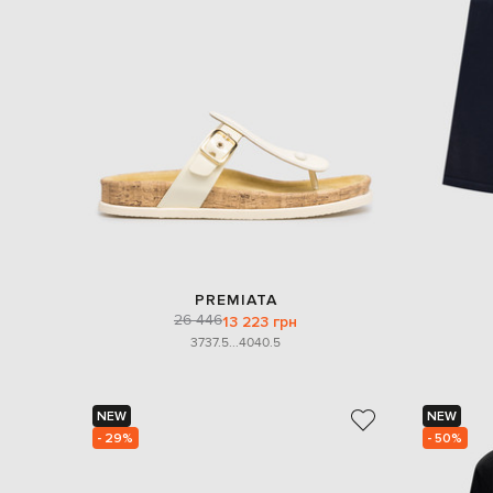
PREMIATA
26 446
13 223 грн
37
37.5
...
40
40.5
NEW
NEW
- 29%
- 50%