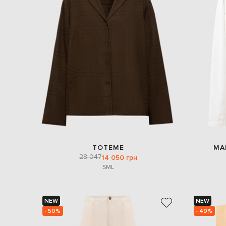
TOTEME
MA
28 047
14 050 грн
S
M
L
NEW
NEW
- 50%
- 49%