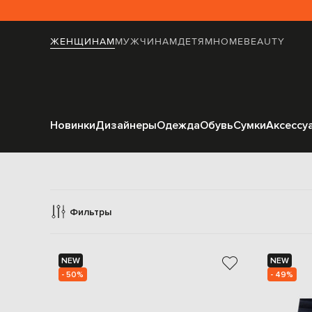
ЖЕНЩИНАМ
МУЖЧИНАМ
ДЕТЯМ
HOME
BEAUTY
Новинки
Дизайнеры
Одежда
Обувь
Сумки
Аксессу
Фильтры
NEW
NEW
- 50%
- 49%