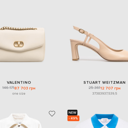
VALENTINO
STUART WEITZMAN
146 171
25 361
87 703 грн
12 707 грн
one size
37
38
39
37,5
39,5
NEW
- 49%