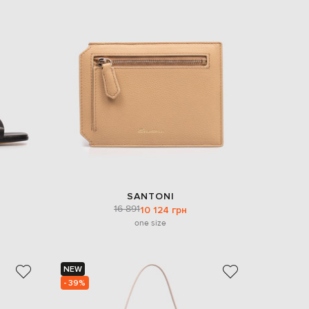
SANTONI
16 891
10 124 грн
one size
NEW
- 39%