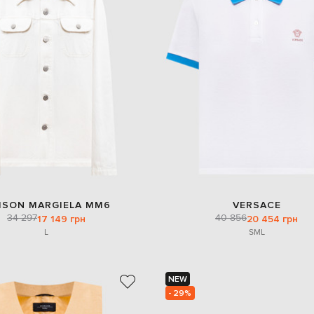
ISON MARGIELA MM6
VERSACE
34 297
40 856
17 149 грн
20 454 грн
L
S
M
L
NEW
- 29%