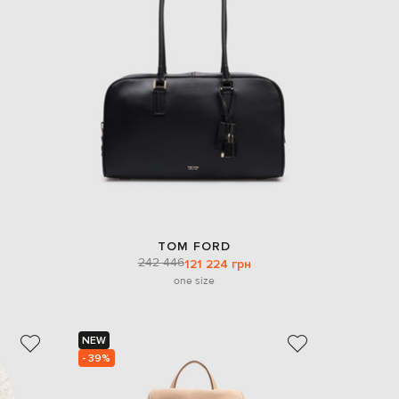
Italy
€
EUR
Latvia
€
EUR
Lithuania
€
EUR
Luxembourg
€
EUR
Netherlands
€
TOM FORD
PLN
242 446
121 224 грн
Poland
zł
one size
EUR
Portugal
€
NEW
- 39%
EUR
Romania
€