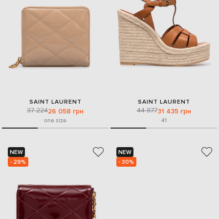
SAINT LAURENT
SAINT LAURENT
37 224
44 877
26 058 грн
31 435 грн
one size
41
NEW
NEW
- 29%
- 30%