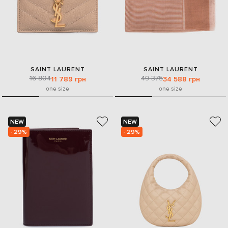
SAINT LAURENT
SAINT LAURENT
16 804
49 375
11 789 грн
34 588 грн
one size
one size
NEW
NEW
- 29%
- 29%