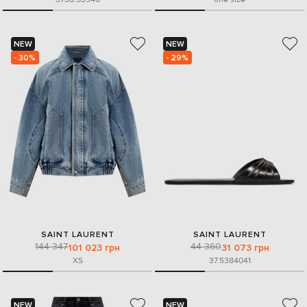
NEW
NEW
- 30%
- 29%
SAINT LAURENT
SAINT LAURENT
144 347
44 360
101 023 грн
31 073 грн
XS
37.5
38
40
41
NEW
NEW