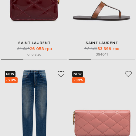
SAINT LAURENT
SAINT LAURENT
37 224
47 720
26 058 грн
33 399 грн
one size
39
40
41
NEW
NEW
- 29%
- 30%