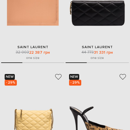
SAINT LAURENT
SAINT LAURENT
32 003
44 773
22 387 грн
31 331 грн
one size
one size
NEW
NEW
- 29%
- 29%