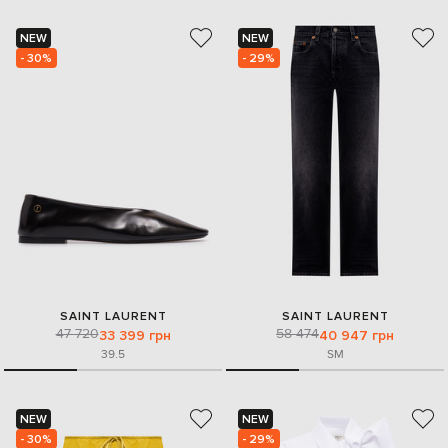
NEW
NEW
- 30%
- 29%
SAINT LAURENT
SAINT LAURENT
47 720
58 474
33 399 грн
40 947 грн
39.5
S
M
NEW
NEW
- 30%
- 29%