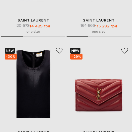
SAINT LAURENT
SAINT LAURENT
20 578
164 666
14 425 грн
115 292 грн
one size
one size
NEW
NEW
- 30%
- 29%