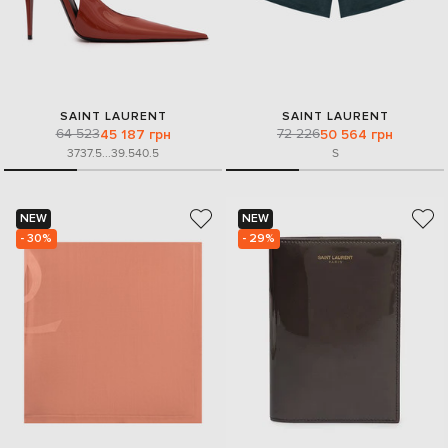
SAINT LAURENT
SAINT LAURENT
64 523
72 226
45 187 грн
50 564 грн
37
37.5
...
39.5
40.5
S
NEW
NEW
- 30%
- 29%