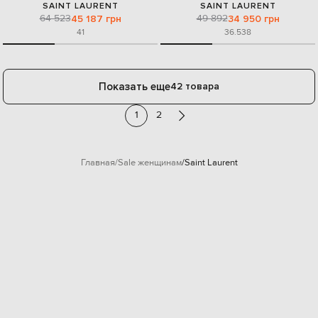
SAINT LAURENT
SAINT LAURENT
64 523
49 892
45 187 грн
34 950 грн
41
36.5
38
Показать еще
42 товара
1
2
Главная
Sale женщинам
Saint Laurent