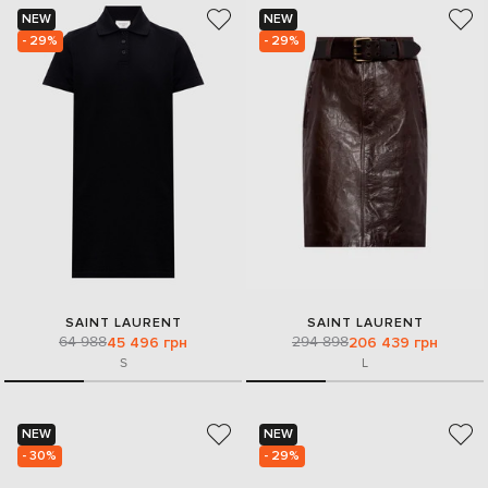
NEW
NEW
- 29%
- 29%
SAINT LAURENT
SAINT LAURENT
64 988
294 898
45 496 грн
206 439 грн
S
L
NEW
NEW
- 30%
- 29%