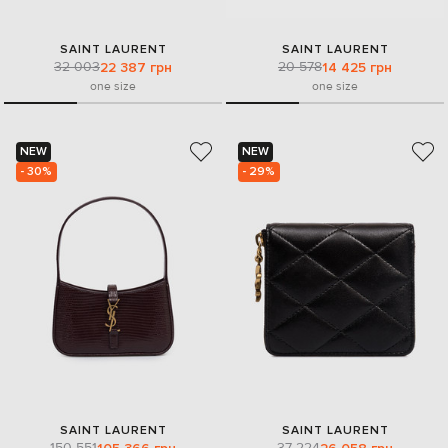
SAINT LAURENT
SAINT LAURENT
32 003
20 578
22 387 грн
14 425 грн
one size
one size
NEW
NEW
- 30%
- 29%
SAINT LAURENT
SAINT LAURENT
150 551
37 224