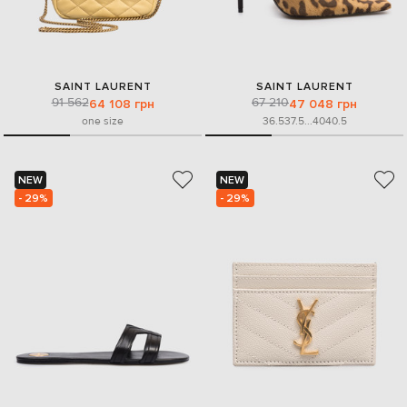
SAINT LAURENT
SAINT LAURENT
91 562
67 210
64 108 грн
47 048 грн
one size
36.5
37.5
...
40
40.5
NEW
NEW
- 29%
- 29%