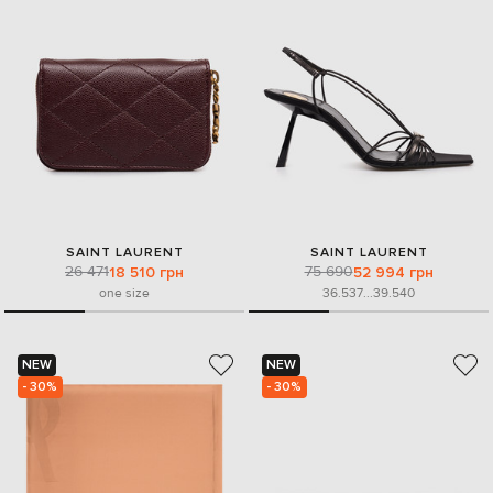
SAINT LAURENT
SAINT LAURENT
26 471
75 690
18 510 грн
52 994 грн
one size
36.5
37
...
39.5
40
NEW
NEW
- 30%
- 30%