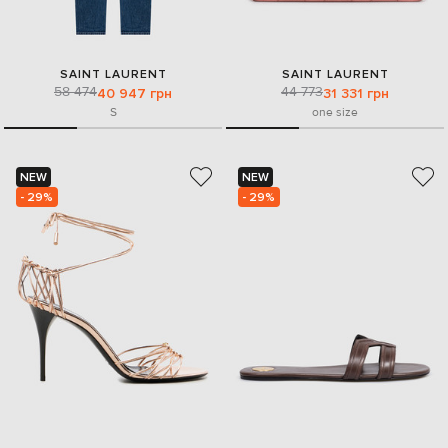
SAINT LAURENT
SAINT LAURENT
58 474
44 773
40 947 грн
31 331 грн
S
one size
NEW
NEW
- 29%
- 29%