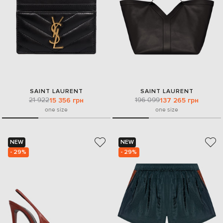
SAINT LAURENT
SAINT LAURENT
21 922
196 099
15 356 грн
137 265 грн
one size
one size
NEW
NEW
- 29%
- 29%