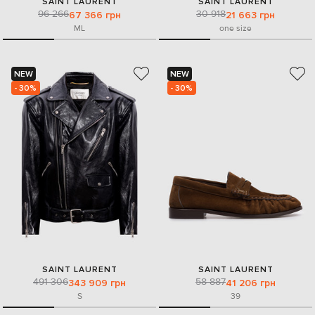
SAINT LAURENT
SAINT LAURENT
96 266
30 918
67 366 грн
21 663 грн
M
L
one size
NEW
NEW
- 30%
- 30%
SAINT LAURENT
SAINT LAURENT
491 306
58 887
343 909 грн
41 206 грн
S
39