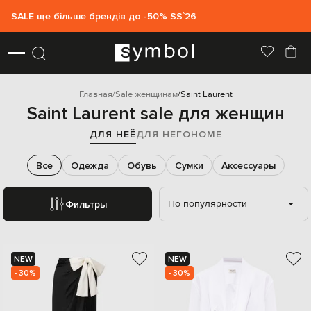
SALE ще більше брендів до -50% SS`26
Главная
Sale женщинам
Saint Laurent
Saint Laurent sale для женщин
ДЛЯ НЕЁ
ДЛЯ НЕГО
HOME
Все
Одежда
Обувь
Сумки
Аксессуары
По популярности
Фильтры
NEW
NEW
- 30%
- 30%