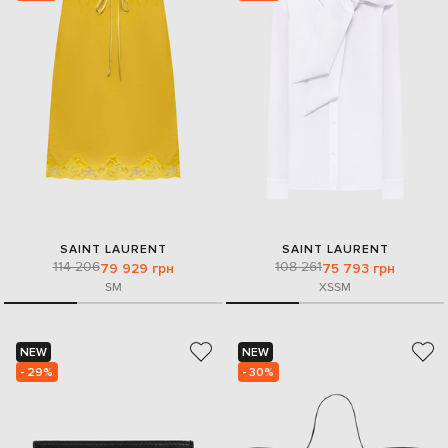
SAINT LAURENT
SAINT LAURENT
114 206
108 261
79 929 грн
75 793 грн
S
M
XS
S
M
NEW
NEW
- 29%
- 30%