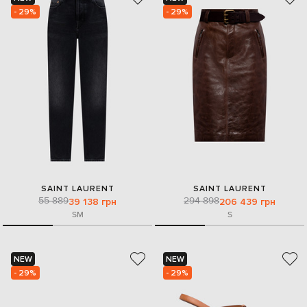
- 29%
- 29%
SAINT LAURENT
SAINT LAURENT
55 889
294 898
39 138 грн
206 439 грн
S
M
S
NEW
NEW
- 29%
- 29%