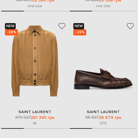
105 366 грн
26 058 грн
one size
one size
NEW
NEW
- 29%
- 29%
SAINT LAURENT
SAINT LAURENT
373 327
55 527
261 345 грн
38 879 грн
M
37.5