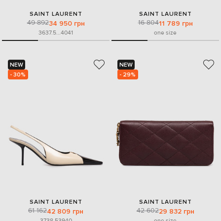
SAINT LAURENT
SAINT LAURENT
49 892
16 804
34 950 грн
11 789 грн
36
37.5
...
40
41
one size
NEW
NEW
- 30%
- 29%
SAINT LAURENT
SAINT LAURENT
61 162
42 602
42 809 грн
29 832 грн
37
38.5
39
40
one size