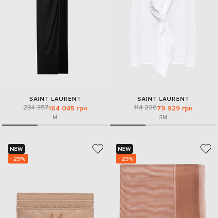
SAINT LAURENT
SAINT LAURENT
234 357
114 206
164 045 грн
79 929 грн
M
S
M
NEW
NEW
- 29%
- 29%