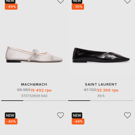
NEW
NEW
- 49%
- 30%
MACH&MACH
SAINT LAURENT
38 983
47 720
19 492 грн
33 399 грн
37
37.5
39
39.5
40
39.5
NEW
NEW
- 40%
- 49%