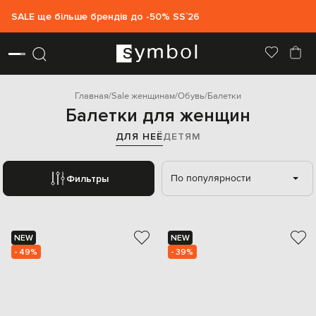
SALE ще більше брендів до -50% SS`26
Главная
Sale женщинам
Обувь
Балетки
Балетки для женщин
ДЛЯ НЕЁ
ДЕТЯМ
По популярности
Фильтры
NEW
NEW
- 49%
- 39%