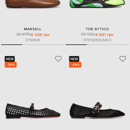
MARSELL
THE ATTICO
32 675
29 729
16 338 грн
14 891 грн
37.5
38
39
37
37.5
38
39.5
40.5
NEW
NEW
- 39%
- 49%