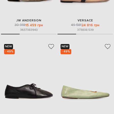
JW ANDERSON
VERSACE
30 918
49 581
15 459 грн
24 816 грн
36
37
38
39
40
37
38
38.5
39
NEW
NEW
- 49%
- 49%