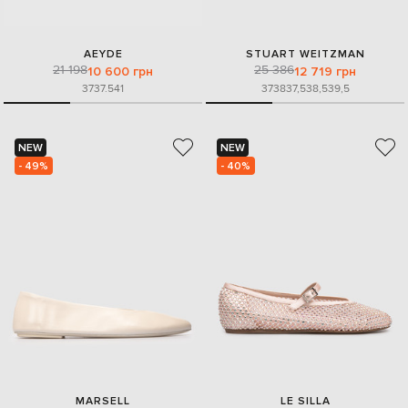
AEYDE
STUART WEITZMAN
21 198
25 386
10 600 грн
12 719 грн
37
37.5
41
37
38
37,5
38,5
39,5
NEW
NEW
- 49%
- 40%
MARSELL
LE SILLA