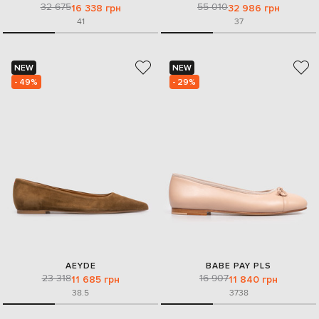
32 675
55 010
16 338 грн
32 986 грн
41
37
NEW
NEW
- 49%
- 29%
AEYDE
BABE PAY PLS
23 318
16 907
11 685 грн
11 840 грн
38.5
37
38