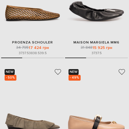
PROENZA SCHOULER
MAISON MARGIELA MM6
34 795
31 848
17 424 грн
15 925 грн
37
37.5
38
38.5
39.5
37
37.5
NEW
NEW
- 50%
- 49%