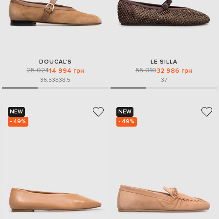
DOUCAL'S
LE SILLA
25 024
55 010
14 994 грн
32 986 грн
36.5
38
38.5
37
NEW
NEW
- 49%
- 49%