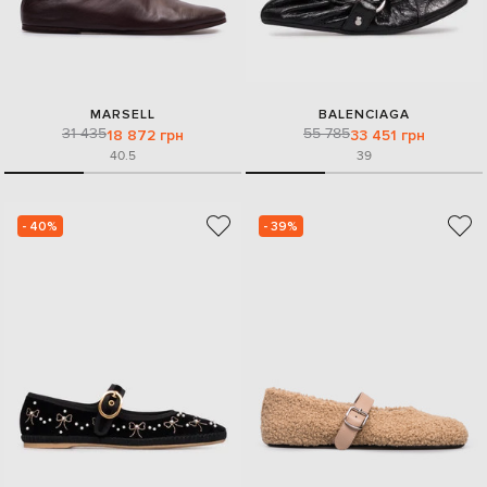
MARSELL
BALENCIAGA
31 435
55 785
18 872 грн
33 451 грн
40.5
39
- 40%
- 39%