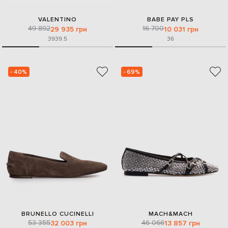
VALENTINO
BABE PAY PLS
49 892
16 700
29 935 грн
10 031 грн
39
39.5
36
- 40%
- 69%
BRUNELLO CUCINELLI
MACH&MACH
53 355
46 066
32 003 грн
13 857 грн