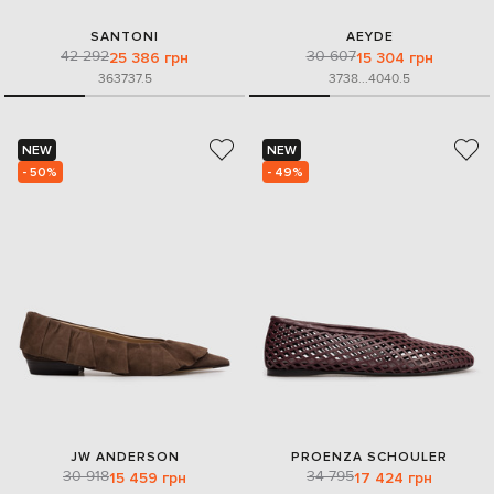
SANTONI
AEYDE
42 292
30 607
25 386 грн
15 304 грн
36
37
37.5
37
38
...
40
40.5
NEW
NEW
- 50%
- 49%
JW ANDERSON
PROENZA SCHOULER
30 918
34 795
15 459 грн
17 424 грн