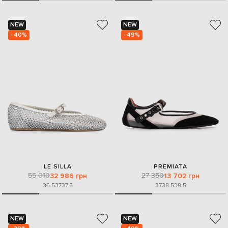
NEW
NEW
- 40%
- 49%
LE SILLA
PREMIATA
55 010
27 350
32 986 грн
13 702 грн
36.5
37
37.5
37
38.5
39.5
NEW
NEW