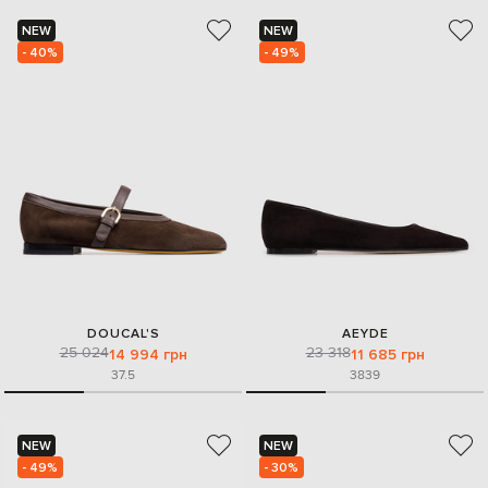
NEW
NEW
- 40%
- 49%
DOUCAL'S
AEYDE
25 024
23 318
14 994 грн
11 685 грн
37.5
38
39
NEW
NEW
- 49%
- 30%