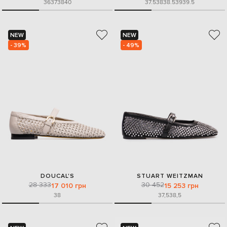
36
37
38
40
37.5
38
38.5
39
39.5
NEW
NEW
- 39%
- 49%
DOUCAL'S
STUART WEITZMAN
28 333
30 452
17 010 грн
15 253 грн
38
37,5
38,5