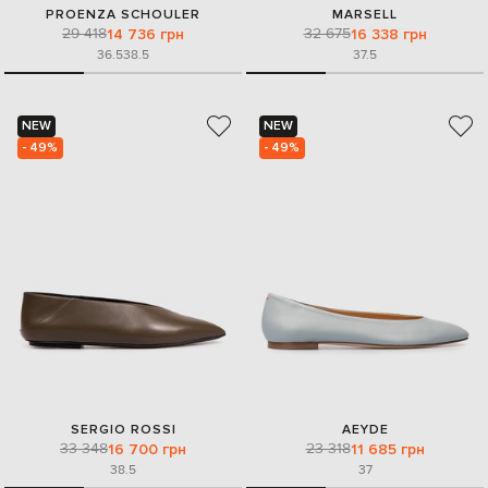
PROENZA SCHOULER
MARSELL
29 418
32 675
14 736 грн
16 338 грн
36.5
38.5
37.5
NEW
NEW
- 49%
- 49%
SERGIO ROSSI
AEYDE
33 348
23 318
16 700 грн
11 685 грн
38.5
37