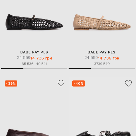
BABE PAY PLS
BABE PAY PLS
24 559
24 559
14 736 грн
14 736 грн
35.5
36
...
40.5
41
37
39.5
40
- 39%
- 40%