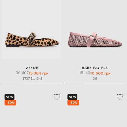
AEYDE
BABE PAY PLS
30 607
15 149
15 304 грн
10 600 грн
37
37.5
...
40
41
36
NEW
NEW
- 39%
- 39%