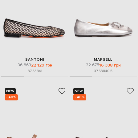
SANTONI
MARSELL
36 863
32 675
22 129 грн
16 338 грн
37.5
38
41
37.5
38
40.5
NEW
NEW
- 40%
- 40%