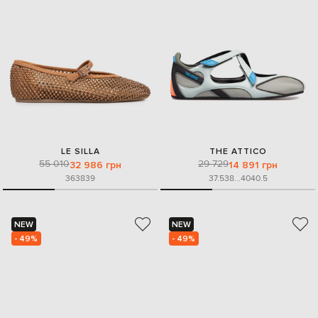
LE SILLA
THE ATTICO
55 010
29 729
32 986 грн
14 891 грн
36
38
39
37.5
38
...
40
40.5
NEW
NEW
- 49%
- 49%