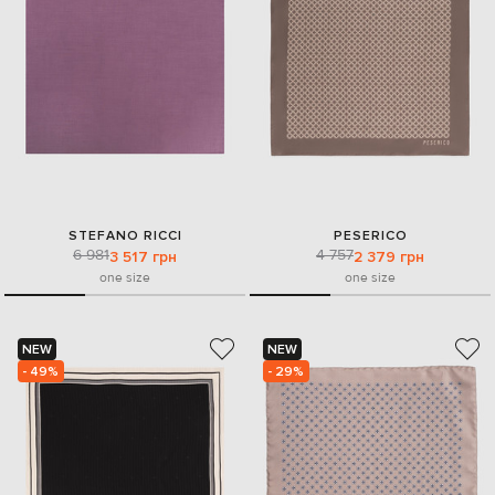
STEFANO RICCI
PESERICO
6 981
4 757
3 517 грн
2 379 грн
one size
one size
NEW
NEW
- 49%
- 29%