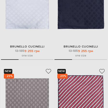
BRUNELLO CUCINELLI
BRUNELLO CUCINELLI
13 185
13 185
9 255 грн
9 255 грн
one size
one size
NEW
NEW
- 29%
- 29%