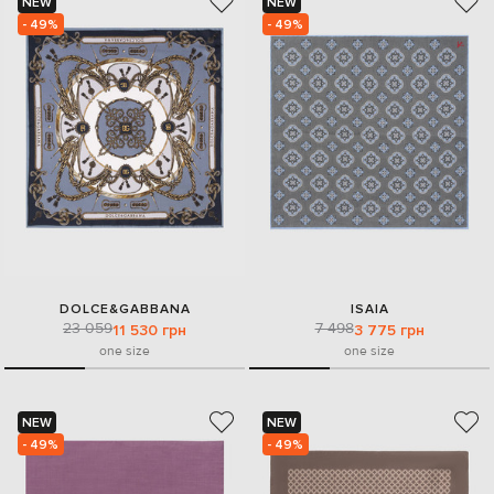
NEW
NEW
- 49%
- 49%
DOLCE&GABBANA
ISAIA
23 059
7 498
11 530 грн
3 775 грн
one size
one size
NEW
NEW
- 49%
- 49%