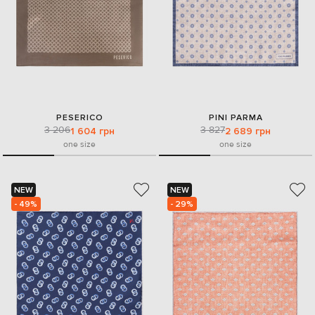
PESERICO
PINI PARMA
3 206
3 827
1 604 грн
2 689 грн
one size
one size
NEW
NEW
- 49%
- 29%