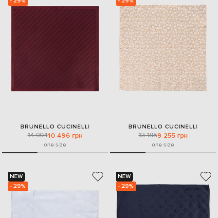
- 29%
- 29%
BRUNELLO CUCINELLI
BRUNELLO CUCINELLI
14 994
13 185
10 496 грн
9 255 грн
one size
one size
NEW
NEW
- 29%
- 29%