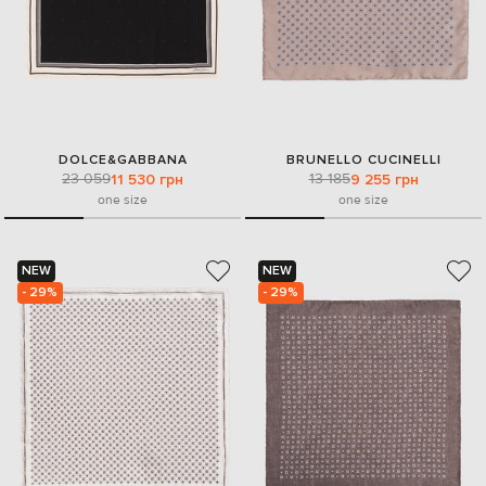
DOLCE&GABBANA
BRUNELLO CUCINELLI
23 059
13 185
11 530 грн
9 255 грн
one size
one size
NEW
NEW
- 29%
- 29%