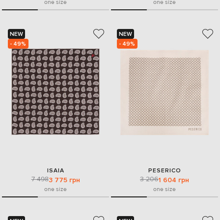
one size
one size
NEW
NEW
- 49%
- 49%
ISAIA
PESERICO
7 498
3 206
3 775 грн
1 604 грн
one size
one size