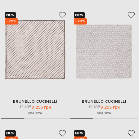
NEW
NEW
- 29%
- 29%
BRUNELLO CUCINELLI
BRUNELLO CUCINELLI
13 185
13 185
9 255 грн
9 255 грн
one size
one size
NEW
NEW