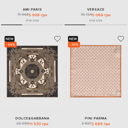
AMI PARIS
VERSACE
11 944
10 134
5 998 грн
5 068 грн
one size
one size
NEW
NEW
- 49%
- 29%
DOLCE&GABBANA
PINI PARMA
23 059
3 827
11 530 грн
2 689 грн