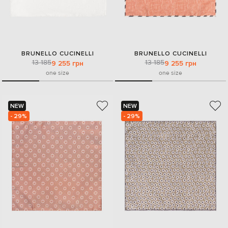
BRUNELLO CUCINELLI
BRUNELLO CUCINELLI
13 185
13 185
9 255 грн
9 255 грн
one size
one size
NEW
NEW
- 29%
- 29%