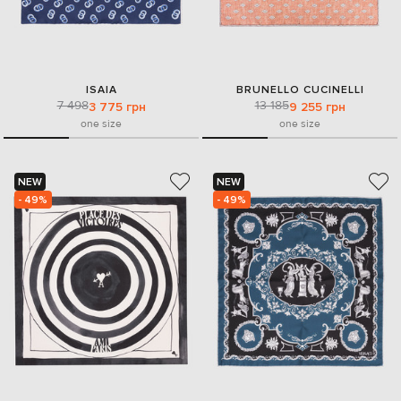
ISAIA
BRUNELLO CUCINELLI
7 498
13 185
3 775 грн
9 255 грн
one size
one size
NEW
NEW
- 49%
- 49%