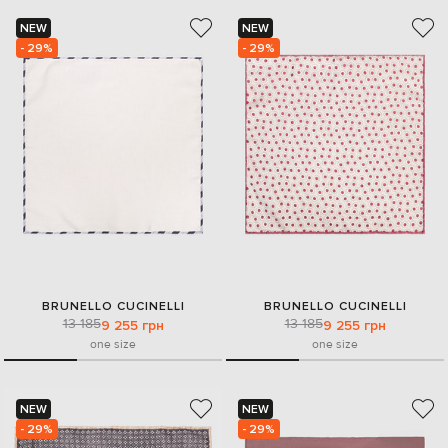
NEW
NEW
- 29%
- 29%
BRUNELLO CUCINELLI
BRUNELLO CUCINELLI
13 185
13 185
9 255 грн
9 255 грн
one size
one size
NEW
NEW
- 29%
- 29%