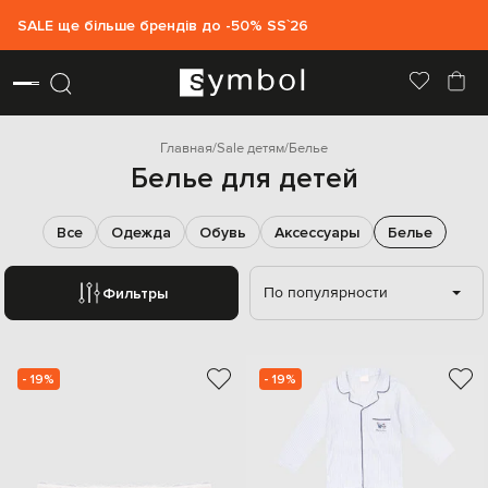
SALE ще більше брендів до -50% SS`26
Главная
Sale детям
Белье
Белье для детей
Все
Одежда
Обувь
Аксессуары
Белье
По популярности
Фильтры
- 19%
- 19%