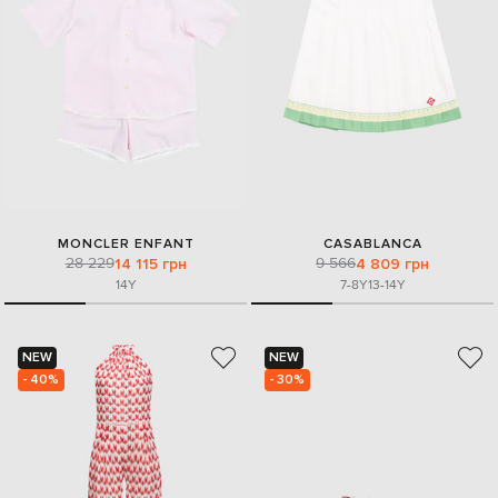
MONCLER ENFANT
CASABLANCA
28 229
9 566
14 115 грн
4 809 грн
14Y
7-8Y
13-14Y
NEW
NEW
- 40%
- 30%