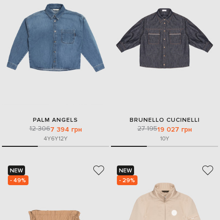
PALM ANGELS
BRUNELLO CUCINELLI
12 306
27 195
7 394 грн
19 027 грн
4Y
6Y
12Y
10Y
NEW
NEW
- 49%
- 29%