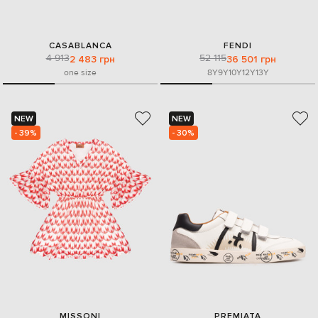
CASABLANCA
FENDI
4 913
52 115
2 483 грн
36 501 грн
one size
8Y
9Y
10Y
12Y
13Y
NEW
NEW
- 39%
- 30%
MISSONI
PREMIATA