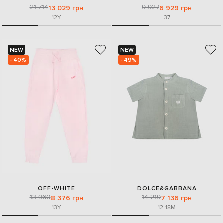
21 714
9 927
13 029 грн
6 929 грн
12Y
37
NEW
NEW
- 40%
- 49%
OFF-WHITE
DOLCE&GABBANA
13 960
14 219
8 376 грн
7 136 грн
13Y
12-18M