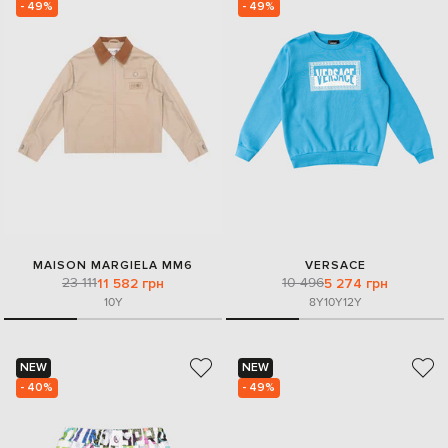
- 49%
- 49%
MAISON MARGIELA MM6
VERSACE
23 111
10 496
11 582 грн
5 274 грн
10Y
8Y
10Y
12Y
NEW
NEW
- 40%
- 49%