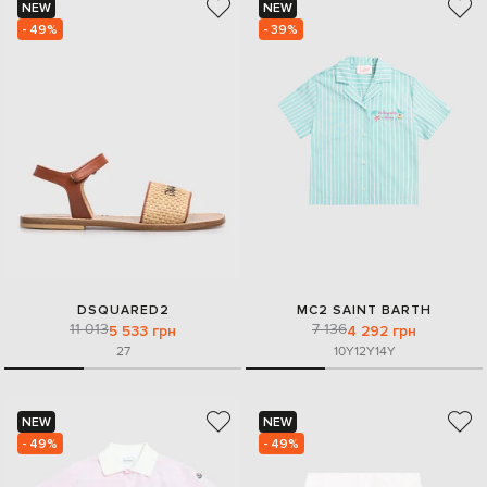
NEW
NEW
- 49%
- 39%
DSQUARED2
MC2 SAINT BARTH
11 013
7 136
5 533 грн
4 292 грн
27
10Y
12Y
14Y
NEW
NEW
- 49%
- 49%