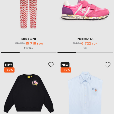
MISSONI
PREMIATA
26 213
9 617
15 718 грн
6 722 грн
13Y
14Y
26
NEW
NEW
- 39%
- 49%