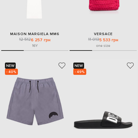
MAISON MARGIELA MM6
VERSACE
12 512
11 013
6 257 грн
5 533 грн
16Y
one size
NEW
NEW
- 40%
- 49%