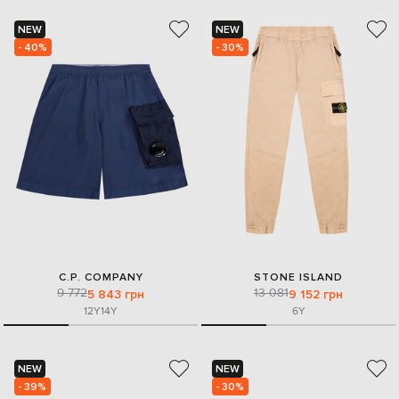
NEW
NEW
- 40%
- 30%
C.P. COMPANY
STONE ISLAND
9 772
13 081
5 843 грн
9 152 грн
12Y
14Y
6Y
NEW
NEW
- 39%
- 30%