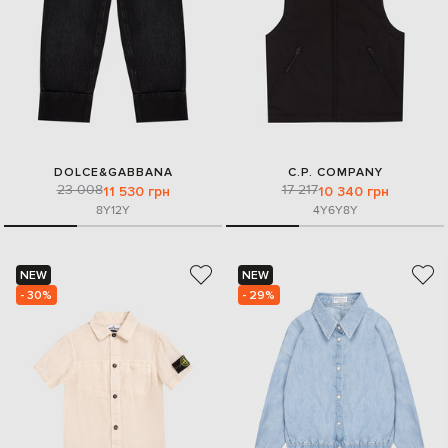
DOLCE&GABBANA
C.P. COMPANY
23 008
17 217
11 530 грн
10 340 грн
8Y
12Y
4Y
6Y
8Y
NEW
NEW
- 30%
- 29%