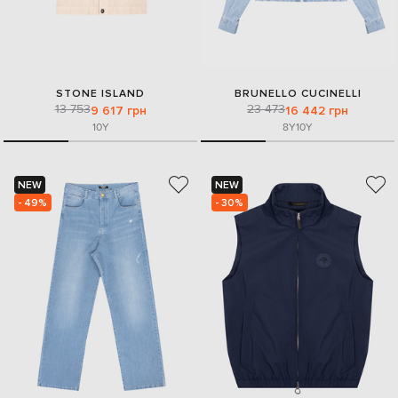
STONE ISLAND
BRUNELLO CUCINELLI
13 753
23 473
9 617 грн
16 442 грн
10Y
8Y
10Y
NEW
NEW
- 49%
- 30%