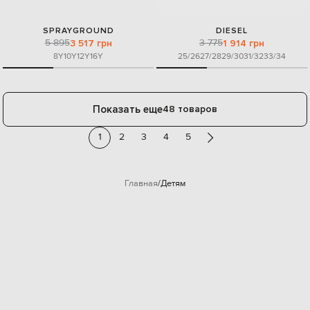
SPRAYGROUND
DIESEL
5 895
3 775
3 517 грн
1 914 грн
8Y
10Y
12Y
16Y
25/26
27/28
29/30
31/32
33/34
Показать еще
48 товаров
1
2
3
4
5
Главная
Детям