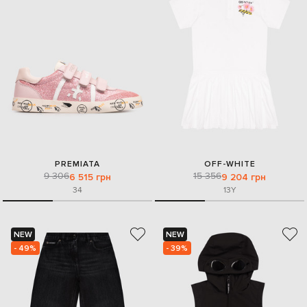
PREMIATA
OFF-WHITE
9 306
15 356
6 515 грн
9 204 грн
34
13Y
NEW
NEW
- 49%
- 39%