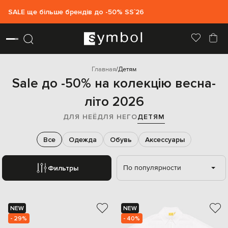
SALE ще більше брендів до -50% SS`26
Главная
Детям
Sale до -50% на колекцію весна-
літо 2026
ДЛЯ НЕЁ
ДЛЯ НЕГО
ДЕТЯМ
Все
Одежда
Обувь
Аксессуары
По популярности
Фильтры
NEW
NEW
- 29%
- 40%