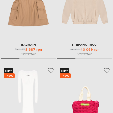
BALMAIN
STEFANO RICCI
17 372
57 233
8 687 грн
40 069 грн
12Y
13Y
14Y
10Y
12Y
14Y
NEW
NEW
- 49%
- 49%