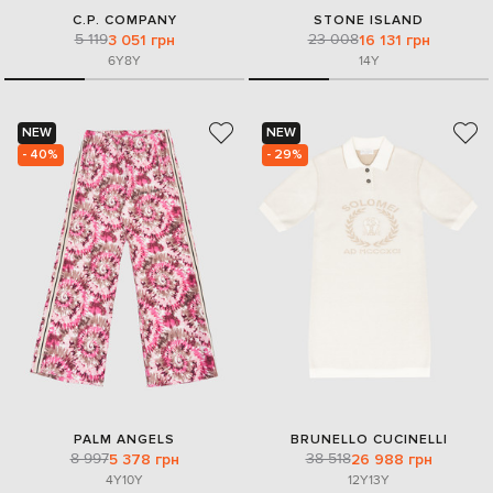
C.P. COMPANY
STONE ISLAND
5 119
23 008
3 051 грн
16 131 грн
6Y
8Y
14Y
NEW
NEW
- 40%
- 29%
PALM ANGELS
BRUNELLO CUCINELLI
8 997
38 518
5 378 грн
26 988 грн
4Y
10Y
12Y
13Y