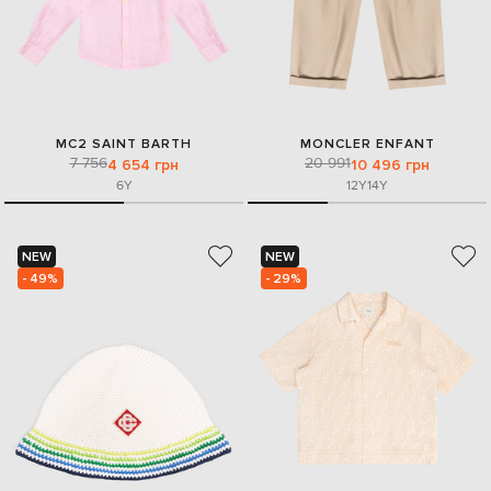
MC2 SAINT BARTH
MONCLER ENFANT
7 756
20 991
4 654 грн
10 496 грн
6Y
12Y
14Y
NEW
NEW
- 49%
- 29%