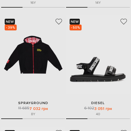
16Y
14Y
NEW
NEW
- 39%
- 50%
SPRAYGROUND
DIESEL
11 685
6 102
7 032 грн
3 051 грн
8Y
40