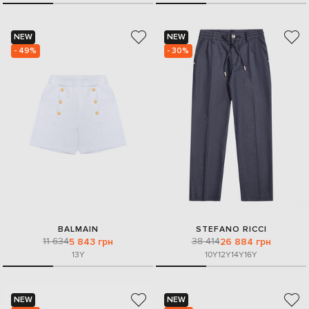
NEW
NEW
- 49%
- 30%
BALMAIN
STEFANO RICCI
11 634
38 414
5 843 грн
26 884 грн
13Y
10Y
12Y
14Y
16Y
NEW
NEW