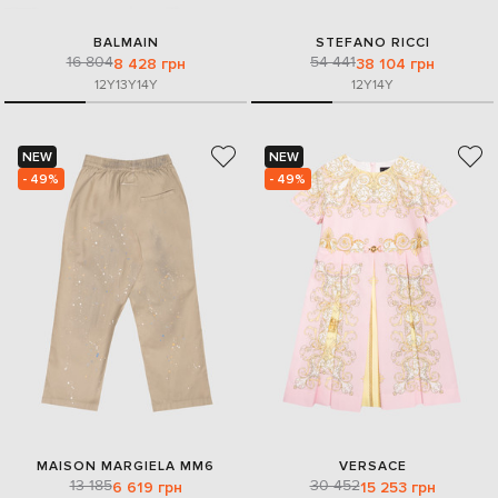
BALMAIN
STEFANO RICCI
16 804
54 441
8 428 грн
38 104 грн
12Y
13Y
14Y
12Y
14Y
NEW
NEW
- 49%
- 49%
MAISON MARGIELA MM6
VERSACE
13 185
30 452
6 619 грн
15 253 грн