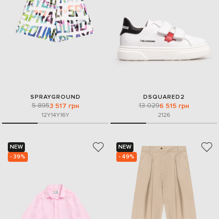
SPRAYGROUND
DSQUARED2
5 895
13 029
3 517 грн
6 515 грн
12Y
14Y
16Y
21
26
NEW
NEW
- 39%
- 49%