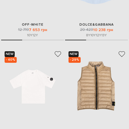
OFF-WHITE
DOLCE&GABBANA
12 719
20 423
7 653 грн
10 238 грн
10Y
12Y
8Y
10Y
12Y
13Y
NEW
NEW
- 40%
- 29%