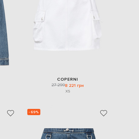
COPERNI
27 299
8 221 грн
XS
- 69%