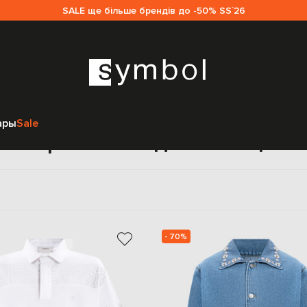
SALE ще більше брендів до -50% SS`26
Главная
Sale женщинам
Coperni
ары
Sale
Coperni sale для женщин
- 70%