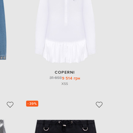
EUR
Denmark
€
EUR
Estonia
€
EUR
Finland
€
EUR
France
€
COPERNI
31 693
9 514 грн
EUR
Germany
XS
S
€
EUR
Greece
€
- 39%
EUR
Hungary
€
EUR