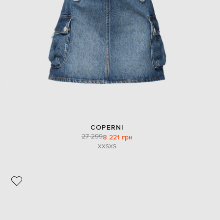
COPERNI
27 299
8 221 грн
XXS
XS