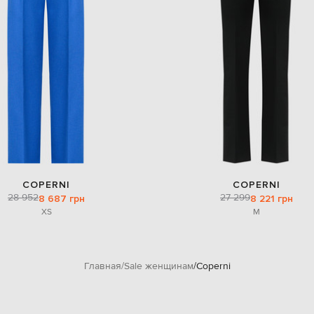
COPERNI
COPERNI
28 952
27 299
8 687 грн
8 221 грн
XS
M
Главная
Sale женщинам
Coperni