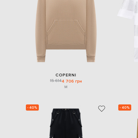
COPERNI
15 614
4 706 грн
M
- 40%
- 40%