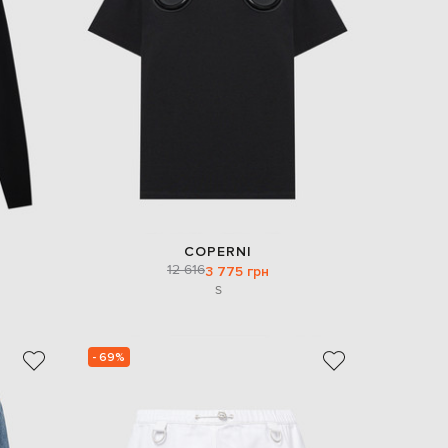
EUR
Slovakia
€
EUR
Slovenia
€
EUR
Spain
€
EUR
Sweden
€
COPERNI
UAH
Ukraine
12 616
3 775 грн
₴
S
EUR
Other
€
- 69%