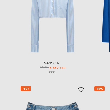
COPERNI
21 767
6 567 грн
XXXS
- 69%
- 69%