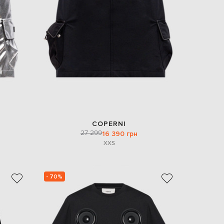
Italy
€
EUR
Latvia
€
EUR
Lithuania
€
EUR
Luxembourg
€
EUR
Netherlands
COPERNI
€
27 299
16 390 грн
XXS
PLN
Poland
zł
EUR
- 70%
Portugal
€
EUR
Romania
€