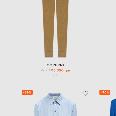
COPERNI
27 299
16 390 грн
XS
S
- 69%
- 70%