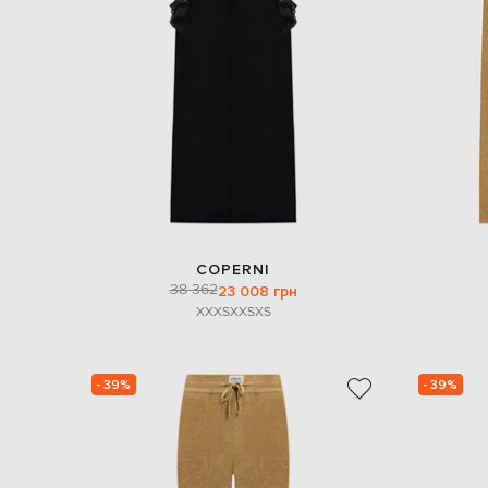
COPERNI
38 362
23 008 грн
XXXS
XXS
XS
- 39%
- 39%