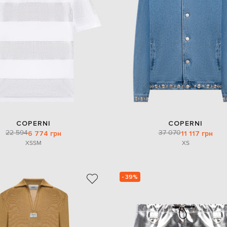
COPERNI
COPERNI
22 594
37 070
6 774 грн
11 117 грн
XS
S
M
XS
- 39%