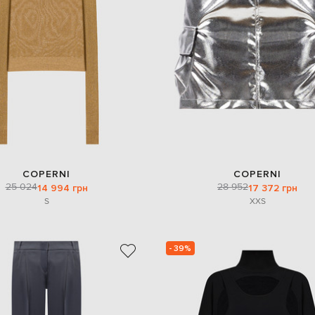
COPERNI
COPERNI
25 024
28 952
14 994 грн
17 372 грн
S
XXS
- 39%