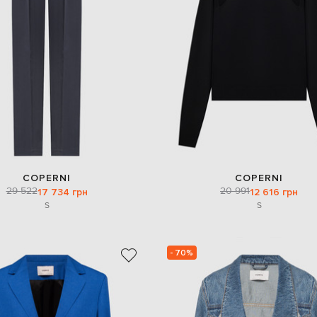
COPERNI
COPERNI
29 522
20 991
17 734 грн
12 616 грн
S
S
- 70%