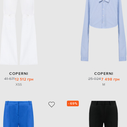
COPERNI
COPERNI
41 671
25 024
12 512 грн
7 498 грн
XS
S
M
- 69%