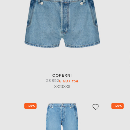
COPERNI
28 952
8 687 грн
XXXS
XXS
- 69%
- 69%