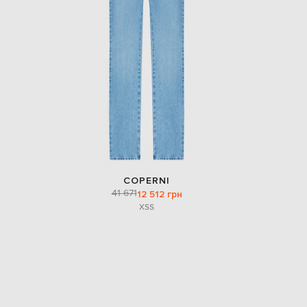
COPERNI
41 671
12 512 грн
XS
S