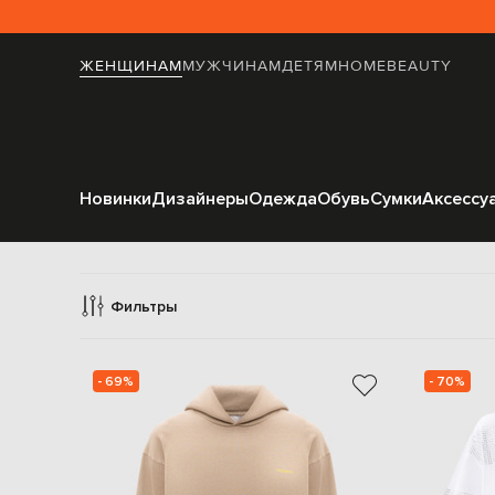
ЖЕНЩИНАМ
МУЖЧИНАМ
ДЕТЯМ
HOME
BEAUTY
Новинки
Дизайнеры
Одежда
Обувь
Сумки
Аксессу
Фильтры
- 69%
- 70%