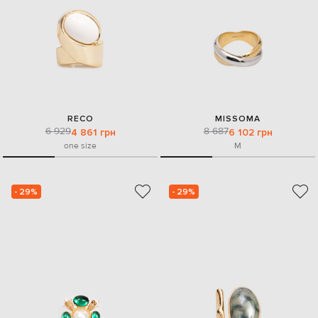
RECO
MISSOMA
6 929
8 687
4 861 грн
6 102 грн
one size
M
- 29%
- 29%