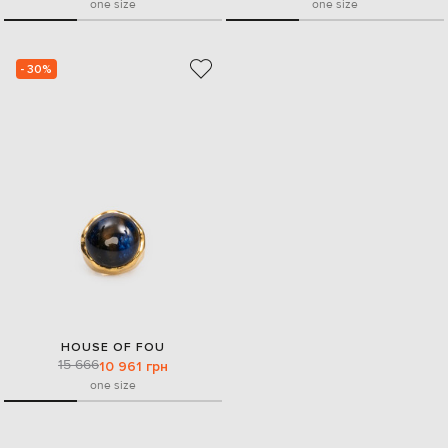
one size
one size
- 30%
HOUSE OF FOU
15 666
10 961 грн
one size