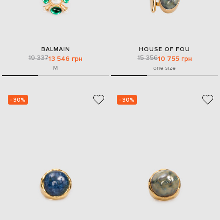
BALMAIN
HOUSE OF FOU
19 337
15 356
13 546 грн
10 755 грн
M
one size
- 30%
- 30%