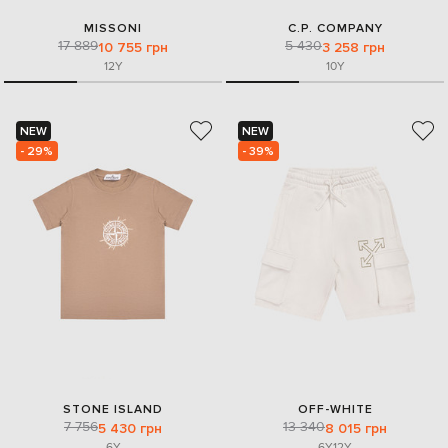
MISSONI
C.P. COMPANY
17 889
5 430
10 755 грн
3 258 грн
12Y
10Y
NEW
NEW
- 29%
- 39%
STONE ISLAND
OFF-WHITE
7 756
13 340
5 430 грн
8 015 грн
6Y
6Y
12Y