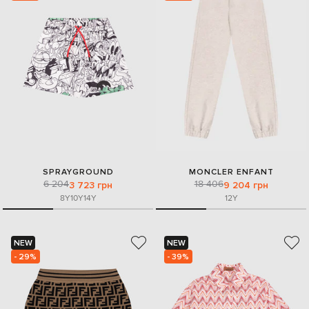
SPRAYGROUND
MONCLER ENFANT
6 204
18 406
3 723 грн
9 204 грн
8Y
10Y
14Y
12Y
NEW
NEW
- 29%
- 39%