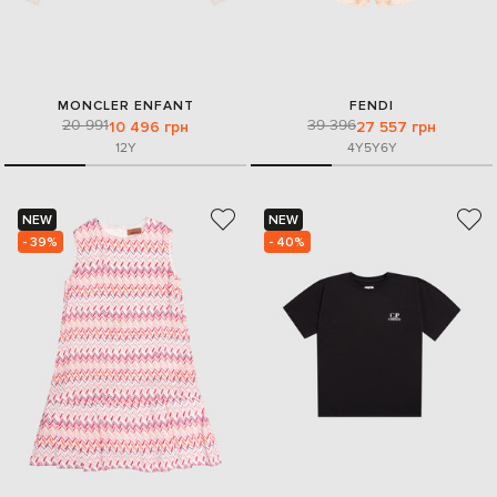
MONCLER ENFANT
FENDI
20 991
39 396
10 496 грн
27 557 грн
12Y
4Y
5Y
6Y
NEW
NEW
- 39%
- 40%