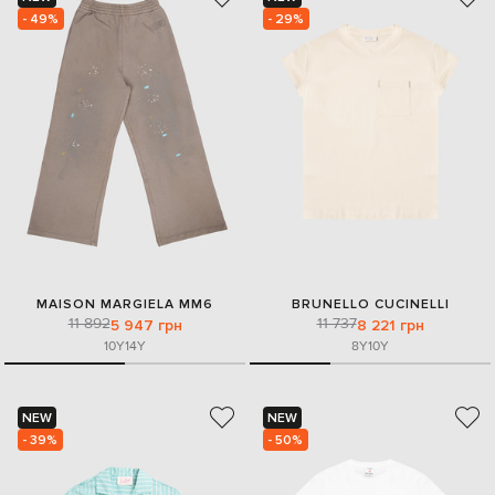
- 49%
- 29%
MAISON MARGIELA MM6
BRUNELLO CUCINELLI
11 892
11 737
5 947 грн
8 221 грн
10Y
14Y
8Y
10Y
NEW
NEW
- 39%
- 50%