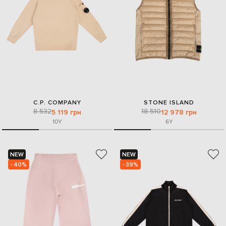
C.P. COMPANY
STONE ISLAND
8 532
18 510
5 119 грн
12 978 грн
10Y
6Y
NEW
NEW
- 40%
- 39%