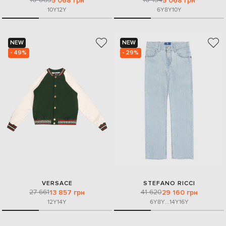
5 068 грн
5 068 грн
10Y
12Y
6Y
8Y
10Y
NEW
NEW
- 49%
- 29%
VERSACE
STEFANO RICCI
27 661
41 620
13 857 грн
29 160 грн
12Y
14Y
6Y
8Y
...
14Y
16Y