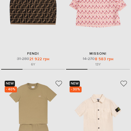
FENDI
MISSONI
31 280
14 270
21 922 грн
8 583 грн
6Y
13Y
NEW
NEW
- 40%
- 30%