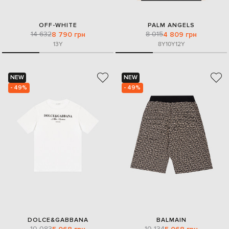
OFF-WHITE
PALM ANGELS
14 632
8 015
8 790 грн
4 809 грн
13Y
8Y
10Y
12Y
NEW
NEW
- 49%
- 49%
DOLCE&GABBANA
BALMAIN
10 083
10 134