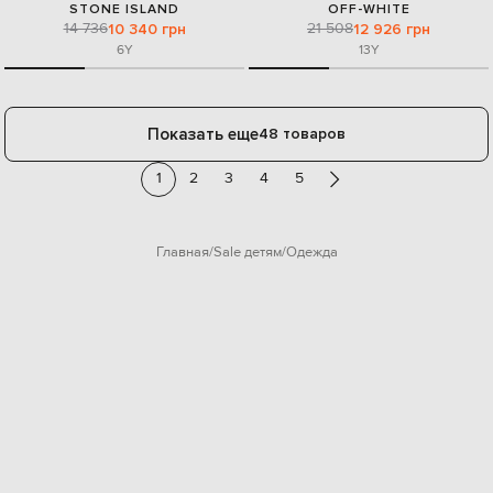
STONE ISLAND
OFF-WHITE
14 736
21 508
10 340 грн
12 926 грн
6Y
13Y
Показать еще
48 товаров
1
2
3
4
5
Главная
Sale детям
Одежда