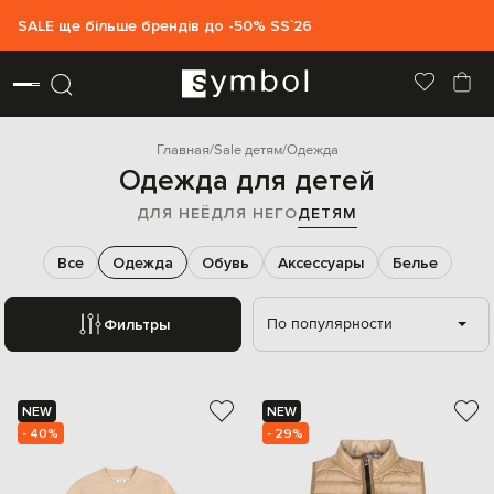
SALE ще більше брендів до -50% SS`26
Главная
Sale детям
Одежда
Одежда для детей
ДЛЯ НЕЁ
ДЛЯ НЕГО
ДЕТЯМ
Все
Одежда
Обувь
Аксессуары
Белье
По популярности
Фильтры
NEW
NEW
- 40%
- 29%