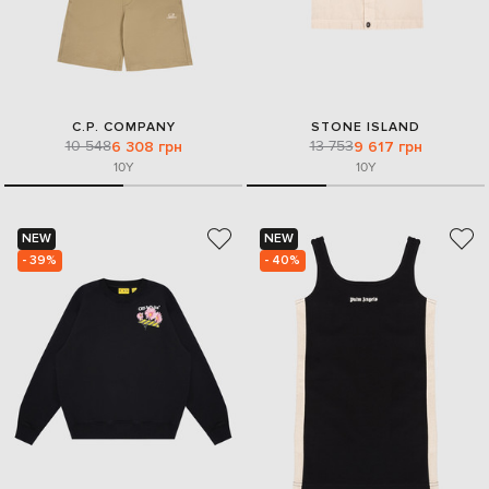
C.P. COMPANY
STONE ISLAND
10 548
13 753
6 308 грн
9 617 грн
10Y
10Y
NEW
NEW
- 39%
- 40%