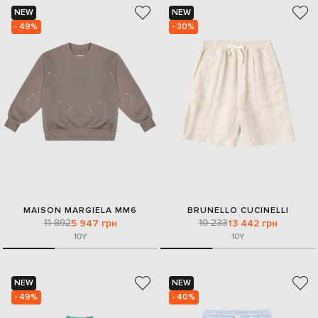
NEW
NEW
- 49%
- 30%
MAISON MARGIELA MM6
BRUNELLO CUCINELLI
11 892
19 233
5 947 грн
13 442 грн
10Y
10Y
NEW
NEW
- 49%
- 40%