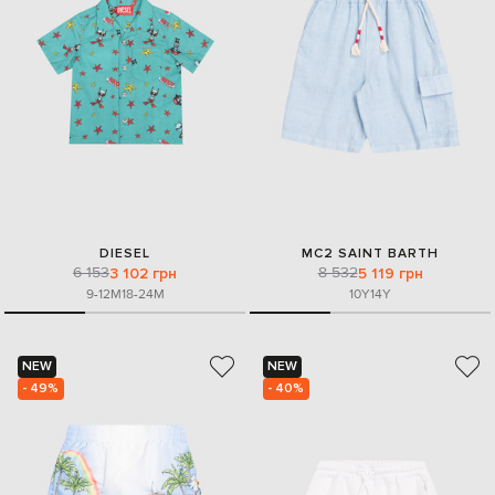
DIESEL
MC2 SAINT BARTH
6 153
8 532
3 102 грн
5 119 грн
9-12M
18-24M
10Y
14Y
NEW
NEW
- 49%
- 40%