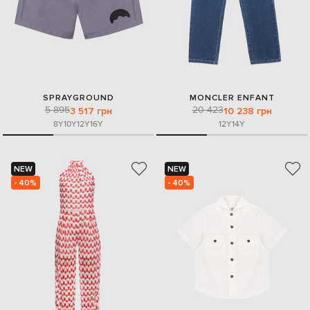
SPRAYGROUND
MONCLER ENFANT
5 895
20 423
3 517 грн
10 238 грн
8Y
10Y
12Y
16Y
12Y
14Y
NEW
NEW
- 40%
- 40%