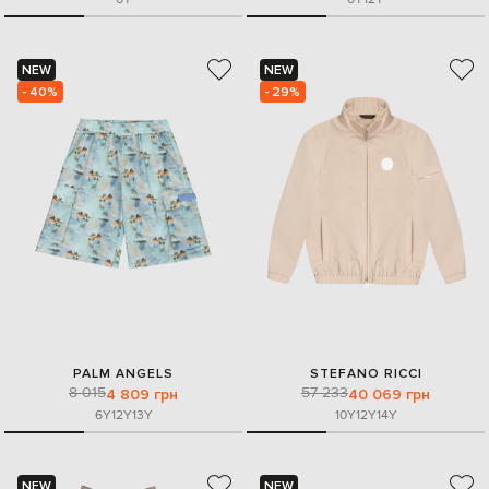
NEW
NEW
- 40%
- 29%
PALM ANGELS
STEFANO RICCI
8 015
57 233
4 809 грн
40 069 грн
6Y
12Y
13Y
10Y
12Y
14Y
NEW
NEW