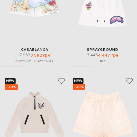
CASABLANCA
SPRAYGROUND
7 963
7 446
3 982 грн
4 447 грн
3-4Y
5-6Y
...
11-12Y
13-14Y
10Y
NEW
NEW
- 49%
- 30%