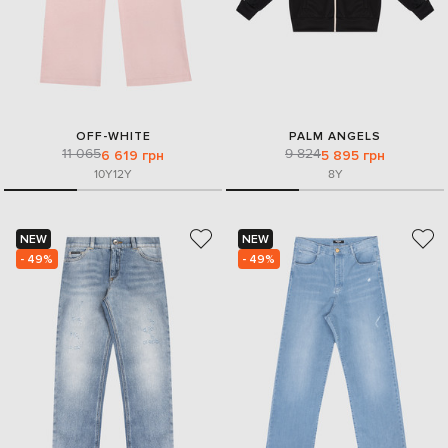
OFF-WHITE
PALM ANGELS
11 065
9 824
6 619 грн
5 895 грн
10Y
12Y
8Y
NEW
NEW
- 49%
- 49%