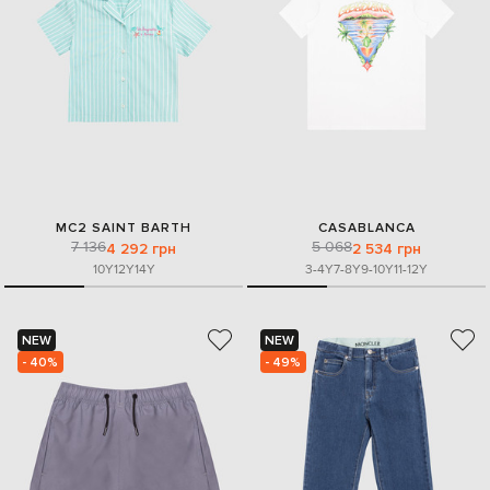
MC2 SAINT BARTH
CASABLANCA
7 136
5 068
4 292 грн
2 534 грн
10Y
12Y
14Y
3-4Y
7-8Y
9-10Y
11-12Y
NEW
NEW
- 40%
- 49%