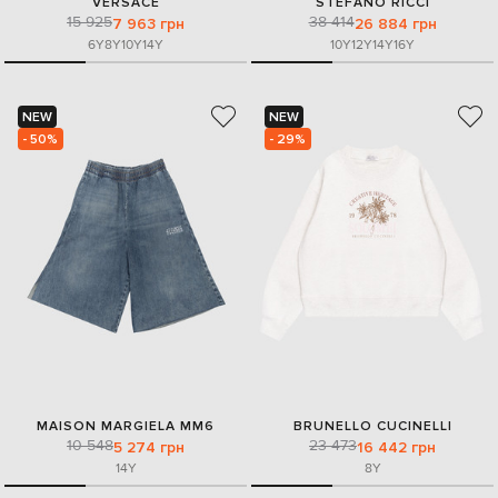
VERSACE
STEFANO RICCI
15 925
38 414
7 963 грн
26 884 грн
6Y
8Y
10Y
14Y
10Y
12Y
14Y
16Y
NEW
NEW
- 50%
- 29%
MAISON MARGIELA MM6
BRUNELLO CUCINELLI
10 548
23 473
5 274 грн
16 442 грн
14Y
8Y