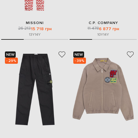
MISSONI
C.P. COMPANY
26 213
11 478
15 718 грн
6 877 грн
13Y
14Y
10Y
14Y
NEW
NEW
- 29%
- 39%