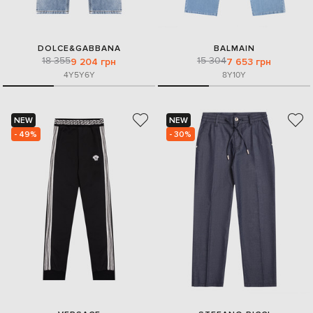
DOLCE&GABBANA
BALMAIN
18 355
15 304
9 204 грн
7 653 грн
4Y
5Y
6Y
8Y
10Y
NEW
NEW
- 49%
- 30%