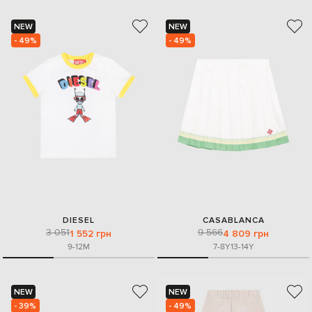
NEW
NEW
- 49%
- 49%
DIESEL
CASABLANCA
3 051
9 566
1 552 грн
4 809 грн
9-12M
7-8Y
13-14Y
NEW
NEW
- 39%
- 49%