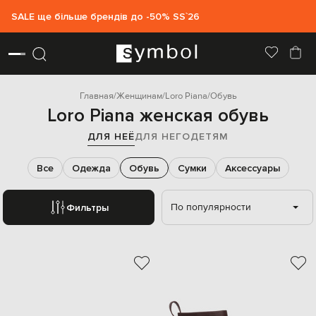
SALE ще більше брендів до -50% SS`26
Главная
Женщинам
Loro Piana
Обувь
Loro Piana женская обувь
ДЛЯ НЕЁ
ДЛЯ НЕГО
ДЕТЯМ
Все
Одежда
Обувь
Сумки
Аксессуары
По популярности
Фильтры