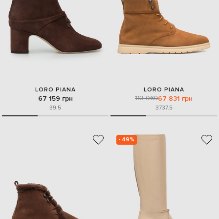
LORO PIANA
LORO PIANA
113 069
67 159 грн
67 831 грн
39.5
37
37.5
- 49%