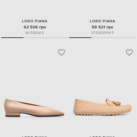
LORO PIANA
LORO PIANA
62 506 грн
59 921 грн
36.5
38
38.5
37.5
38
39
39.5