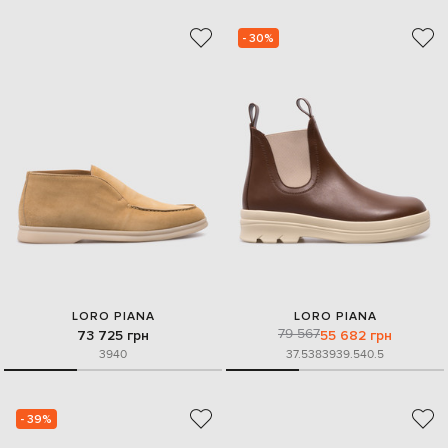
- 30%
LORO PIANA
LORO PIANA
79 567
73 725 грн
55 682 грн
39
40
37.5
38
39
39.5
40.5
- 39%