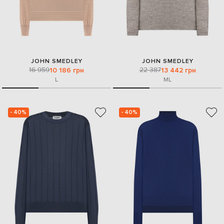
JOHN SMEDLEY
JOHN SMEDLEY
16 959
22 387
10 186 грн
13 442 грн
L
M
L
- 40%
- 40%