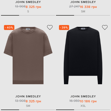
JOHN SMEDLEY
JOHN SMEDLEY
13 908
27 247
8 325 грн
16 338 грн
S
S
M
- 40%
- 39%
JOHN SMEDLEY
JOHN SMEDLEY
13 908
16 959
8 325 грн
10 186 грн
S
M
XS
L