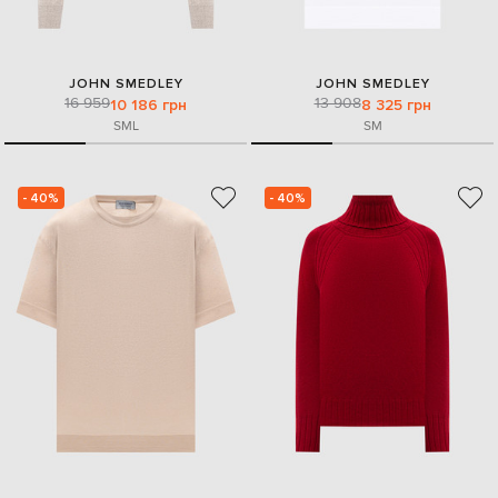
JOHN SMEDLEY
JOHN SMEDLEY
16 959
13 908
10 186 грн
8 325 грн
S
M
L
S
M
- 40%
- 40%