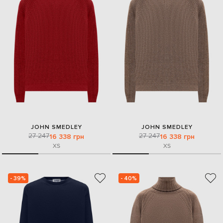
JOHN SMEDLEY
JOHN SMEDLEY
27 247
27 247
16 338 грн
16 338 грн
XS
XS
- 39%
- 40%