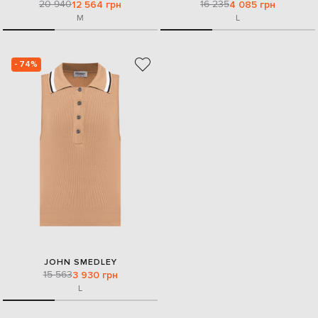
20 940
16 235
12 564 грн
4 085 грн
M
L
- 74%
JOHN SMEDLEY
15 563
3 930 грн
L