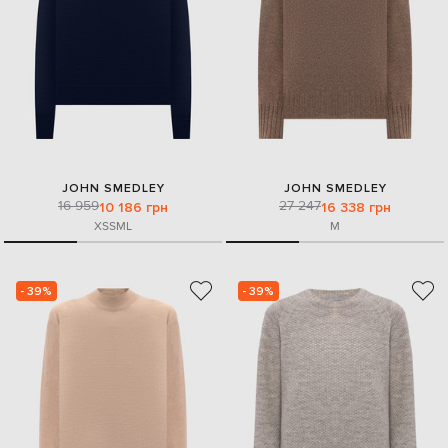
JOHN SMEDLEY
JOHN SMEDLEY
16 959
27 247
10 186 грн
16 338 грн
XS
S
M
L
M
- 39%
- 39%