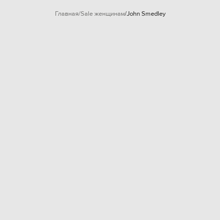
Главная
Sale женщинам
John Smedley