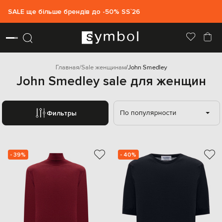
SALE ще більше брендів до -50% SS`26
Главная
Sale женщинам
John Smedley
John Smedley sale для женщин
По популярности
Фильтры
- 39%
- 40%