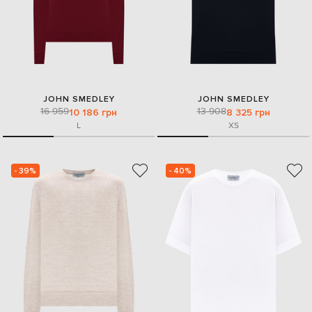
JOHN SMEDLEY
JOHN SMEDLEY
16 959
13 908
10 186 грн
8 325 грн
L
XS
- 39%
- 40%