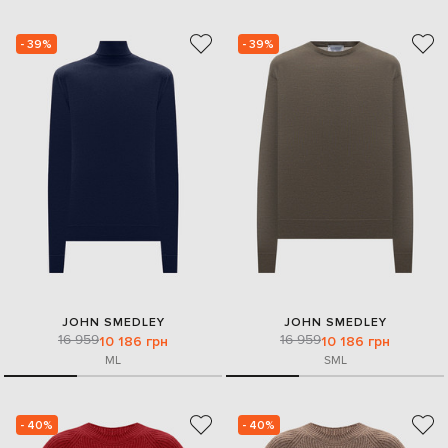
- 39%
- 39%
JOHN SMEDLEY
JOHN SMEDLEY
16 959
16 959
10 186 грн
10 186 грн
M
L
S
M
L
- 40%
- 40%