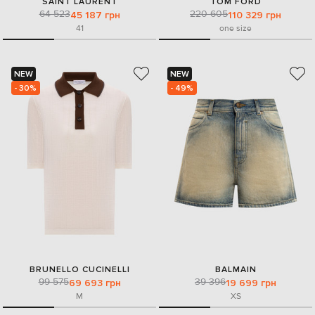
SAINT LAURENT
TOM FORD
64 523
220 605
45 187 грн
110 329 грн
41
one size
NEW
NEW
- 30%
- 49%
BRUNELLO CUCINELLI
BALMAIN
99 575
39 396
69 693 грн
19 699 грн
M
XS