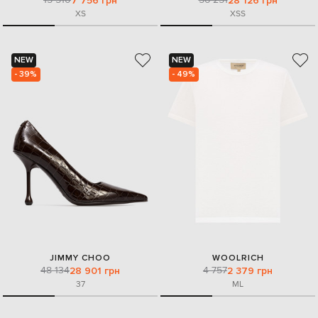
7 756 грн
28 126 грн
XS
XS
S
NEW
NEW
- 39%
- 49%
JIMMY CHOO
WOOLRICH
48 134
4 757
28 901 грн
2 379 грн
37
M
L