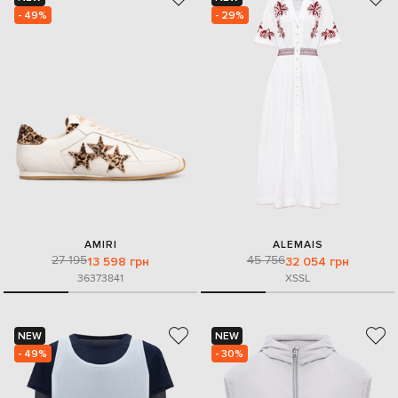
- 49%
- 29%
AMIRI
ALEMAIS
27 195
45 756
13 598 грн
32 054 грн
36
37
38
41
XS
S
L
NEW
NEW
- 49%
- 30%