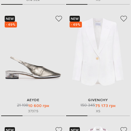
NEW
NEW
- 49%
- 49%
AEYDE
GIVENCHY
21 198
150 345
10 600 грн
75 173 грн
37
37.5
XS
NEW
NEW