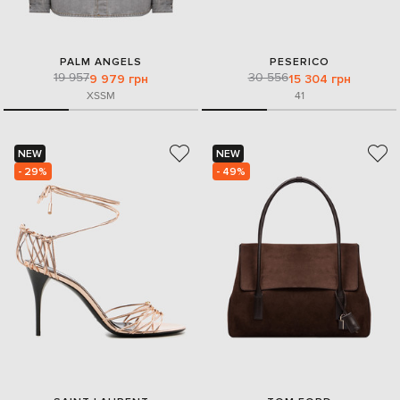
PALM ANGELS
PESERICO
19 957
30 556
9 979 грн
15 304 грн
XS
S
M
41
NEW
NEW
- 29%
- 49%