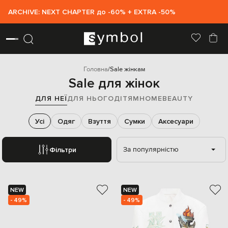
ARCHIVE: NEXT CHAPTER до -60% + EXTRA -50%
Головна
Sale жінкам
Sale для жінок
ДЛЯ НЕЇ
ДЛЯ НЬОГО
ДІТЯМ
HOME
BEAUTY
Усі
Одяг
Взуття
Сумки
Аксесуари
За популярністю
Фільтри
NEW
NEW
- 49%
- 49%