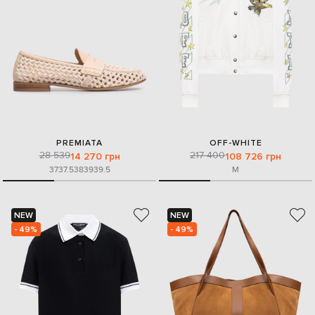
PREMIATA
OFF-WHITE
28 539
217 400
14 270 грн
108 726 грн
37
37.5
38
39
39.5
M
NEW
NEW
- 49%
- 49%