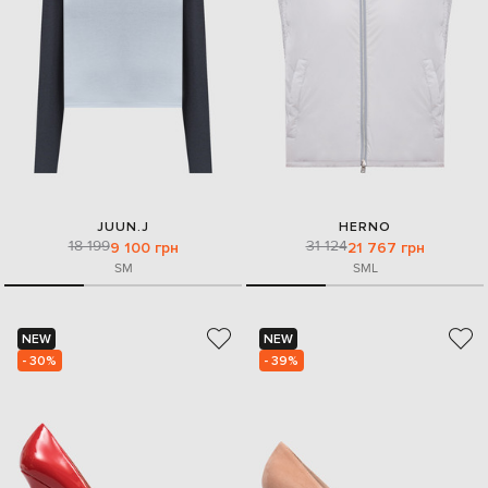
JUUN.J
HERNO
18 199
31 124
9 100 грн
21 767 грн
S
M
S
M
L
NEW
NEW
- 30%
- 39%