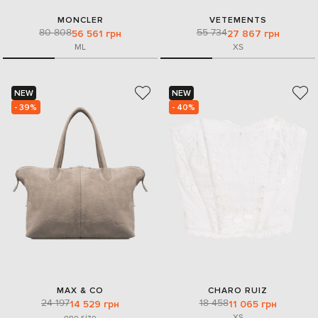
MONCLER
VETEMENTS
80 808
55 734
56 561 грн
27 867 грн
M
L
XS
NEW
NEW
- 39%
- 40%
MAX & CO
CHARO RUIZ
24 197
18 458
14 529 грн
11 065 грн
one size
XS