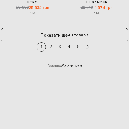
ETRO
JIL SANDER
50 666
22 748
25 334 грн
11 374 грн
S
M
S
M
Показати ще
48 товарів
1
2
3
4
5
Головна
Sale жінкам