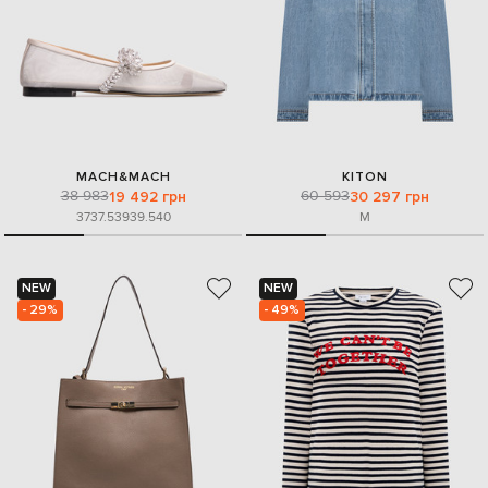
MACH&MACH
KITON
38 983
60 593
19 492 грн
30 297 грн
37
37.5
39
39.5
40
M
NEW
NEW
- 29%
- 49%