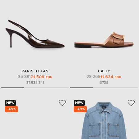
PARIS TEXAS
BALLY
35 881
23 266
21 508 грн
11 634 грн
37.5
38.5
41
37
38
NEW
NEW
- 49%
- 49%