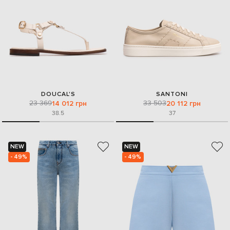
DOUCAL'S
SANTONI
23 369
33 503
14 012 грн
20 112 грн
38.5
37
NEW
NEW
- 49%
- 49%