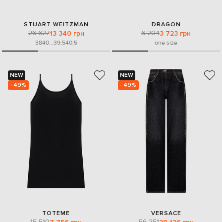
STUART WEITZMAN
DRAGON
26 627
6 204
13 340 грн
3 723 грн
38
40
...
39,5
40,5
one size
NEW
NEW
- 49%
- 49%
TOTEME
VERSACE
15 510
56 251