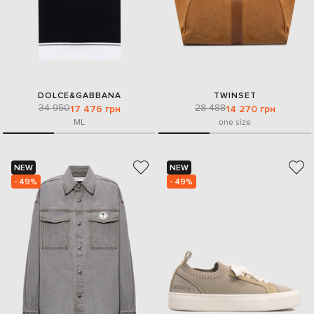
DOLCE&GABBANA
TWINSET
34 950
28 488
17 476 грн
14 270 грн
M
L
one size
NEW
NEW
- 49%
- 49%