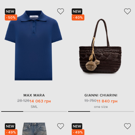
NEW
NEW
- 50%
- 40%
MAX MARA
GIANNI CHIARINI
28 126
19 750
14 063 грн
11 840 грн
S
M
L
one size
NEW
NEW
- 49%
- 49%