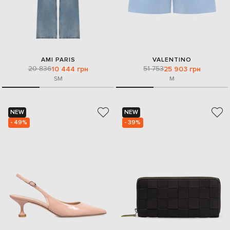
AMI PARIS
VALENTINO
20 836
51 753
10 444 грн
25 903 грн
S
M
M
NEW
NEW
- 49%
- 39%