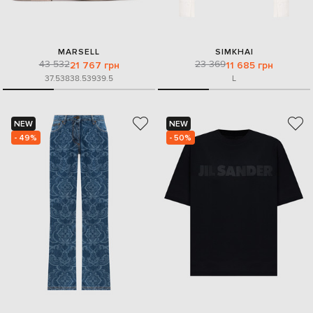
MARSELL
SIMKHAI
43 532
23 369
21 767 грн
11 685 грн
37.5
38
38.5
39
39.5
L
NEW
NEW
- 49%
- 50%