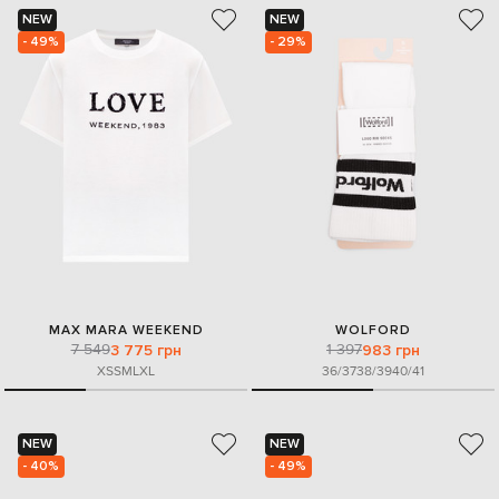
NEW
NEW
- 49%
- 29%
MAX MARA WEEKEND
WOLFORD
7 549
1 397
3 775 грн
983 грн
XS
S
M
L
XL
36/37
38/39
40/41
NEW
NEW
- 40%
- 49%