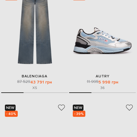
BALENCIAGA
AUTRY
87 529
11 995
43 791 грн
5 998 грн
XS
36
NEW
NEW
- 40%
- 39%