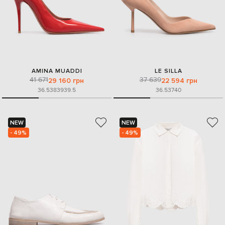
AMINA MUADDI
LE SILLA
41 671
37 639
29 160 грн
22 594 грн
36.5
38
39
39.5
36.5
37
40
NEW
NEW
- 49%
- 49%