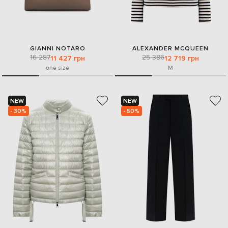
GIANNI NOTARO
ALEXANDER MCQUEEN
16 287
25 386
11 427 грн
12 719 грн
one size
M
NEW
NEW
- 30%
- 50%