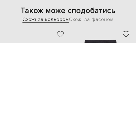
Також може сподобатись
Схожі за кольором
Схожі за фасоном
DOLCE&GABBANA
OFF-WHITE
25 593 грн
22 335 грн
XS
S