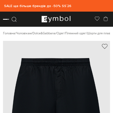
SALE ще більше брендів до -50% SS`26
Головна
Чоловікам
Dolce&Gabbana
Одяг
Пляжний одяг
Шорти для плава