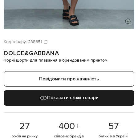
ШУКАЄТЕ НОВИЙ ОБРАЗ?
Давайте підберемо щось ще
Код товару:
238651
DOLCE&GABBANA
Схожі товари
Чорні шорти для плавання з брендованим принтом
Повідомити про наявність
Показати схожі товари
27
400
+
57
років на ринку
світових брендів
бутиків в Україні