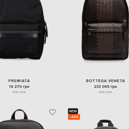
PREMIATA
BOTTEGA VENETA
14 270 грн
233 065 грн
one size
one size
NEW
- 49%