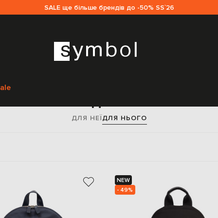
SALE ще більше брендів до -50% SS`26
Головна
Чоловікам
Сумки
Рюкзаки
ale
Рюкзаки для чоловіків
ДЛЯ НЕЇ
ДЛЯ НЬОГО
NEW
- 49%