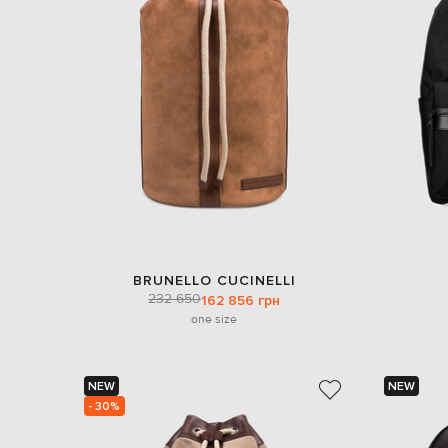
BRUNELLO CUCINELLI
232 650
162 856 грн
one size
NEW
NEW
- 30%