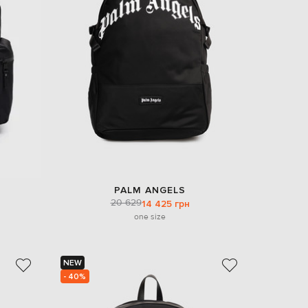
EUR
Slovakia
€
EUR
Slovenia
€
EUR
Spain
€
EUR
Sweden
€
UAH
Ukraine
PALM ANGELS
₴
20 629
14 425 грн
one size
EUR
Other
€
NEW
- 40%