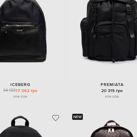
ICEBERG
PREMIATA
34 122
17 062 грн
20 319 грн
one size
one size
NEW