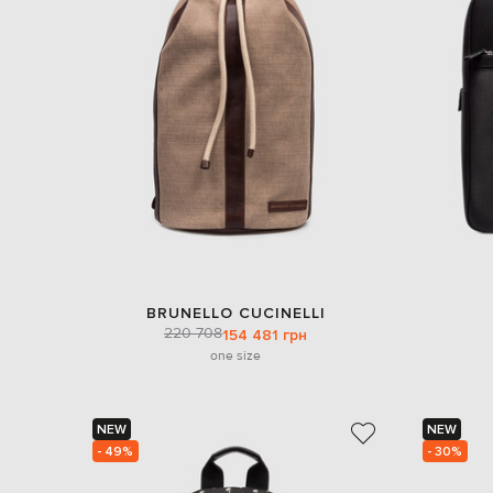
BRUNELLO CUCINELLI
220 708
154 481 грн
one size
NEW
NEW
- 49%
- 30%