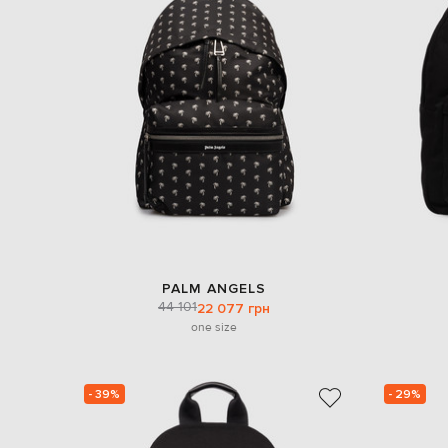
PALM ANGELS
44 101
22 077 грн
one size
- 39%
- 29%