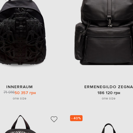
INNERRAUM
ERMENEGILDO ZEGNA
71 916
50 357 грн
186 120 грн
one size
one size
- 40%