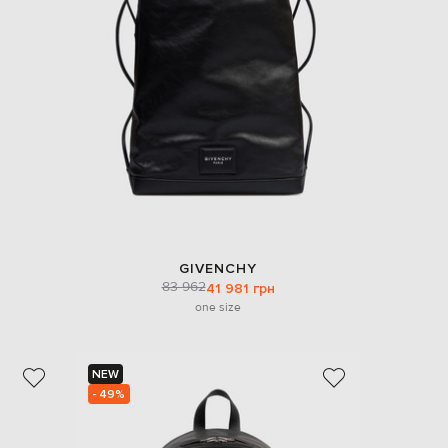
EUR
Denmark
€
EUR
Estonia
€
EUR
Finland
€
EUR
France
€
EUR
GIVENCHY
Germany
83 962
41 981 грн
€
one size
EUR
Greece
€
NEW
EUR
- 49%
Hungary
€
EUR