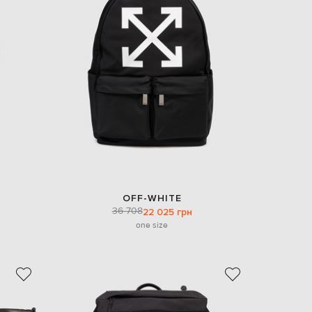
OFF-WHITE
36 708
22 025 грн
one size