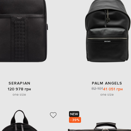
SERAPIAN
PALM ANGELS
82 101
120 978 грн
41 051 грн
one size
one size
NEW
- 39%