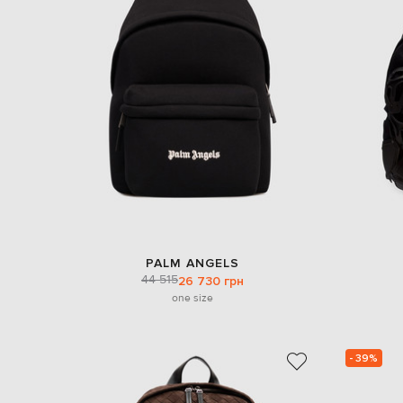
PALM ANGELS
44 515
26 730 грн
one size
- 39%