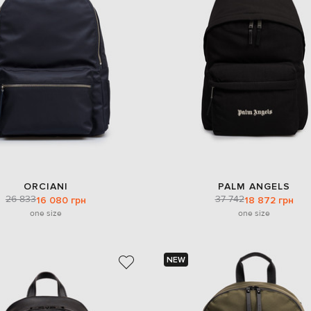
ORCIANI
PALM ANGELS
26 833
37 742
16 080 грн
18 872 грн
one size
one size
NEW