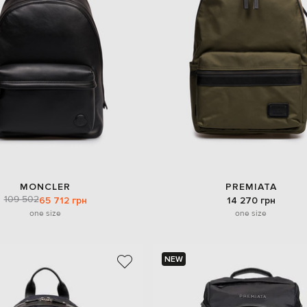
MONCLER
PREMIATA
109 502
65 712 грн
14 270 грн
one size
one size
NEW