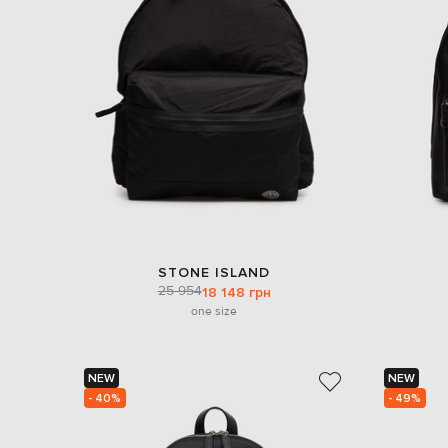
STONE ISLAND
25 954
18 148 грн
one size
NEW
NEW
- 40%
- 49%