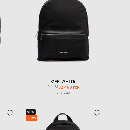
OFF-WHITE
54 131
32 469 грн
one size
NEW
- 39%