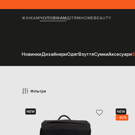
ЖІНКАМ
ЧОЛОВІКАМ
ДІТЯМ
HOME
BEAUTY
Новинки
Дизайнери
Одяг
Взуття
Сумки
Аксесуари
S
Фільтри
NEW
NEW
- 40%