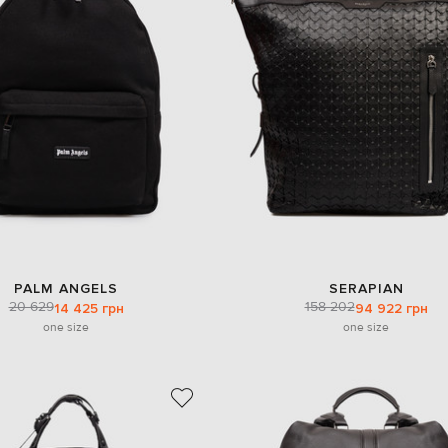
PALM ANGELS
SERAPIAN
20 629
158 202
14 425 грн
94 922 грн
one size
one size