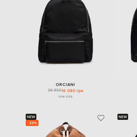
ORCIANI
26 833
16 080 грн
one size
NEW
NEW
- 29%