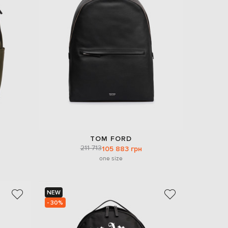
Italy
€
EUR
Latvia
€
EUR
Lithuania
€
EUR
Luxembourg
€
EUR
Netherlands
€
TOM FORD
211 713
PLN
105 883 грн
Poland
one size
zł
EUR
Portugal
€
NEW
- 30%
EUR
Romania
€