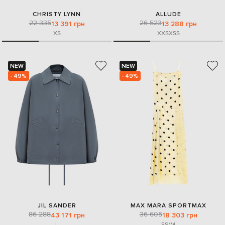
CHRISTY LYNN
ALLUDE
22 335
26 523
13 391 грн
13 288 грн
XS
XXS
XS
S
NEW
NEW
- 49%
- 49%
JIL SANDER
MAX MARA SPORTMAX
86 288
36 605
43 171 грн
18 303 грн
L
S
S/M