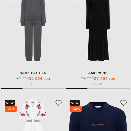
BABE PAY PLS
AMI PARIS
45 756
54 855
32 054 грн
27 454 грн
S
L
XS
S
M
NEW
NEW
- 29%
- 50%