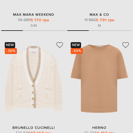
MAX MARA WEEKEND
MAX & CO
10 289
11 582
5 170 грн
5 791 грн
S/M
M
NEW
NEW
- 30%
- 50%
BRUNELLO CUCINELLI
HERNO
124 546
12 306