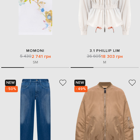
MOMONI
3.1 PHILLIP LIM
5 430
36 605
2 741 грн
18 303 грн
S
M
M
NEW
NEW
- 50%
- 49%