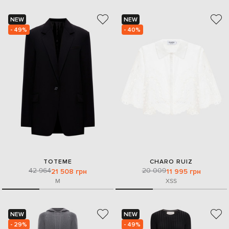
NEW
NEW
- 49%
- 40%
TOTEME
CHARO RUIZ
42 964
20 009
21 508 грн
11 995 грн
M
XS
S
NEW
NEW
- 29%
- 49%