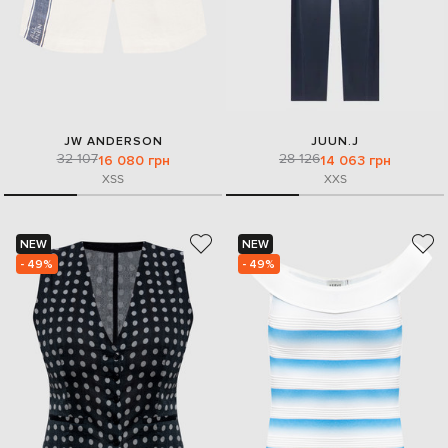
JW ANDERSON
JUUN.J
32 107
28 126
16 080 грн
14 063 грн
XS
S
XXS
NEW
NEW
- 49%
- 49%