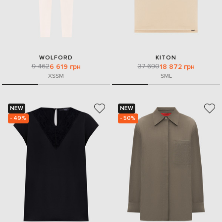
WOLFORD
KITON
9 462
37 690
6 619 грн
18 872 грн
XS
S
M
S
M
L
NEW
NEW
- 49%
- 50%