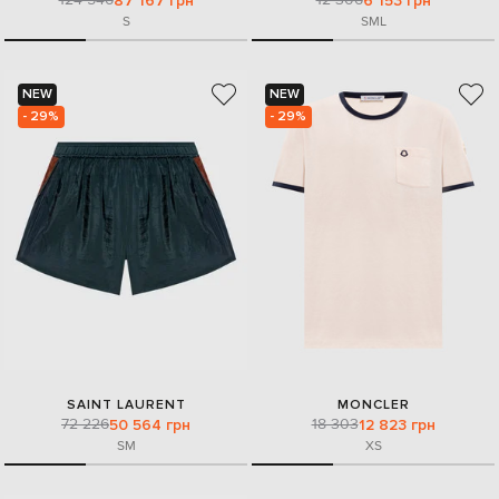
87 167 грн
6 153 грн
S
S
M
L
NEW
NEW
- 29%
- 29%
SAINT LAURENT
MONCLER
72 226
18 303
50 564 грн
12 823 грн
S
M
XS