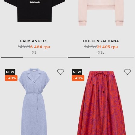
PALM ANGELS
DOLCE&GABBANA
12 874
42 757
6 464 грн
21 405 грн
XS
XS
L
NEW
NEW
- 49%
- 49%