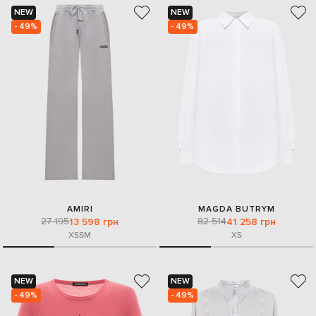
NEW
NEW
- 49%
- 49%
AMIRI
MAGDA BUTRYM
27 195
82 514
13 598 грн
41 258 грн
XS
S
M
XS
NEW
NEW
- 49%
- 49%