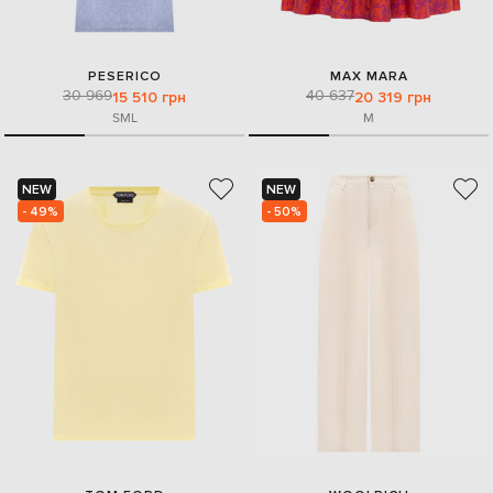
PESERICO
MAX MARA
30 969
40 637
15 510 грн
20 319 грн
S
M
L
M
NEW
NEW
- 49%
- 50%