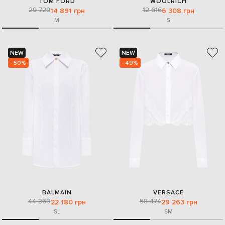
TOM FORD
WOOLRICH
29 729
12 616
14 891 грн
6 308 грн
M
S
NEW
NEW
- 50%
- 49%
BALMAIN
VERSACE
44 360
58 474
22 180 грн
29 263 грн
S
L
S
M