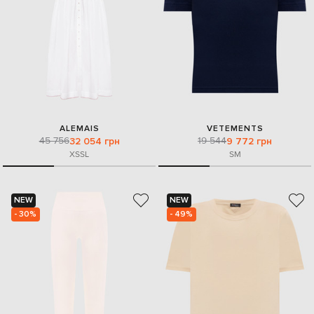
ALEMAIS
VETEMENTS
45 756
19 544
32 054 грн
9 772 грн
XS
S
L
S
M
NEW
NEW
- 30%
- 49%