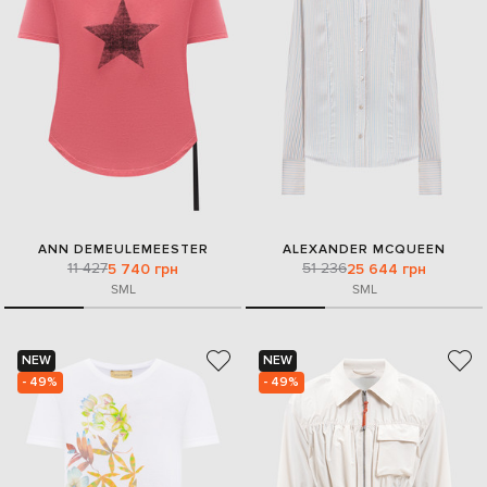
ANN DEMEULEMEESTER
ALEXANDER MCQUEEN
11 427
51 236
5 740 грн
25 644 грн
S
M
L
S
M
L
NEW
NEW
- 49%
- 49%