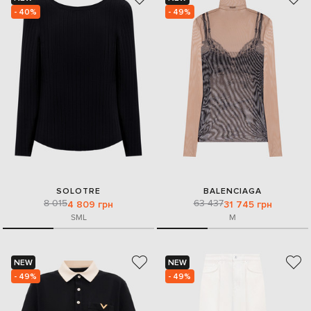
- 40%
- 49%
SOLOTRE
BALENCIAGA
8 015
63 437
4 809 грн
31 745 грн
S
M
L
M
NEW
NEW
- 49%
- 49%