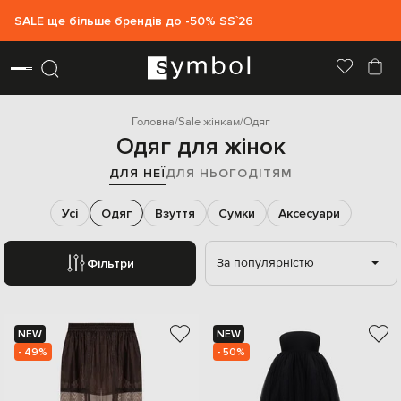
SALE ще більше брендів до -50% SS`26
Головна
Sale жінкам
Одяг
Одяг для жінок
ДЛЯ НЕЇ
ДЛЯ НЬОГО
ДІТЯМ
Усі
Одяг
Взуття
Сумки
Аксесуари
За популярністю
Фільтри
NEW
NEW
- 49%
- 50%