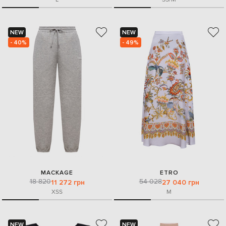
NEW
NEW
- 40%
- 49%
MACKAGE
ETRO
18 820
54 028
11 272 грн
27 040 грн
XS
S
M
NEW
NEW