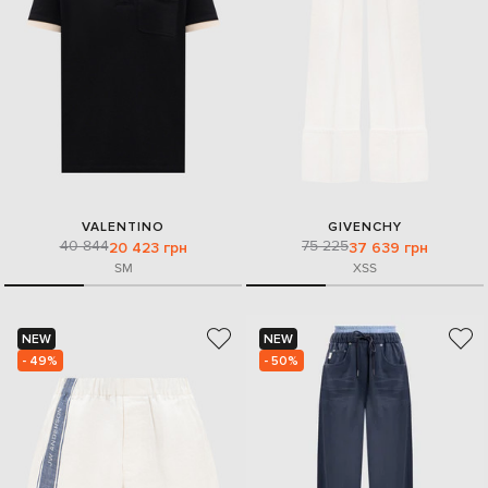
VALENTINO
GIVENCHY
40 844
75 225
20 423 грн
37 639 грн
S
M
XS
S
NEW
NEW
- 49%
- 50%