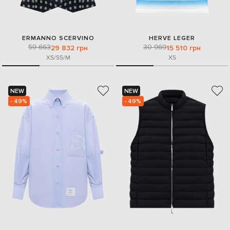
ERMANNO SCERVINO
HERVE LEGER
59 663
30 969
29 832 грн
15 510 грн
XS/S
S/M
XS
NEW
NEW
- 49%
- 49%