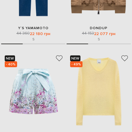
Y`S YAMAMOTO
DONDUP
44 360
44 153
22 180 грн
22 077 грн
S
S
NEW
NEW
- 40%
- 49%