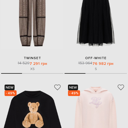
TWINSET
OFF-WHITE
14 529
153 964
7 291 грн
76 982 грн
XS
S
NEW
NEW
- 49%
- 49%