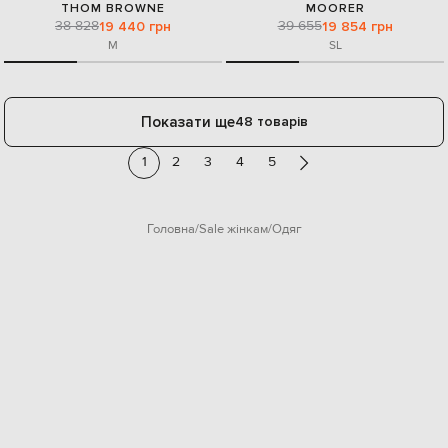
THOM BROWNE
MOORER
38 828
39 655
19 440 грн
19 854 грн
M
S
L
Показати ще
48 товарів
1
2
3
4
5
Головна
Sale жінкам
Одяг