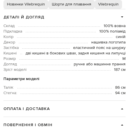
Новинки Vilebrequin
Шорти для плавання
Vilebrequin
ДЕТАЛІ Й ДОГЛЯД
Склад
100% вовна
Підкладка
100% поліамід
Колір
синій
Декор
нашивка логотипа
Застібка
еластичний пояс на шнурку
Кишені
дві кишені в бокових швах, задня кишеня на липучці
Розмір
M
Догляд
ручне або машинне прання
Зріст моделі
187 см
Параметри моделі
Талія:
86 см
Стегна:
94 см
ОПЛАТА І ДОСТАВКА
ПОВЕРНЕННЯ І ОБМІН