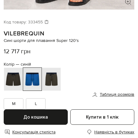
ШУКАЄТЕ НОВИЙ ОБРАЗ?
Давайте підберемо щось ще
Код товару:
333455
VILEBREQUIN
Схожі товари
Сині шорти для плавання Super 120's
12 717 грн
Колір —
синій
Таблиця розмірів
M
L
До кошика
Купити в 1 клік
Консультація стиліста
Наявність в бутиках