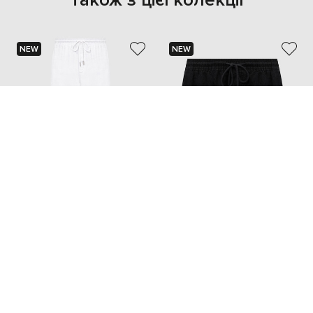
Також з цієї колекції
NEW
NEW
VILEBREQUIN
VILEBREQUIN
13 806 грн
12 717 грн
XXL
XL
XXL
XXXL