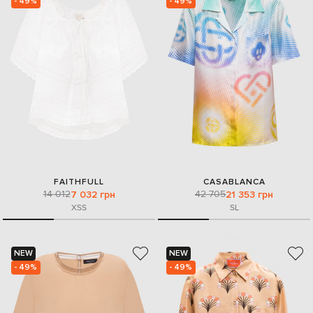
- 49%
- 49%
FAITHFULL
CASABLANCA
14 012
42 705
7 032 грн
21 353 грн
XS
S
S
L
NEW
NEW
- 49%
- 49%