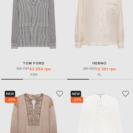
TOM FORD
HERNO
84 737
26 782
42 394 грн
13 391 грн
XS
M
XL
NEW
NEW
- 49%
- 29%