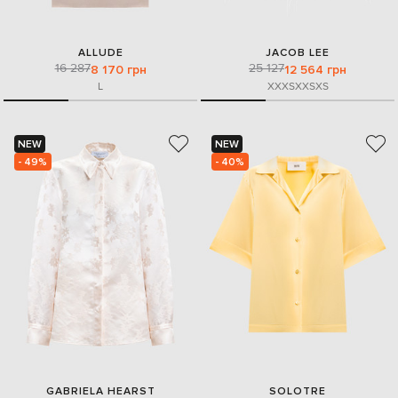
ALLUDE
JACOB LEE
16 287
25 127
8 170 грн
12 564 грн
L
XXXS
XXS
XS
NEW
NEW
- 49%
- 40%
GABRIELA HEARST
SOLOTRE