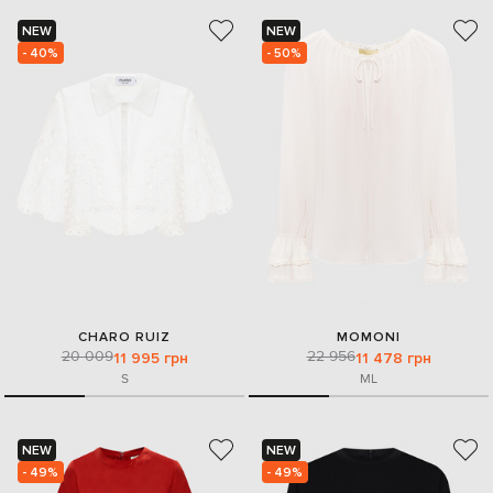
NEW
NEW
- 40%
- 50%
CHARO RUIZ
MOMONI
20 009
22 956
11 995 грн
11 478 грн
S
M
L
NEW
NEW
- 49%
- 49%