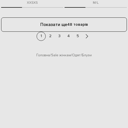
XXS
XS
M/L
Показати ще
48 товарів
1
2
3
4
5
Головна
Sale жінкам
Одяг
Блузи