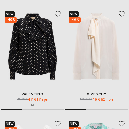
NEW
NEW
- 49%
- 49%
VALENTINO
GIVENCHY
95 181
91 303
47 617 грн
45 652 грн
M
L
NEW
NEW