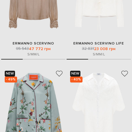
ERMANNO SCERVINO
ERMANNO SCERVINO LIFE
95 543
32 831
47 772 грн
23 008 грн
S/M
M/L
S/M
M/L
NEW
NEW
- 49%
- 40%