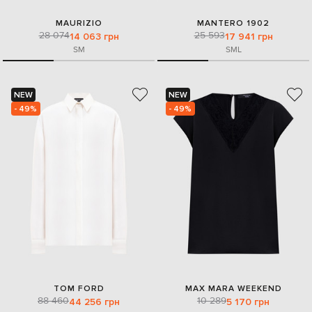
MAURIZIO
MANTERO 1902
28 074
25 593
14 063 грн
17 941 грн
S
M
S
M
L
NEW
NEW
- 49%
- 49%
TOM FORD
MAX MARA WEEKEND
88 460
10 289
44 256 грн
5 170 грн