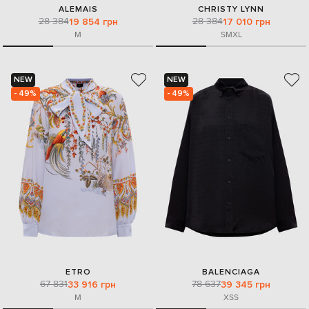
ALEMAIS
CHRISTY LYNN
28 384
28 384
19 854 грн
17 010 грн
M
S
M
XL
NEW
NEW
- 49%
- 49%
ETRO
BALENCIAGA
67 831
78 637
33 916 грн
39 345 грн
M
XS
S