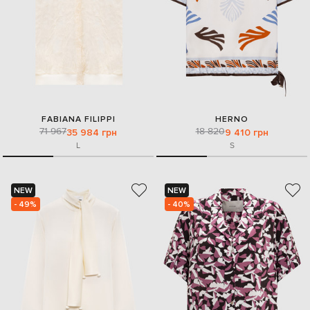
FABIANA FILIPPI
HERNO
71 967
18 820
35 984 грн
9 410 грн
L
S
NEW
NEW
- 49%
- 40%