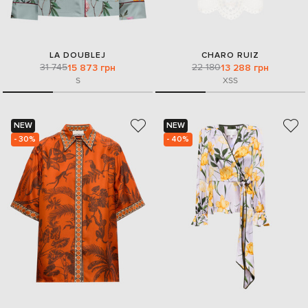
LA DOUBLEJ
CHARO RUIZ
31 745
22 180
15 873 грн
13 288 грн
S
XS
S
NEW
NEW
- 30%
- 40%