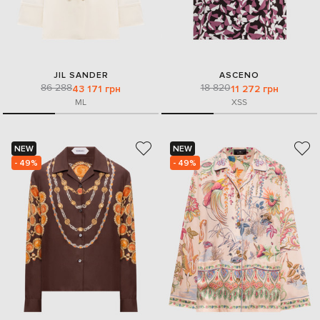
JIL SANDER
ASCENO
86 288
18 820
43 171 грн
11 272 грн
M
L
XS
S
NEW
NEW
- 49%
- 49%