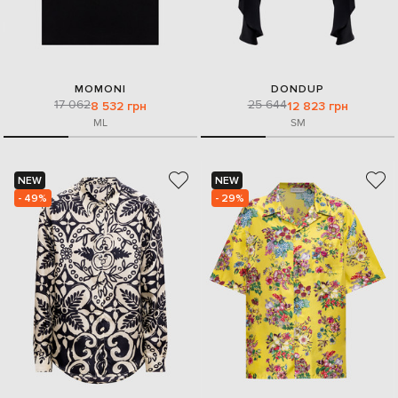
MOMONI
DONDUP
17 062
25 644
8 532 грн
12 823 грн
M
L
S
M
NEW
NEW
- 49%
- 29%