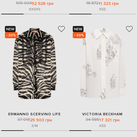
105 004
18 872
52 528 грн
11 323 грн
XXS
XS
XS
S
NEW
NEW
- 30%
- 49%
ERMANNO SCERVINO LIFE
VICTORIA BECKHAM
37 018
34 588
25 903 грн
17 321 грн
S/M
XS
S