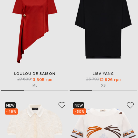
LOULOU DE SAISON
LISA YANG
27 609
25 799
13 805 грн
12 926 грн
M
L
XS
NEW
NEW
- 49%
- 50%