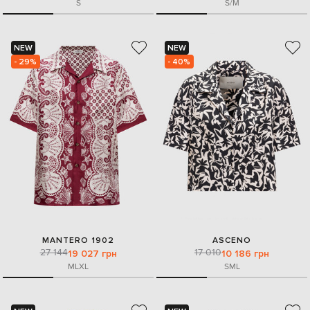
S
S/M
NEW
NEW
- 29%
- 40%
MANTERO 1902
ASCENO
27 144
17 010
19 027 грн
10 186 грн
M
L
XL
S
M
L