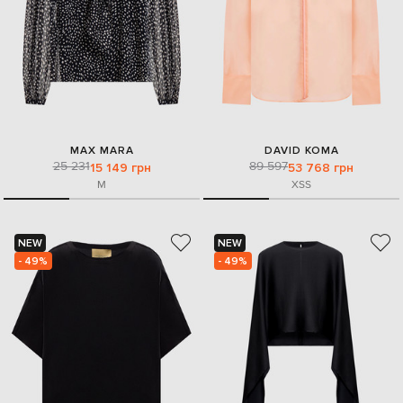
MAX MARA
DAVID KOMA
25 231
89 597
15 149 грн
53 768 грн
M
XS
S
NEW
NEW
- 49%
- 49%