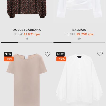
DOLCE&GABBANA
BALMAIN
83 341
39 500
41 671 грн
19 750 грн
M
S
M
NEW
NEW
- 49%
- 49%