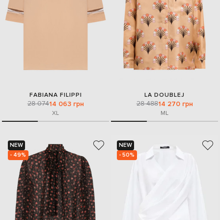
FABIANA FILIPPI
LA DOUBLEJ
28 074
28 488
14 063 грн
14 270 грн
XL
M
L
NEW
NEW
- 49%
- 50%