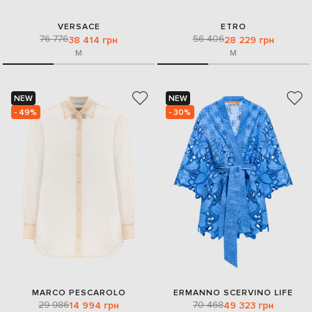
VERSACE
ETRO
76 776
56 406
38 414 грн
28 229 грн
M
M
NEW
NEW
- 49%
- 30%
MARCO PESCAROLO
ERMANNO SCERVINO LIFE
29 986
70 468
14 994 грн
49 323 грн