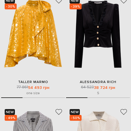
NEW
NEW
- 30%
- 39%
TALLER MARMO
ALESSANDRA RICH
77 861
64 523
54 493 грн
38 724 грн
one size
S
NEW
NEW
- 49%
- 50%