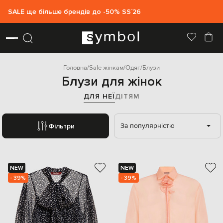
SALE ще більше брендів до -50% SS`26
Головна
Sale жінкам
Одяг
Блузи
Блузи для жінок
ДЛЯ НЕЇ
ДІТЯМ
За популярністю
Фільтри
NEW
NEW
- 39%
- 39%