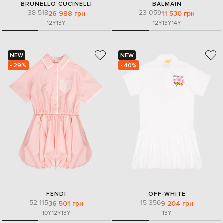
BRUNELLO CUCINELLI
BALMAIN
38 518
23 059
26 988 грн
11 530 грн
12Y
13Y
12Y
13Y
14Y
NEW
NEW
- 29%
- 40%
FENDI
OFF-WHITE
52 115
15 356
36 501 грн
9 204 грн
10Y
12Y
13Y
13Y