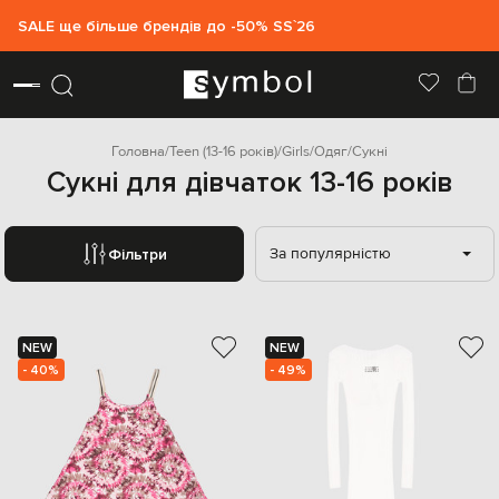
SALE ще більше брендів до -50% SS`26
Головна
Teen (13-16 років)
Girls
Одяг
Сукні
Сукні для дівчаток 13-16 років
За популярністю
Фільтри
NEW
NEW
- 40%
- 49%