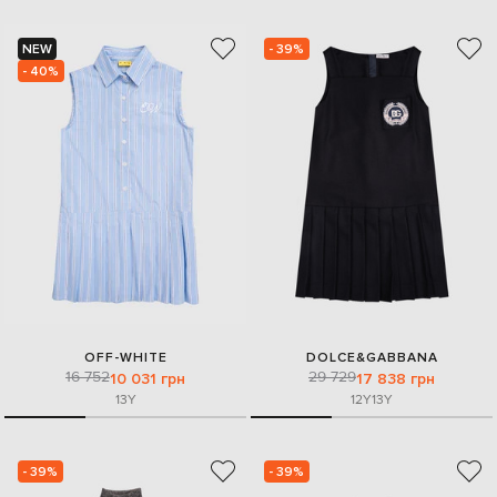
NEW
- 39%
- 40%
OFF-WHITE
DOLCE&GABBANA
16 752
29 729
10 031 грн
17 838 грн
13Y
12Y
13Y
- 39%
- 39%