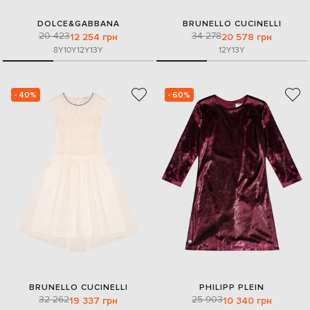
DOLCE&GABBANA
BRUNELLO CUCINELLI
20 423
34 278
12 254 грн
20 578 грн
8Y
10Y
12Y
13Y
12Y
13Y
- 40%
- 60%
BRUNELLO CUCINELLI
PHILIPP PLEIN
32 262
25 903
19 337 грн
10 340 грн