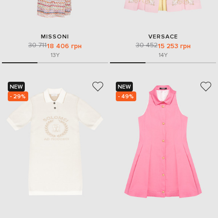
MISSONI
VERSACE
30 711
30 452
18 406 грн
15 253 грн
13Y
14Y
NEW
NEW
- 29%
- 49%