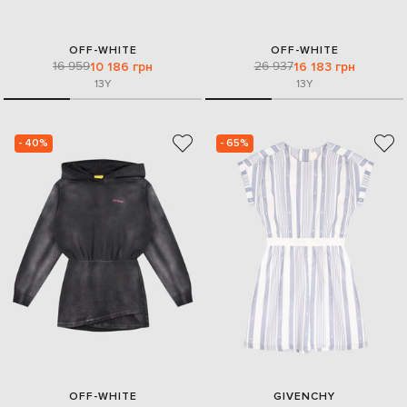
OFF-WHITE
OFF-WHITE
16 959
26 937
10 186 грн
16 183 грн
13Y
13Y
- 40%
- 65%
OFF-WHITE
GIVENCHY