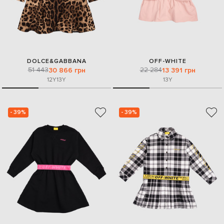
DOLCE&GABBANA
OFF-WHITE
51 443
22 284
30 866 грн
13 391 грн
12Y
13Y
13Y
- 39%
- 39%