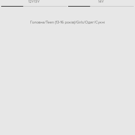
12Y
13Y
14Y
Головна
Teen (13-16 років)
Girls
Одяг
Сукні