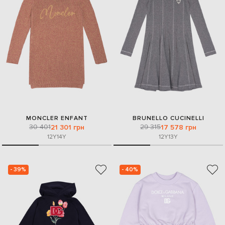
MONCLER ENFANT
BRUNELLO CUCINELLI
30 401
29 315
21 301 грн
17 578 грн
12Y
14Y
12Y
13Y
- 39%
- 40%