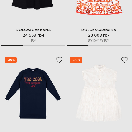
DOLCE&GABBANA
DOLCE&GABBANA
24 559 грн
23 008 грн
13Y
8Y
10Y
12Y
13Y
- 39%
- 39%