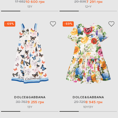
17 682
20 836
10 600 грн
7 291 грн
13Y
12+Y
- 69%
- 69%
DOLCE&GABBANA
DOLCE&GABBANA
30 763
29 729
9 255 грн
8 945 грн
13Y
10Y
13Y