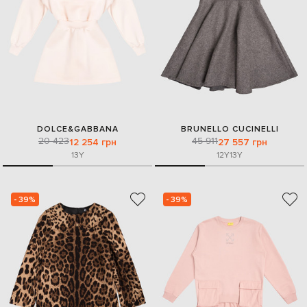
DOLCE&GABBANA
BRUNELLO CUCINELLI
20 423
45 911
12 254 грн
27 557 грн
13Y
12Y
13Y
- 39%
- 39%