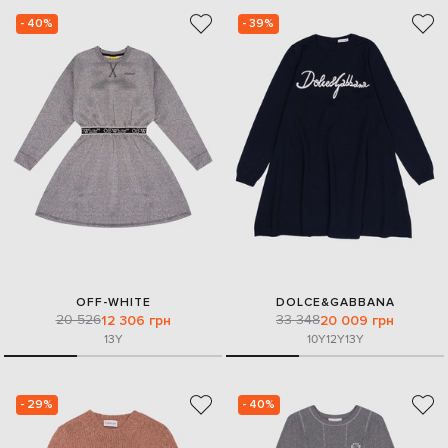
- 40%
- 39%
OFF-WHITE
DOLCE&GABBANA
20 526
33 348
12 306 грн
20 009 грн
13Y
10Y
12Y
13Y
- 29%
- 40%