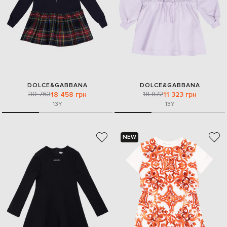
DOLCE&GABBANA
DOLCE&GABBANA
30 763
18 872
18 458 грн
11 323 грн
13Y
13Y
NEW