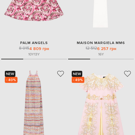
PALM ANGELS
MAISON MARGIELA MM6
8 015
12 512
4 809 грн
6 257 грн
10Y
13Y
16Y
NEW
NEW
- 40%
- 49%