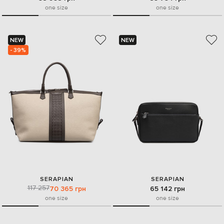
one size
one size
NEW
NEW
- 39%
SERAPIAN
SERAPIAN
117 257
70 365 грн
65 142 грн
one size
one size