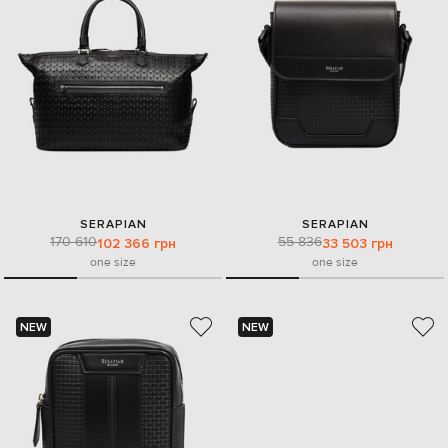
SERAPIAN
SERAPIAN
170 610
55 836
102 366 грн
33 503 грн
one size
one size
NEW
NEW