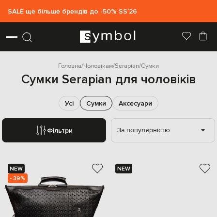
SALE ще більше брендів до -50% SS`26
Головна
Чоловікам
Serapian
Сумки
Сумки Serapian для чоловіків
Усі
Сумки
Аксесуари
За популярністю
Фільтри
NEW
NEW
- 39%