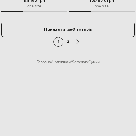
65 142 грн
120 978 грн
one size
one size
Показати ще
9 товарів
1
2
Головна
Чоловікам
Serapian
Сумки