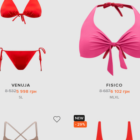
VENUJA
FISICO
8 532
8 687
5 998 грн
6 102 грн
S
L
M
L
XL
NEW
- 29%