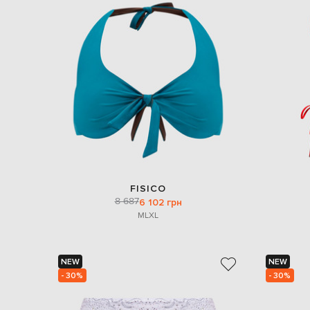
FISICO
8 687
6 102 грн
M
L
XL
NEW
NEW
- 30%
- 30%