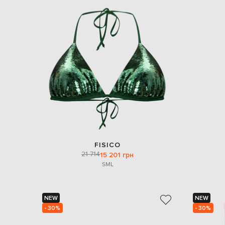
FISICO
21 714
15 201 грн
S
M
L
NEW
NEW
- 30%
- 30%