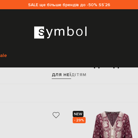
SALE ще більше брендів до -50% SS`26
Головна
Sale жінкам
Одяг
Купальники і пляжний одяг
ale
льники і пляжний одяг для 
ДЛЯ НЕЇ
ДІТЯМ
NEW
- 29%