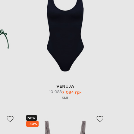
VENUJA
10 083
7 084 грн
S
M
L
NEW
- 30%