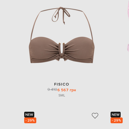
FISICO
9 410
6 567 грн
S
M
L
NEW
NEW
- 29%
- 29%