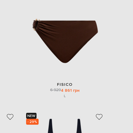
FISICO
6 929
4 861 грн
L
NEW
- 29%