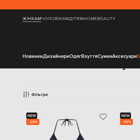
ЖІНКАМ
ЧОЛОВІКАМ
ДІТЯМ
HOME
BEAUTY
Новинки
Дизайнери
Одяг
Взуття
Сумки
Аксесуари
S
Купа
Фільтри
NEW
NEW
- 29%
- 30%