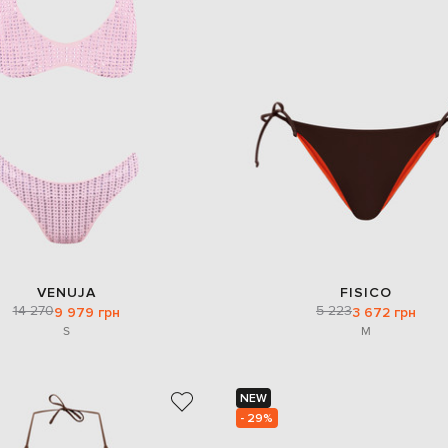
VENUJA
FISICO
14 270
5 223
9 979 грн
3 672 грн
S
M
NEW
- 29%