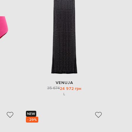
VENUJA
35 674
24 972 грн
L
NEW
- 29%