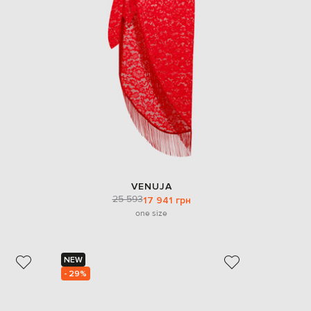
EUR
Denmark
€
EUR
Estonia
€
EUR
Finland
€
EUR
France
€
EUR
VENUJA
Germany
25 593
17 941 грн
€
one size
EUR
Greece
€
NEW
EUR
- 29%
Hungary
€
EUR