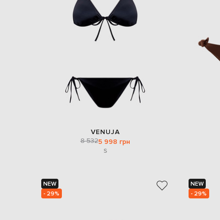
VENUJA
8 532
5 998 грн
S
NEW
NEW
- 29%
- 29%