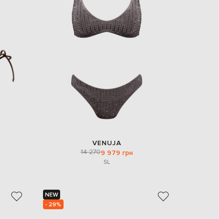
VENUJA
14 270
9 979 грн
S
L
NEW
- 29%