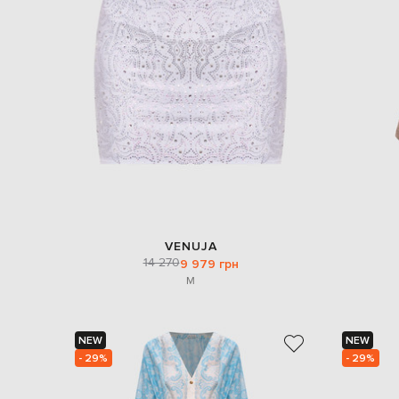
VENUJA
14 270
9 979 грн
M
NEW
NEW
- 29%
- 29%