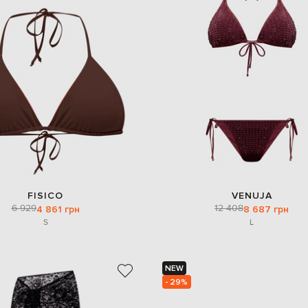
FISICO
VENUJA
6 929
12 408
4 861 грн
8 687 грн
S
L
NEW
- 29%