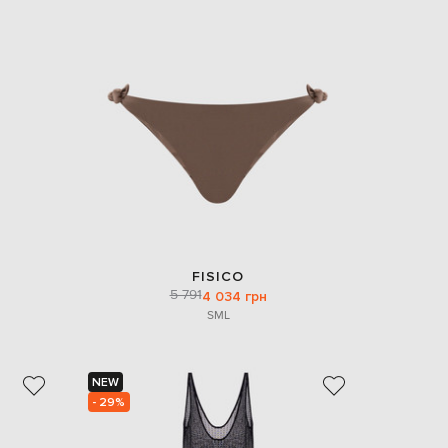
EUR
Slovakia
€
EUR
Slovenia
€
EUR
Spain
€
EUR
Sweden
€
UAH
Ukraine
FISICO
₴
5 791
4 034 грн
S
M
L
EUR
Other
€
NEW
- 29%