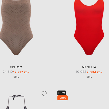
FISICO
VENUJA
24 610
10 083
17 217 грн
7 084 грн
S
M
L
S
M
L
NEW
- 29%