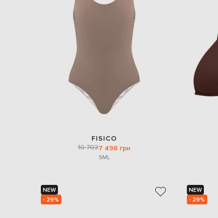
FISICO
10 703
7 498 грн
S
M
L
NEW
NEW
- 29%
- 29%