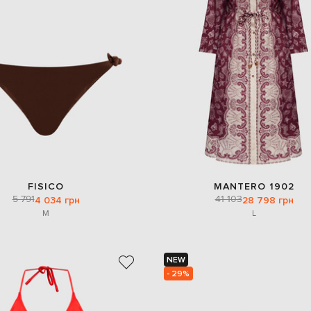
FISICO
MANTERO 1902
5 791
41 103
4 034 грн
28 798 грн
M
L
NEW
- 29%