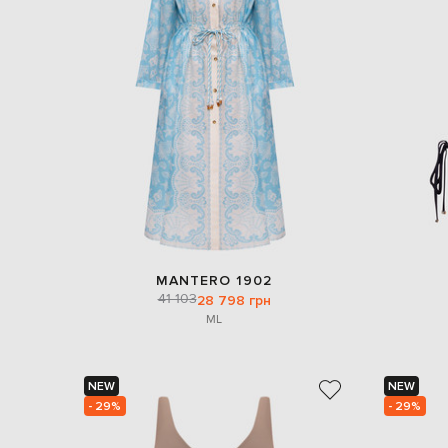
MANTERO 1902
41 103
28 798 грн
M
L
NEW
NEW
- 29%
- 29%