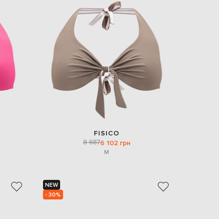
Italy
€
EUR
Latvia
€
EUR
Lithuania
€
EUR
Luxembourg
€
EUR
Netherlands
€
FISICO
8 687
PLN
6 102 грн
Poland
M
zł
EUR
Portugal
€
NEW
- 30%
EUR
Romania
€