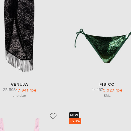
VENUJA
FISICO
25 593
14 167
17 941 грн
9 927 грн
one size
S
M
L
NEW
- 29%