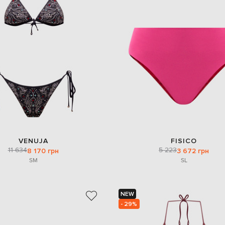
VENUJA
FISICO
11 634
5 223
8 170 грн
3 672 грн
S
M
S
L
NEW
- 29%