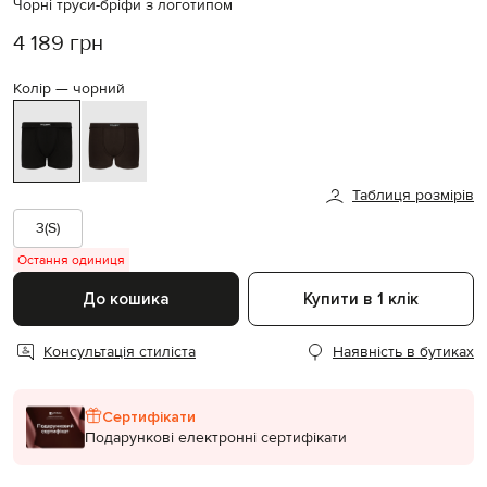
Чорні труси-бріфи з логотипом
4 189 грн
Колір —
чорний
Таблиця розмірів
3(S)
Остання одиниця
До кошика
Купити в 1 клік
Консультація стиліста
Наявність в бутиках
Сертифікати
Подарункові електронні сертифікати