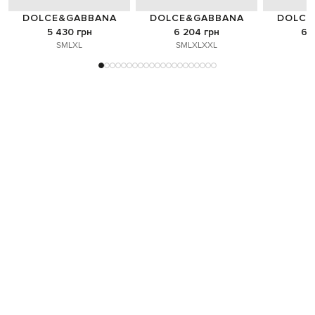
DOLCE&GABBANA
DOLCE&GABBANA
DOLCE
5 430 грн
6 204 грн
6 
S
M
L
XL
S
M
L
XL
XXL