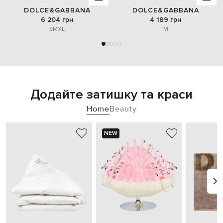
DOLCE&GABBANA
DOLCE&GABBANA
6 204 грн
4 189 грн
S
M
XL
M
Додайте затишку та краси
Home
Beauty
NEW