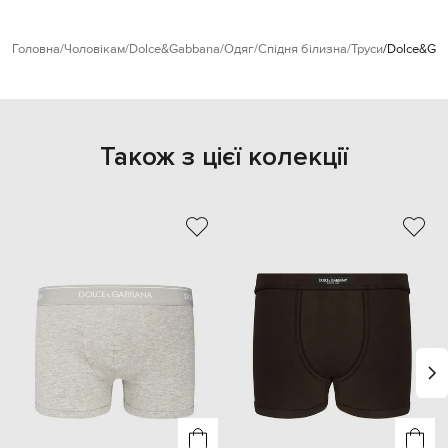
Головна
Чоловікам
Dolce&Gabbana
Одяг
Спідня білизна
Труси
Dolce&Gab
Також з цієї колекції