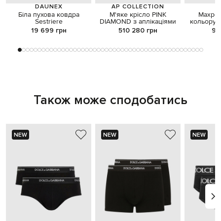
DAUNEX
AP COLLECTION
Біла пухова ковдра
М'яке крісло PINK
Махро
Sestriere
DIAMOND з аплікаціями
кольору х
19 699 грн
510 280 грн
9 
Також може сподобатись
NEW
NEW
NEW