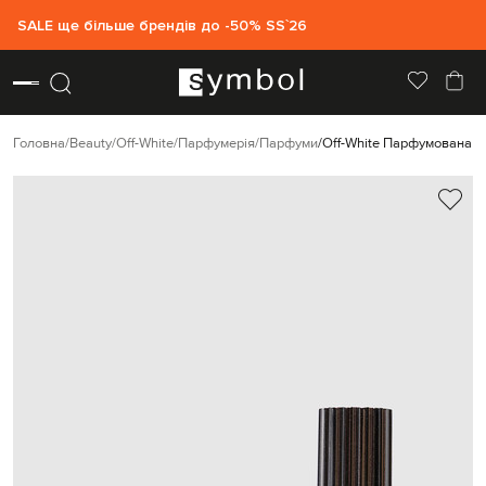
SALE ще більше брендів до -50% SS`26
Головна
Beauty
Off-White
Парфумерія
Парфуми
Off-White Парфумована во