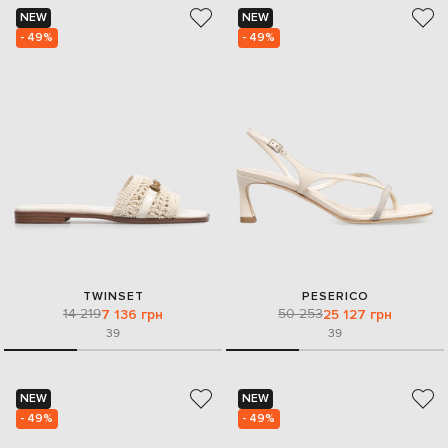
NEW
NEW
- 49%
- 49%
TWINSET
PESERICO
14 219
50 253
7 136 грн
25 127 грн
39
39
NEW
NEW
- 49%
- 49%