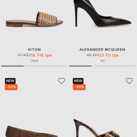
KITON
ALEXANDER MCQUEEN
37 432
46 169
18 716 грн
23 111 грн
39
41
40
NEW
NEW
- 50%
- 49%