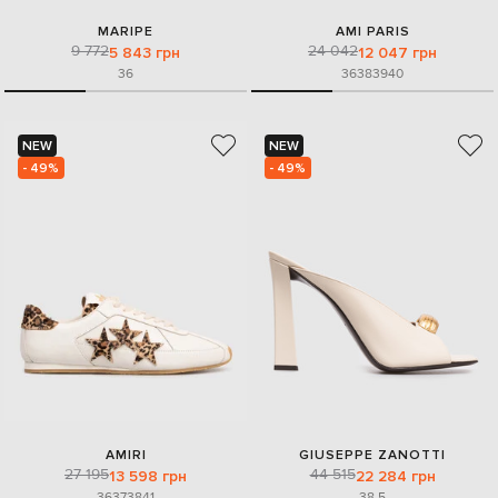
MARIPE
AMI PARIS
9 772
24 042
5 843 грн
12 047 грн
36
36
38
39
40
NEW
NEW
- 49%
- 49%
AMIRI
GIUSEPPE ZANOTTI
27 195
44 515
13 598 грн
22 284 грн
36
37
38
41
38.5