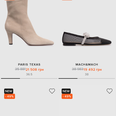
PARIS TEXAS
MACH&MACH
35 881
38 983
21 508 грн
19 492 грн
36.5
38
NEW
NEW
- 49%
- 49%