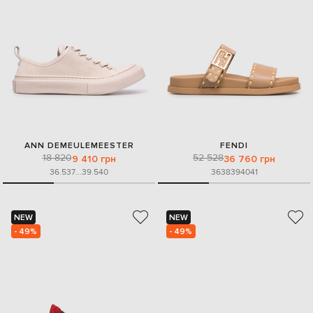
ANN DEMEULEMEESTER
FENDI
18 820
52 528
9 410 грн
36 760 грн
36.5
37
...
39.5
40
36
38
39
40
41
NEW
NEW
- 49%
- 49%