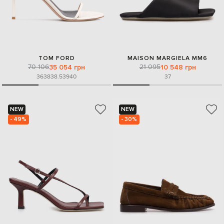
TOM FORD
MAISON MARGIELA MM6
70 106
21 095
35 054 грн
10 548 грн
36
38
38.5
39
40
37
NEW
NEW
- 49%
- 30%