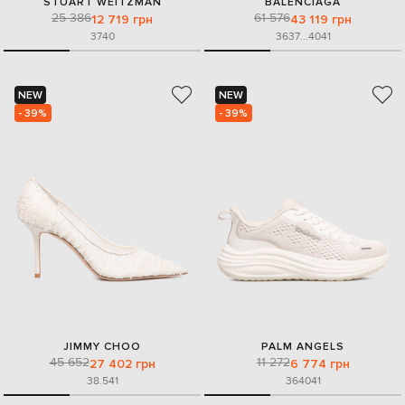
STUART WEITZMAN
BALENCIAGA
25 386
61 576
12 719 грн
43 119 грн
37
40
36
37
...
40
41
NEW
NEW
- 39%
- 39%
JIMMY CHOO
PALM ANGELS
45 652
11 272
27 402 грн
6 774 грн
38.5
41
36
40
41