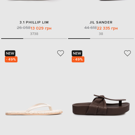
3.1 PHILLIP LIM
JIL SANDER
26 058
44 618
13 029 грн
22 335 грн
37
38
38
NEW
NEW
- 49%
- 49%