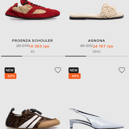
PROENZA SCHOULER
AGNONA
28 074
48 392
14 063 грн
24 197 грн
40
38
40
NEW
NEW
- 50%
- 49%