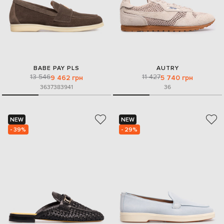
BABE PAY PLS
AUTRY
13 546
11 427
9 462 грн
5 740 грн
36
37
38
39
41
36
NEW
NEW
- 39%
- 29%