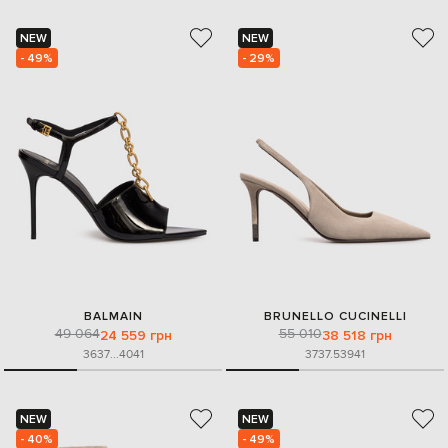
NEW
NEW
- 49%
- 29%
BALMAIN
BRUNELLO CUCINELLI
49 064
55 010
24 559 грн
38 518 грн
36
37
...
40
41
37
37.5
39
41
NEW
NEW
- 40%
- 49%