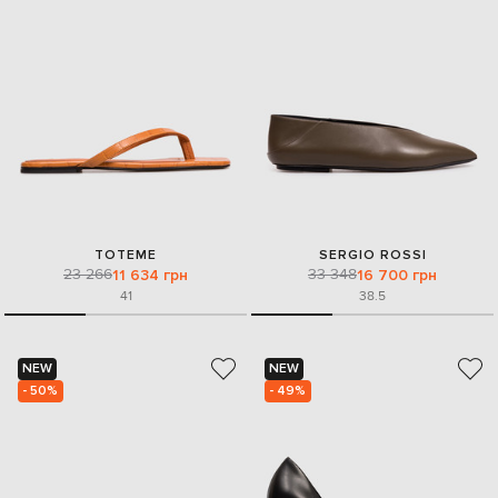
TOTEME
SERGIO ROSSI
23 266
33 348
11 634 грн
16 700 грн
41
38.5
NEW
NEW
- 50%
- 49%