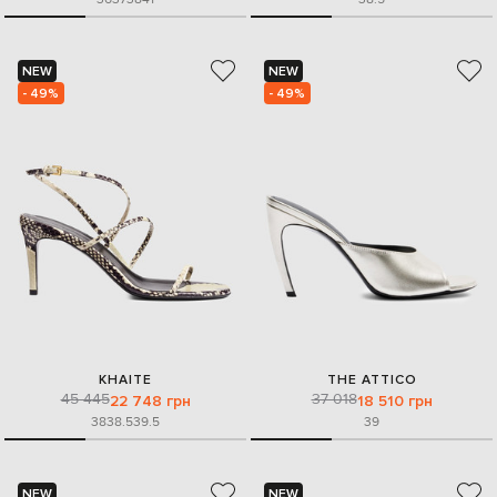
NEW
NEW
- 49%
- 49%
KHAITE
THE ATTICO
45 445
37 018
22 748 грн
18 510 грн
38
38.5
39.5
39
NEW
NEW