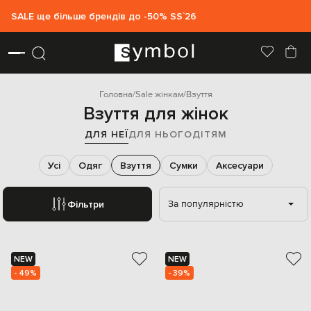
SALE ще більше брендів до -50% SS`26
Головна
Sale жінкам
Взуття
Взуття для жінок
ДЛЯ НЕЇ
ДЛЯ НЬОГО
ДІТЯМ
Усі
Одяг
Взуття
Сумки
Аксесуари
За популярністю
Фільтри
NEW
NEW
- 49%
- 39%