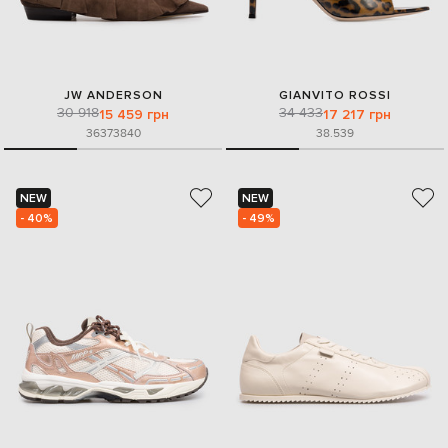
JW ANDERSON
GIANVITO ROSSI
30 918
34 433
15 459 грн
17 217 грн
36
37
38
40
38.5
39
NEW
NEW
- 40%
- 49%