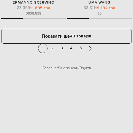
ERMANNO SCERVINO
UMA WANG
23 369
38 311
11 685 грн
19 182 грн
38
38.5
39
36
Показати ще
48 товарів
1
2
3
4
5
Головна
Sale жінкам
Взуття