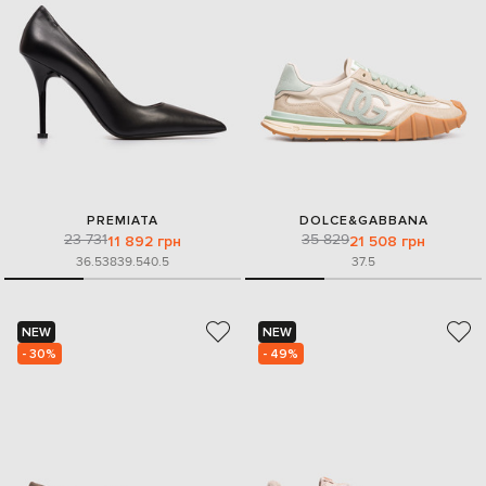
PREMIATA
DOLCE&GABBANA
23 731
35 829
11 892 грн
21 508 грн
36.5
38
39.5
40.5
37.5
NEW
NEW
- 30%
- 49%