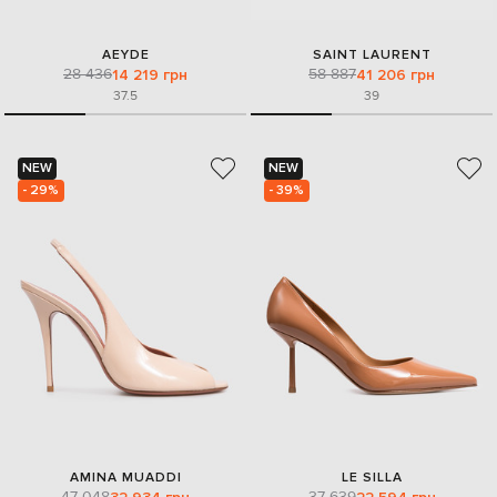
AEYDE
SAINT LAURENT
28 436
58 887
14 219 грн
41 206 грн
37.5
39
NEW
NEW
- 29%
- 39%
AMINA MUADDI
LE SILLA
47 048
37 639