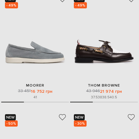
- 49%
- 49%
MOORER
THOM BROWNE
33 451
43 946
16 752 грн
21 974 грн
41
37.5
38
38.5
40.5
NEW
NEW
- 50%
- 30%