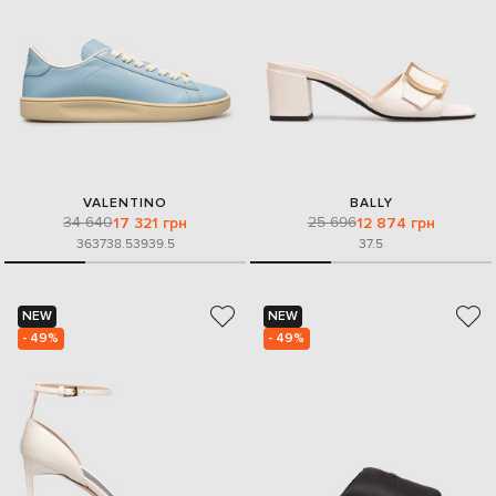
VALENTINO
BALLY
34 640
25 696
17 321 грн
12 874 грн
36
37
38.5
39
39.5
37.5
NEW
NEW
- 49%
- 49%