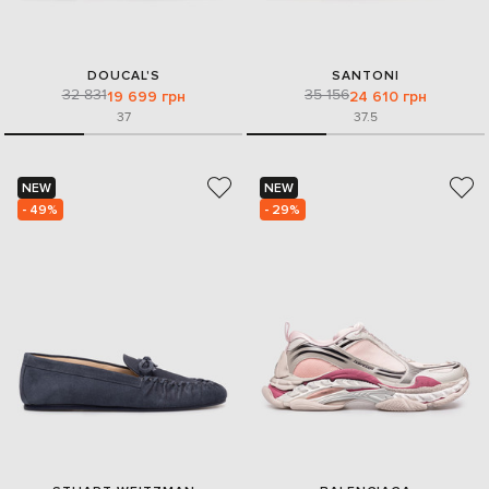
DOUCAL'S
SANTONI
32 831
35 156
19 699 грн
24 610 грн
37
37.5
NEW
NEW
- 49%
- 29%