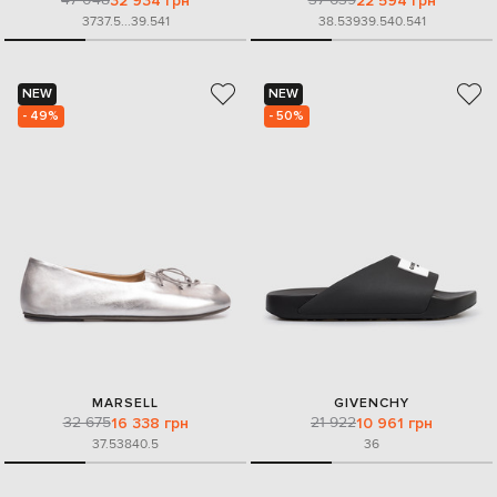
32 934 грн
22 594 грн
37
37.5
...
39.5
41
38.5
39
39.5
40.5
41
NEW
NEW
- 49%
- 50%
MARSELL
GIVENCHY
32 675
21 922
16 338 грн
10 961 грн
37.5
38
40.5
36