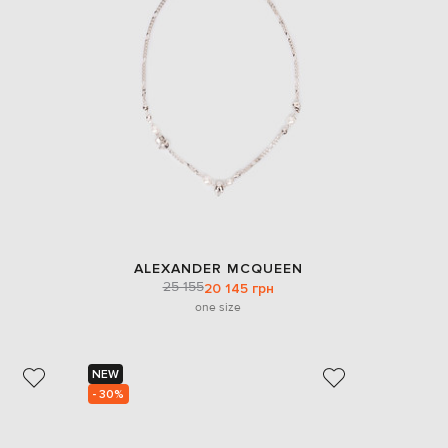
EUR
Denmark
€
EUR
Estonia
€
EUR
Finland
€
EUR
France
€
EUR
ALEXANDER MCQUEEN
Germany
25 155
20 145 грн
€
one size
EUR
Greece
€
NEW
EUR
- 30%
Hungary
€
EUR