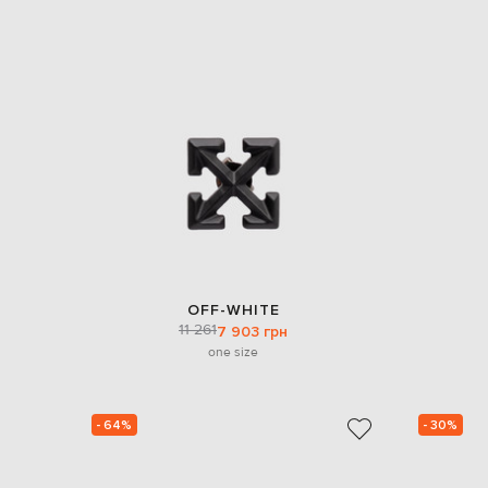
OFF-WHITE
11 261
7 903 грн
one size
- 64%
- 30%