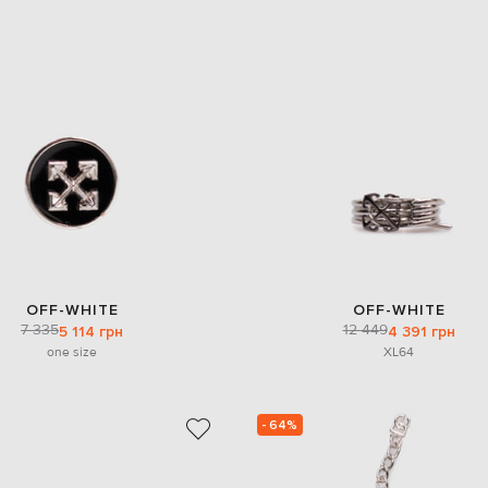
OFF-WHITE
OFF-WHITE
7 335
12 449
5 114 грн
4 391 грн
one size
XL
64
- 64%