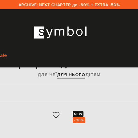
ARCHIVE: NEXT CHAPTER до -60% + EXTRA -50%
Головна
Sale чоловікам
Аксесуари
Прикраси
ale
Прикраси для чоловіків
ДЛЯ НЕЇ
ДЛЯ НЬОГО
ДІТЯМ
NEW
- 30%