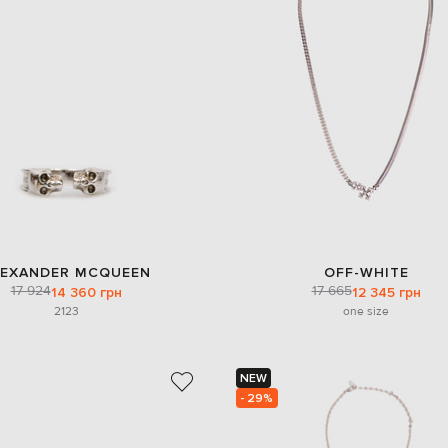
LEXANDER MCQUEEN
OFF-WHITE
17 924
17 665
14 360 грн
12 345 грн
21
23
one size
NEW
- 29%