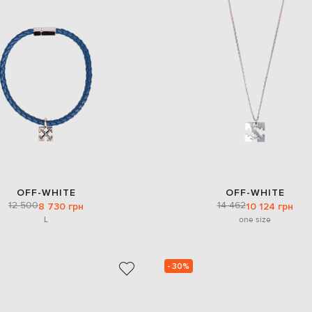
OFF-WHITE
OFF-WHITE
12 500
14 462
8 730 грн
10 124 грн
L
one size
- 30%