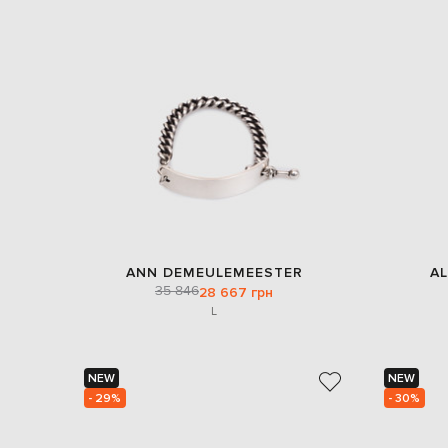
ANN DEMEULEMEESTER
A
35 846
28 667 грн
L
NEW
NEW
- 29%
- 30%