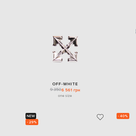
OFF-WHITE
9 350
6 561 грн
one size
NEW
- 40%
- 29%