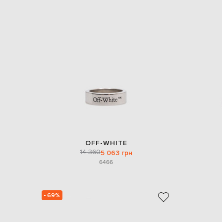
OFF-WHITE
14 360
5 063 грн
64
66
- 69%