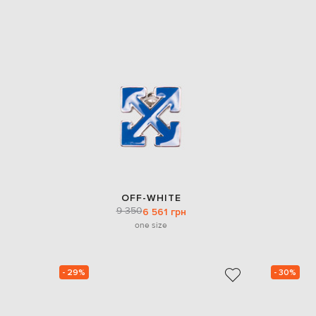
OFF-WHITE
9 350
6 561 грн
one size
- 29%
- 30%