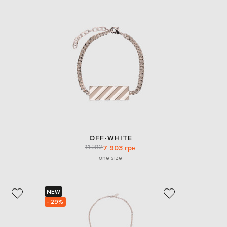
Italy
€
EUR
Latvia
€
EUR
Lithuania
€
EUR
Luxembourg
€
EUR
Netherlands
€
OFF-WHITE
11 312
PLN
7 903 грн
Poland
one size
zł
EUR
Portugal
€
NEW
- 29%
EUR
Romania
€