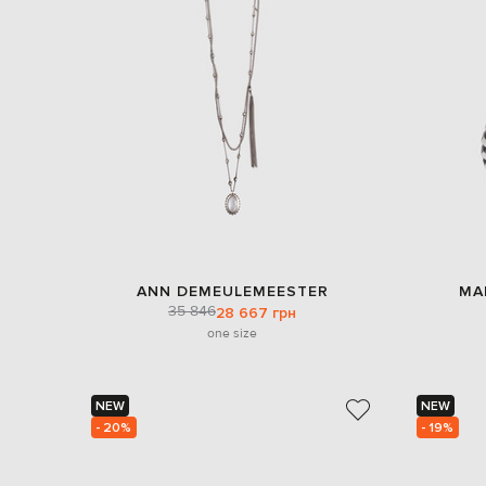
ANN DEMEULEMEESTER
MA
35 846
28 667 грн
one size
NEW
NEW
- 20%
- 19%