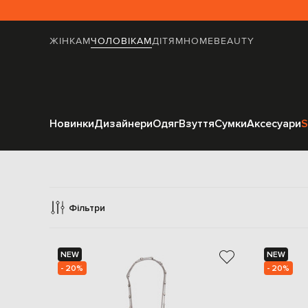
ЖІНКАМ
ЧОЛОВІКАМ
ДІТЯМ
HOME
BEAUTY
Новинки
Дизайнери
Одяг
Взуття
Сумки
Аксесуари
S
Фільтри
NEW
NEW
- 20%
- 20%