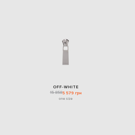
OFF-WHITE
15 858
5 579 грн
one size