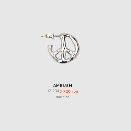
AMBUSH
12 294
3 720 грн
one size