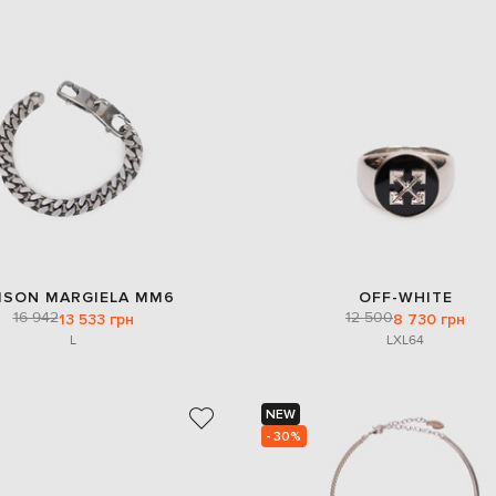
ISON MARGIELA MM6
OFF-WHITE
16 942
12 500
13 533 грн
8 730 грн
L
L
XL
64
NEW
- 30%