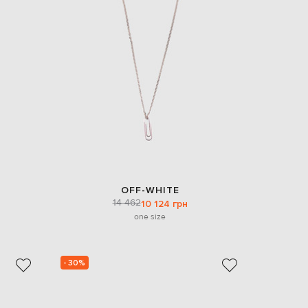
EUR
Slovakia
€
EUR
Slovenia
€
EUR
Spain
€
EUR
Sweden
€
UAH
Ukraine
OFF-WHITE
₴
14 462
10 124 грн
one size
EUR
Other
€
- 30%