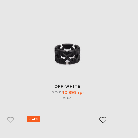
OFF-WHITE
15 599
10 899 грн
XL
64
- 64%