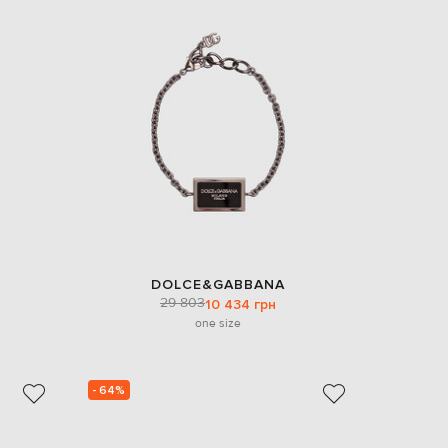
DOLCE&GABBANA
29 803
10 434 грн
one size
- 64%