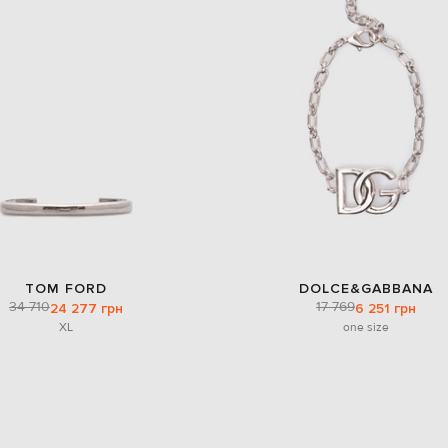
TOM FORD
DOLCE&GABBANA
34 710
17 769
24 277 грн
6 251 грн
XL
one size