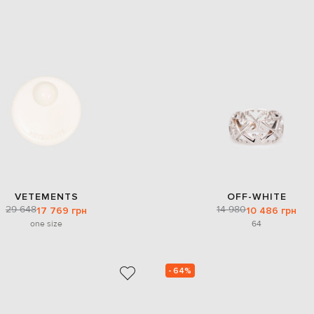
VETEMENTS
OFF-WHITE
29 648
14 980
17 769 грн
10 486 грн
one size
64
- 64%