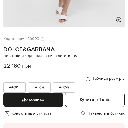
ШУКАЄТЕ НОВИЙ ОБРАЗ?
Давайте підберемо щось ще
Код товару:
189029
DOLCE&GABBANA
Схожі товари
Чорні шорти для плавання з логотипом
22 180 грн
Таблиця розмірів
44(XS)
46(S)
48(M)
До кошика
Купити в 1 клік
Консультація стиліста
Наявність в бутиках