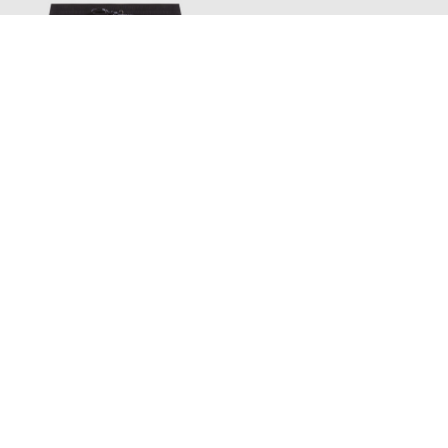
DOLCE&GABBANA
DOLCE&GABBANA
22 646 грн
29 160 грн
XS
S
Також з цієї колекції