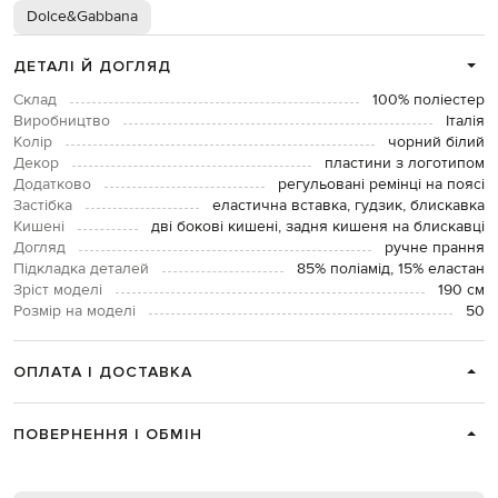
Dolce&Gabbana
ДЕТАЛІ Й ДОГЛЯД
Склад
100% поліестер
Виробництво
Італія
Колір
чорний білий
Декор
пластини з логотипом
Додатково
регульовані ремінці на поясі
Застібка
еластична вставка, гудзик, блискавка
Кишені
дві бокові кишені, задня кишеня на блискавці
Догляд
ручне прання
Підкладка деталей
85% поліамід, 15% еластан
Зріст моделі
190 см
Розмір на моделі
50
ОПЛАТА І ДОСТАВКА
ПОВЕРНЕННЯ І ОБМІН